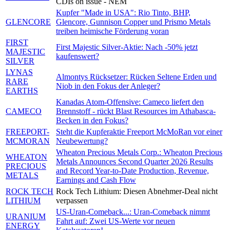
CDIs on issue - NEM
Kupfer "Made in USA": Rio Tinto, BHP,
GLENCORE
Glencore, Gunnison Copper und Prismo Metals
treiben heimische Förderung voran
FIRST
First Majestic Silver-Aktie: Nach -50% jetzt
MAJESTIC
kaufenswert?
SILVER
LYNAS
Almontys Rücksetzer: Rücken Seltene Erden und
RARE
Niob in den Fokus der Anleger?
EARTHS
Kanadas Atom-Offensive: Cameco liefert den
CAMECO
Brennstoff - rückt Blast Resources im Athabasca-
Becken in den Fokus?
FREEPORT-
Steht die Kupferaktie Freeport McMoRan vor einer
MCMORAN
Neubewertung?
Wheaton Precious Metals Corp.: Wheaton Precious
WHEATON
Metals Announces Second Quarter 2026 Results
PRECIOUS
and Record Year-to-Date Production, Revenue,
METALS
Earnings and Cash Flow
ROCK TECH
Rock Tech Lithium: Diesen Abnehmer-Deal nicht
LITHIUM
verpassen
US-Uran-Comeback...: Uran-Comeback nimmt
URANIUM
Fahrt auf: Zwei US-Werte vor neuen
ENERGY