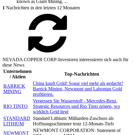
known as Giant Mining, ...
1
Nachrichten in den letzten 12 Monaten
NEVADA COPPER CORP-Investoren interessieren sich auch für
diese News
Unternehmen
Top-Nachrichten
/ Aktien
China kauft Gold! Sogar viel mehr als gedacht?
BARRICK
Barrick Mining, Newmont und Lahontan Gold
MINING
profitieren.
Vergessen Sie Wasserstoff - Mercedes-Benz,
RIO TINTO
Strategic Resources und Rio Tinto zeigen, wo
wirklich Geld liegt
STANDARD
Standard Lithium: Milliarden-Zuschuss als
LITHIUM
Hoffnungsschimmer trotz 12-Monats-Tiefs
NEWMONT CORPORATION: Statement of
NEWMONT