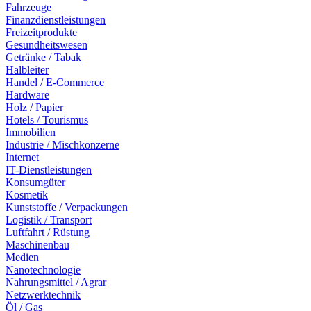
Fahrzeuge
Finanzdienstleistungen
Freizeitprodukte
Gesundheitswesen
Getränke / Tabak
Halbleiter
Handel / E-Commerce
Hardware
Holz / Papier
Hotels / Tourismus
Immobilien
Industrie / Mischkonzerne
Internet
IT-Dienstleistungen
Konsumgüter
Kosmetik
Kunststoffe / Verpackungen
Logistik / Transport
Luftfahrt / Rüstung
Maschinenbau
Medien
Nanotechnologie
Nahrungsmittel / Agrar
Netzwerktechnik
Öl / Gas