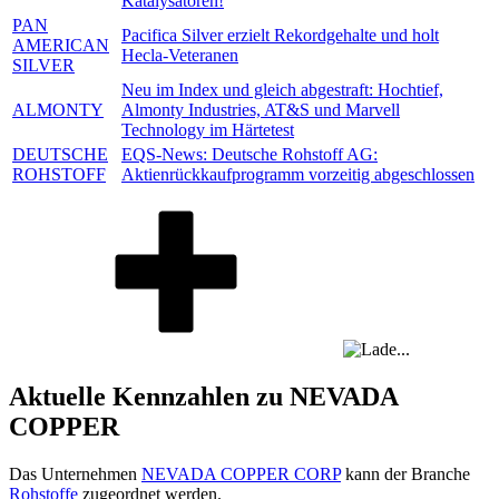
Katalysatoren!
PAN
Pacifica Silver erzielt Rekordgehalte und holt
AMERICAN
Hecla-Veteranen
SILVER
Neu im Index und gleich abgestraft: Hochtief,
ALMONTY
Almonty Industries, AT&S und Marvell
Technology im Härtetest
DEUTSCHE
EQS-News: Deutsche Rohstoff AG:
ROHSTOFF
Aktienrückkaufprogramm vorzeitig abgeschlossen
Aktuelle Kennzahlen zu NEVADA
COPPER
Das Unternehmen
NEVADA COPPER CORP
kann der Branche
Rohstoffe
zugeordnet werden.