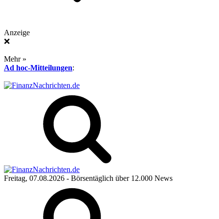
Anzeige
❌
Mehr »
Ad hoc-Mitteilungen
:
Freitag, 07.08.2026
- Börsentäglich über 12.000 News