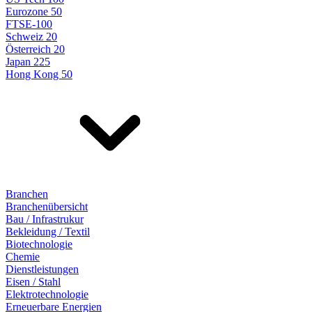
Eurozone 50
FTSE-100
Schweiz 20
Österreich 20
Japan 225
Hong Kong 50
Branchen
Branchenübersicht
Bau / Infrastrukur
Bekleidung / Textil
Biotechnologie
Chemie
Dienstleistungen
Eisen / Stahl
Elektrotechnologie
Erneuerbare Energien