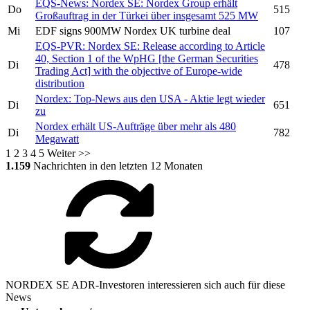
EQS-News:
Nordex SE:
Nordex Group
erhält
Do
515
Großauftrag in der Türkei über insgesamt 525 MW
Mi
EDF signs 900MW
Nordex
UK turbine deal
107
EQS-PVR:
Nordex SE:
Release according to Article
40, Section 1 of the WpHG [the German Securities
Di
478
Trading Act] with the objective of Europe-wide
distribution
Nordex:
Top-News aus den USA - Aktie legt wieder
Di
651
zu
Nordex
erhält US-Aufträge über mehr als 480
Di
782
Megawatt
1
2
3
4
5
Weiter >>
1.159
Nachrichten in den letzten 12 Monaten
NORDEX SE ADR-Investoren interessieren sich auch für diese
News