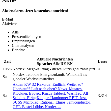
Aktie
Aktienalarm. Jetzt kostenlos anmelden!
E-Mail
Aktivieren
Alle
Pressemitteilungen
Empfehlungen
Chartanalysen
Berichte
Aktuelle Nachrichten
Zeit
Leser
Sprache:
Alle
DE
EN
10:26
Nordex:
Mega-Auftrag - dieses Kurssignal zählt jetzt
4
Nordex
treibt die Energiezukunft: Windkraft als
Sa
globaler Wachstumstreiber
Aktien KW 32 Rekorde! Endlich. Weiter so?
Überkauft? Luft nach oben? News. Mutares.
Klöckner. Evotec. Knaus Tabbert. WashTec. All
Sa
3.314
Stabilus. ElringKlinger. Hamborner REIT. Jost.
SUSS MicroTec. Rational. Elmos Semiconductor.
GFT. Bastei Lübbe.
Nordex
...