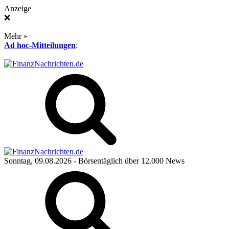
Anzeige
❌
Mehr »
Ad hoc-Mitteilungen
:
Sonntag, 09.08.2026
- Börsentäglich über 12.000 News