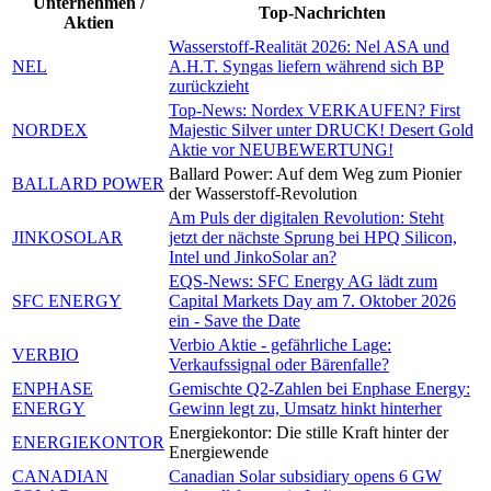
Unternehmen /
Top-Nachrichten
Aktien
Wasserstoff-Realität 2026: Nel ASA und
NEL
A.H.T. Syngas liefern während sich BP
zurückzieht
Top-News: Nordex VERKAUFEN? First
NORDEX
Majestic Silver unter DRUCK! Desert Gold
Aktie vor NEUBEWERTUNG!
Ballard Power: Auf dem Weg zum Pionier
BALLARD POWER
der Wasserstoff-Revolution
Am Puls der digitalen Revolution: Steht
JINKOSOLAR
jetzt der nächste Sprung bei HPQ Silicon,
Intel und JinkoSolar an?
EQS-News: SFC Energy AG lädt zum
SFC ENERGY
Capital Markets Day am 7. Oktober 2026
ein - Save the Date
Verbio Aktie - gefährliche Lage:
VERBIO
Verkaufssignal oder Bärenfalle?
ENPHASE
Gemischte Q2-Zahlen bei Enphase Energy:
ENERGY
Gewinn legt zu, Umsatz hinkt hinterher
Energiekontor: Die stille Kraft hinter der
ENERGIEKONTOR
Energiewende
CANADIAN
Canadian Solar subsidiary opens 6 GW