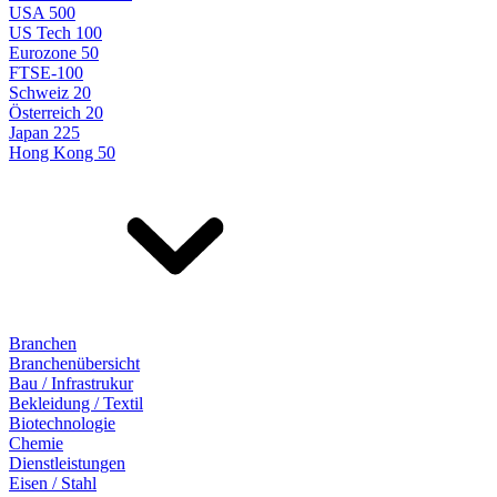
USA 500
US Tech 100
Eurozone 50
FTSE-100
Schweiz 20
Österreich 20
Japan 225
Hong Kong 50
Branchen
Branchenübersicht
Bau / Infrastrukur
Bekleidung / Textil
Biotechnologie
Chemie
Dienstleistungen
Eisen / Stahl