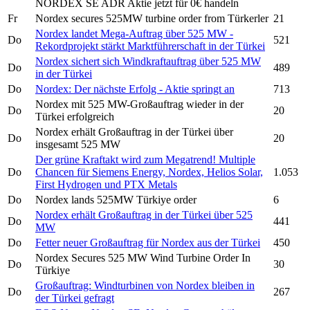
NORDEX SE ADR
Aktie jetzt für 0€ handeln
Fr
Nordex secures
525MW turbine order from Türkerler
21
Nordex
landet Mega-Auftrag über 525 MW -
Do
521
Rekordprojekt stärkt Marktführerschaft in der Türkei
Nordex
sichert sich Windkraftauftrag über 525 MW
Do
489
in der Türkei
Do
Nordex:
Der nächste Erfolg - Aktie springt an
713
Nordex
mit 525 MW-Großauftrag wieder in der
Do
20
Türkei erfolgreich
Nordex
erhält Großauftrag in der Türkei über
Do
20
insgesamt 525 MW
Der grüne Kraftakt wird zum Megatrend! Multiple
Do
Chancen für Siemens Energy,
Nordex,
Helios Solar,
1.053
First Hydrogen und PTX Metals
Do
Nordex
lands 525MW Türkiye order
6
Nordex
erhält Großauftrag in der Türkei über 525
Do
441
MW
Do
Fetter neuer Großauftrag für
Nordex
aus der Türkei
450
Nordex Secures
525 MW Wind Turbine Order In
Do
30
Türkiye
Großauftrag: Windturbinen von
Nordex
bleiben in
Do
267
der Türkei gefragt