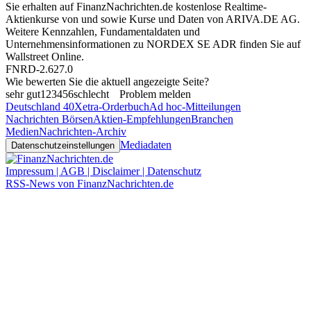
Sie erhalten auf FinanzNachrichten.de kostenlose Realtime-
Aktienkurse von
und
sowie Kurse und Daten von
ARIVA.DE AG
.
Weitere Kennzahlen, Fundamentaldaten und
Unternehmensinformationen zu NORDEX SE ADR finden Sie auf
Wallstreet Online
.
FNRD-2.627.0
Wie bewerten Sie die aktuell angezeigte Seite?
sehr gut
1
2
3
4
5
6
schlecht
Problem melden
Deutschland 40
Xetra-Orderbuch
Ad hoc-Mitteilungen
Nachrichten Börsen
Aktien-Empfehlungen
Branchen
Medien
Nachrichten-Archiv
Mediadaten
Datenschutzeinstellungen
Impressum | AGB | Disclaimer | Datenschutz
RSS-News von FinanzNachrichten.de