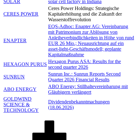
SOLAR
solar cell factory in Indiana
Ceres Power Holdings: Strategische
CERES POWER
Kapitalerhöhung und die Zukunft der
Wasserstoffrevolution
EQS-Adhoc: Enapter AG: Vereinbarung
mit Patrimonium zur Ablösung von
Anleiheverbindlichkeiten in Höhe von rund
ENAPTER
EUR 26 Mio.; Neuausrichtung auf ein
asset-light-Geschäftsmodell; geplante
Kapitalmaßnahme
Hexagon Purus ASA: Results for the
HEXAGON PURUS
second quarter 2026
Sunrun Inc.: Sunrun Reports Second
SUNRUN
Quarter 2026 Financial Results
ABO Energy: Stillhaltevereinbarung mit
ABO ENERGY
Gläubigern verlängert
GOLDWIND
Dividendenbekanntmachungen
SCIENCE &
(18.06.2026)
TECHNOLOGY