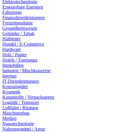
Elektrotechnologie
Erneuerbare Energien
Fahrzeuge
Finanzdienstleistungen
Freizeitprodukte
Gesundheitswesen
Getränke / Tabak
Halbleiter
Handel / E-Commerce
Hardware
Holz / Papier
Hotels / Tourismus
Immobilien
Industrie / Mischkonzerne
Internet
IT-Dienstleistungen
Konsumgüter
Kosmetik
Kunststoffe / Verpackungen
Logistik / Transport
Luftfahrt / Rüstung
Maschinenbau
Medien
Nanotechnologie
Nahrungsmittel / Agrar