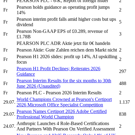
Fr
PEARSON PLC
- 6-K, Report of foreign issuer
2
Pearson
holds guidance as operating profit jumps
Fr
2
14%
Pearson
interim profit falls amid higher costs but ups
Fr
5
dividend
Pearson
Non-GAAP EPS of £0.289, revenue of
Fr
3
£1.78B
PEARSON PLC ADR
Aktie jetzt für 0€ handeln
Fr
Pearson
Aktie: Gute Zahlen reichen dem Markt nicht
2
Pearson
H1 2026 slides: profit up 14%, AI upskilling
Fr
2
focus
Pearson
H1 Profit Declines; Reiterates 2026
Fr
297
Guidance
Pearson
Interim Results for the six months to 30th
Fr
488
June 2026 (Unaudited)
Fr
Pearson PLC
-
Pearson
2026 Interim Results
2
World Champions Crowned at
Pearson's
Certiport
29.07.
1.137
2026 Microsoft Office Specialist Competition
Pearson
Names Certiport 2026 Adobe Certified
29.07.
838
Professional World Champion
Anthropic Launches 4 Role-Based Certifications
24.07.
2
And Partners With
Pearson
On Verified Assessment