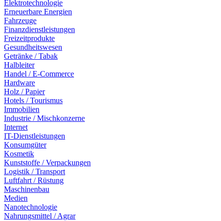
Elektrotechnologie
Erneuerbare Energien
Fahrzeuge
Finanzdienstleistungen
Freizeitprodukte
Gesundheitswesen
Getränke / Tabak
Halbleiter
Handel / E-Commerce
Hardware
Holz / Papier
Hotels / Tourismus
Immobilien
Industrie / Mischkonzerne
Internet
IT-Dienstleistungen
Konsumgüter
Kosmetik
Kunststoffe / Verpackungen
Logistik / Transport
Luftfahrt / Rüstung
Maschinenbau
Medien
Nanotechnologie
Nahrungsmittel / Agrar