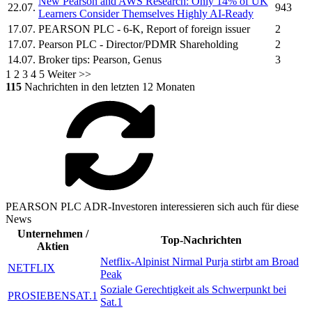
New
Pearson
and AWS Research: Only 14% of UK
22.07.
943
Learners Consider Themselves Highly AI-Ready
17.07.
PEARSON PLC
- 6-K, Report of foreign issuer
2
17.07.
Pearson PLC
- Director/PDMR Shareholding
2
14.07.
Broker tips:
Pearson,
Genus
3
1
2
3
4
5
Weiter >>
115
Nachrichten in den letzten 12 Monaten
PEARSON PLC ADR-Investoren interessieren sich auch für diese
News
Unternehmen /
Top-Nachrichten
Aktien
Netflix-Alpinist Nirmal Purja stirbt am Broad
NETFLIX
Peak
Soziale Gerechtigkeit als Schwerpunkt bei
PROSIEBENSAT.1
Sat.1