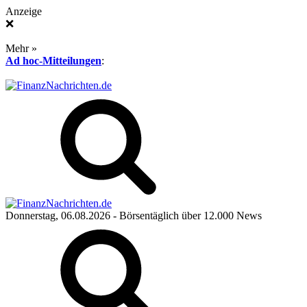
Anzeige
❌
Mehr »
Ad hoc-Mitteilungen
:
Donnerstag, 06.08.2026
- Börsentäglich über 12.000 News