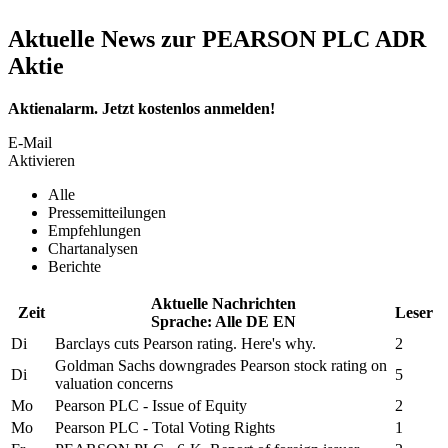
Aktuelle News zur PEARSON PLC ADR
Aktie
Aktienalarm. Jetzt kostenlos anmelden!
E-Mail
Aktivieren
Alle
Pressemitteilungen
Empfehlungen
Chartanalysen
Berichte
Aktuelle Nachrichten
Zeit
Leser
Sprache:
Alle
DE
EN
Di
Barclays cuts
Pearson
rating. Here's why.
2
Goldman Sachs downgrades
Pearson
stock rating on
Di
5
valuation concerns
Mo
Pearson PLC
- Issue of Equity
2
Mo
Pearson PLC
- Total Voting Rights
1