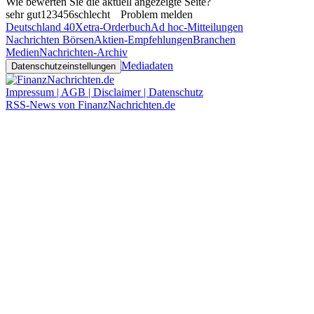
Wie bewerten Sie die aktuell angezeigte Seite?
sehr gut
1
2
3
4
5
6
schlecht
Problem melden
Deutschland 40
Xetra-Orderbuch
Ad hoc-Mitteilungen
Nachrichten Börsen
Aktien-Empfehlungen
Branchen
Medien
Nachrichten-Archiv
Mediadaten
Datenschutzeinstellungen
Impressum | AGB | Disclaimer | Datenschutz
RSS-News von FinanzNachrichten.de