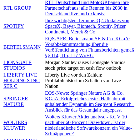
RTL Deutschland und MotoGP bauen ihre
RTL GROUP
Partnerschaft aus: alle Rennen bis 2030 in
Deutschland live und exklusiv
Ihre wichtigsten Termine: Q2-Updates von
SPOTIFY
SpaceX, Bayer, Biontech, Spotify, Pfizer,
Continental, Merck & Co
EQS-AFR: Bertelsmann SE & Co. KGaA:
Vorabbekanntmachung über die
BERTELSMANN
Veröffentlichung von Finanzberichten gemäß
§§ 114, 115, 117 WpHG
LIONSGATE
Morgan Stanley raises Lionsgate Studios
STUDIOS
stock price target on cash flow outlook
LIBERTY LIVE
Liberty Live vor den Zahlen:
HOLDINGS INC
Profitabilitätstest im Schatten von Live
SER C
Nation
EQS-News: Springer Nature AG & Co.
SPRINGER
KGaA: Erfolgreiches erstes Halbjahr mit
NATURE
anhaltender Dynamik im Segment Research -
Ausblick für das Gesamtjahr angepasst
Wolters Kluwer Aktienanalyse - KGV 10
WOLTERS
nach über 60 Prozent Drawdown. Ist der
KLUWER
niederländische Softwarekonzern ein Value-
Schnäppchen?