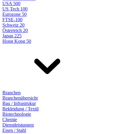
USA 500
US Tech 100
Eurozone 50
FTSE-100
Schweiz 20
Österreich 20
Japan 225
Hong Kong 50
Branchen
Branchenübersicht
Bau / Infrastrukur
Bekleidung / Textil
Biotechnologie
Chemie
Dienstleistungen
Eisen / Stahl