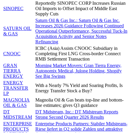
Reportedly SINOPEC CORP Increases Russian
SINOPEC
Oil Imports to Offset Impact of Middle East
Supply Cuts
Saturn Oil & Gas Inc.: Saturn Oil & Gas Inc.
Increases 2026 Guidance Following Continued
SATURN OIL
Operational Outperformance, Successful Tuck-In
& GAS
Acquisition Activity and Senior Notes
Refinancing
ICBC (Asia) Assists CNOOC Subsidiary in
CNOOC
Completing First LNG Cross-border Connect
RMB Settlement Transaction
GRAN
Morning Market Movers: Gran Tierra Energy,
TIERRA
Autonomix Medical, Julong Holding, Shopify
ENERGY
See Big Swings
ENERGY
With a Nearly 7% Yield and Soaring Profits, Is
TRANSFER
Energy Transfer Stock a Buy?
LP
MAGNOLIA
Magnolia Oil & Gas beats top-line and bottom-
OIL & GAS
line estimates; gives Q3 guidance
DT
DT Midstream, Inc.: DT Midstream Reports
MIDSTREAM
Strong Second Quarter 2026 Results
ENTERPRISE
Enterprise Products Partners: Stabiler Midstream-
PRODUCTS
Riese liefert in Q2 solide Zahlen und attraktive