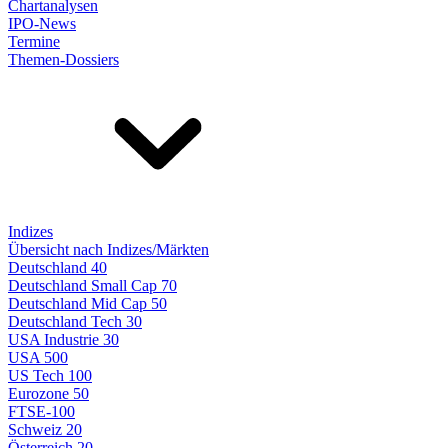
Chartanalysen
IPO-News
Termine
Themen-Dossiers
Indizes
Übersicht nach Indizes/Märkten
Deutschland 40
Deutschland Small Cap 70
Deutschland Mid Cap 50
Deutschland Tech 30
USA Industrie 30
USA 500
US Tech 100
Eurozone 50
FTSE-100
Schweiz 20
Österreich 20