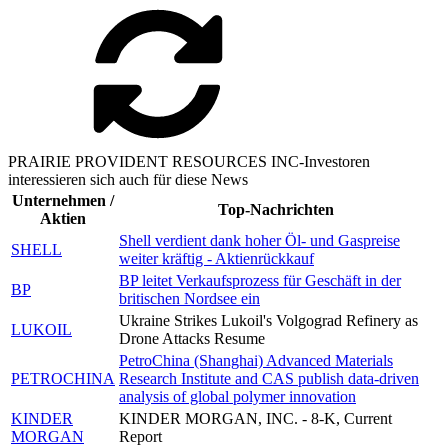
PRAIRIE PROVIDENT RESOURCES INC-Investoren
interessieren sich auch für diese News
Unternehmen /
Top-Nachrichten
Aktien
Shell verdient dank hoher Öl- und Gaspreise
SHELL
weiter kräftig - Aktienrückkauf
BP leitet Verkaufsprozess für Geschäft in der
BP
britischen Nordsee ein
Ukraine Strikes Lukoil's Volgograd Refinery as
LUKOIL
Drone Attacks Resume
PetroChina (Shanghai) Advanced Materials
PETROCHINA
Research Institute and CAS publish data-driven
analysis of global polymer innovation
KINDER
KINDER MORGAN, INC. - 8-K, Current
MORGAN
Report