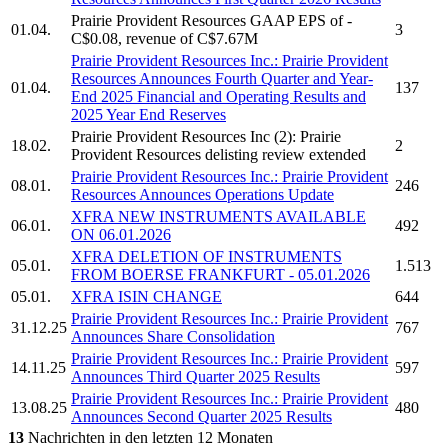
Prairie Provident Resources
GAAP EPS of -
01.04.
3
C$0.08, revenue of C$7.67M
Prairie Provident Resources Inc.
:
Prairie Provident
Resources
Announces Fourth Quarter and Year-
01.04.
137
End 2025 Financial and Operating Results and
2025 Year End Reserves
Prairie Provident Resources Inc
(2):
Prairie
18.02.
2
Provident Resources
delisting review extended
Prairie Provident Resources Inc.
:
Prairie Provident
08.01.
246
Resources
Announces Operations Update
XFRA NEW INSTRUMENTS AVAILABLE
06.01.
492
ON 06.01.2026
XFRA DELETION OF INSTRUMENTS
05.01.
1.513
FROM BOERSE FRANKFURT - 05.01.2026
05.01.
XFRA ISIN CHANGE
644
Prairie Provident Resources Inc.
:
Prairie Provident
31.12.25
767
Announces Share Consolidation
Prairie Provident Resources Inc.
:
Prairie Provident
14.11.25
597
Announces Third Quarter 2025 Results
Prairie Provident Resources Inc.
:
Prairie Provident
13.08.25
480
Announces Second Quarter 2025 Results
13
Nachrichten in den letzten 12 Monaten