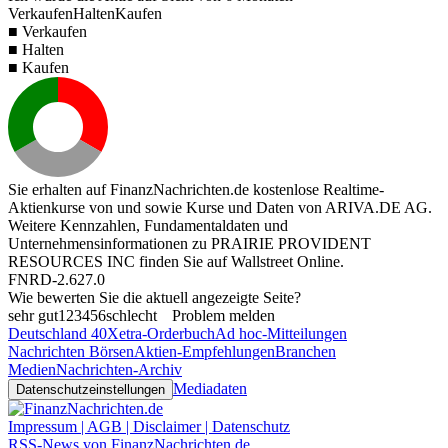
Verkaufen
Halten
Kaufen
■ Verkaufen
■ Halten
■ Kaufen
Sie erhalten auf FinanzNachrichten.de kostenlose Realtime-
Aktienkurse von
und
sowie Kurse und Daten von
ARIVA.DE AG
.
Weitere Kennzahlen, Fundamentaldaten und
Unternehmensinformationen zu PRAIRIE PROVIDENT
RESOURCES INC finden Sie auf
Wallstreet Online
.
FNRD-2.627.0
Wie bewerten Sie die aktuell angezeigte Seite?
sehr gut
1
2
3
4
5
6
schlecht
Problem melden
Deutschland 40
Xetra-Orderbuch
Ad hoc-Mitteilungen
Nachrichten Börsen
Aktien-Empfehlungen
Branchen
Medien
Nachrichten-Archiv
Mediadaten
Datenschutzeinstellungen
Impressum | AGB | Disclaimer | Datenschutz
RSS-News von FinanzNachrichten.de