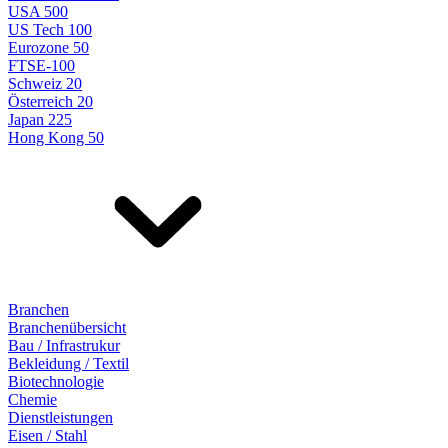
USA 500
US Tech 100
Eurozone 50
FTSE-100
Schweiz 20
Österreich 20
Japan 225
Hong Kong 50
Branchen
Branchenübersicht
Bau / Infrastrukur
Bekleidung / Textil
Biotechnologie
Chemie
Dienstleistungen
Eisen / Stahl