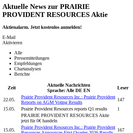
Aktuelle News zur PRAIRIE
PROVIDENT RESOURCES Aktie
Aktienalarm. Jetzt kostenlos anmelden!
E-Mail
Aktivieren
Alle
Pressemitteilungen
Empfehlungen
Chartanalysen
Berichte
Aktuelle Nachrichten
Zeit
Leser
Sprache:
Alle
DE
EN
Prairie Provident Resources Inc.
:
Prairie Provident
22.05.
147
Reports on AGM Voting Results
15.05.
Prairie Provident Resources
reports Q1 results
1
PRAIRIE PROVIDENT RESOURCES
Aktie
jetzt für 0€ handeln
Prairie Provident Resources Inc.
:
Prairie Provident
15.05.
167
Resources
Announces First Quarter 2026 Results