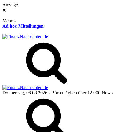
Anzeige
❌
Mehr »
Ad hoc-Mitteilungen
:
Donnerstag, 06.08.2026
- Börsentäglich über 12.000 News