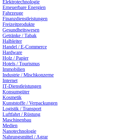
Elektrotechnologie
Erneuerbare Energien
Fahrzeuge
Finanzdienstleistungen
Freizeitprodukte
Gesundheitswesen
Getränke / Tabak
Halbleiter
Handel / E-Commerce
Hardware
Holz / Papier
Hotels / Tourismus
Immobilien
Industrie / Mischkonzerne
Internet
IT-Dienstleistungen
Konsumgüter
Kosmetik
Kunststoffe / Verpackungen
Logistik / Transport
Luftfahrt / Rüstung
Maschinenbau
Medien
Nanotechnologie
Nahrungsmittel / Agrar