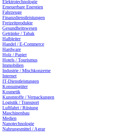
Elektrotechnologie
Erneuerbare Energien
Fahrzeuge
Finanzdienstleistungen
Freizeitprodukte
Gesundheitswesen
Getränke / Tabak
Halbleiter
Handel / E-Commerce
Hardware
Holz / Papier
Hotels / Tourismus
Immobilien
Industrie / Mischkonzerne
Internet
IT-Dienstleistungen
Konsumgüter
Kosmetik
Kunststoffe / Verpackungen
Logistik / Transport
Luftfahrt / Rüstung
Maschinenbau
Medien
Nanotechnologie
Nahrungsmittel / Agrar