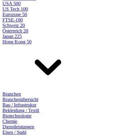
USA 500
US Tech 100
Eurozone 50
FTSE-100
Schweiz 20
Österreich 20
Japan 225
Hong Kong 50
Branchen
Branchenübersicht
Bau / Infrastrukur
Bekleidung / Textil
Biotechnologie
Chemie
Dienstleistungen
Eisen / Stahl