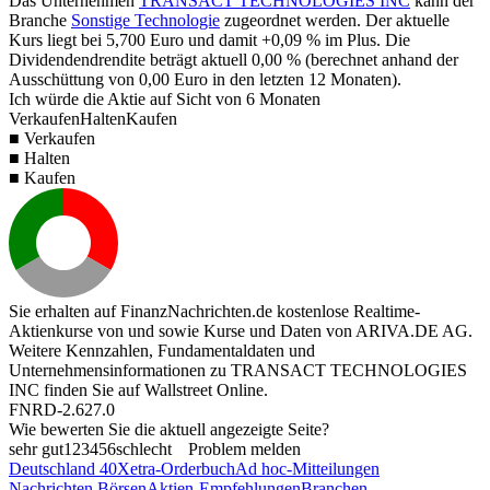
Das Unternehmen
TRANSACT TECHNOLOGIES INC
kann der
Branche
Sonstige Technologie
zugeordnet werden. Der aktuelle
Kurs liegt bei
5,700
Euro und damit
+0,09 %
im Plus. Die
Dividendendrendite beträgt aktuell
0,00 %
(berechnet anhand der
Ausschüttung von
0,00
Euro in den letzten 12 Monaten).
Ich würde die Aktie auf Sicht von 6 Monaten
Verkaufen
Halten
Kaufen
■ Verkaufen
■ Halten
■ Kaufen
Sie erhalten auf FinanzNachrichten.de kostenlose Realtime-
Aktienkurse von
und
sowie Kurse und Daten von
ARIVA.DE AG
.
Weitere Kennzahlen, Fundamentaldaten und
Unternehmensinformationen zu TRANSACT TECHNOLOGIES
INC finden Sie auf
Wallstreet Online
.
FNRD-2.627.0
Wie bewerten Sie die aktuell angezeigte Seite?
sehr gut
1
2
3
4
5
6
schlecht
Problem melden
Deutschland 40
Xetra-Orderbuch
Ad hoc-Mitteilungen
Nachrichten Börsen
Aktien-Empfehlungen
Branchen