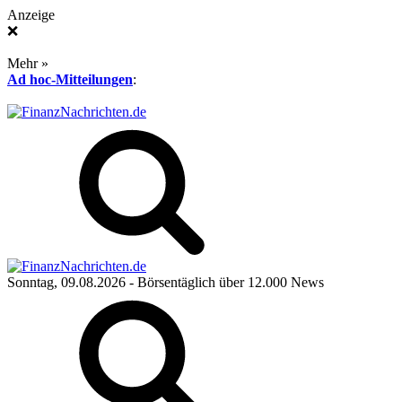
Anzeige
❌
Mehr »
Ad hoc-Mitteilungen
:
Sonntag, 09.08.2026
- Börsentäglich über 12.000 News