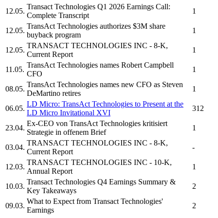
Transact Technologies
Q1 2026 Earnings Call:
12.05.
1
Complete Transcript
TransAct Technologies
authorizes $3M share
12.05.
1
buyback program
TRANSACT TECHNOLOGIES INC
- 8-K,
12.05.
1
Current Report
TransAct Technologies
names Robert Campbell
11.05.
1
CFO
TransAct Technologies
names new CFO as Steven
08.05.
1
DeMartino retires
LD Micro:
TransAct Technologies
to Present at the
06.05.
312
LD Micro Invitational XVI
Ex-CEO von
TransAct Technologies
kritisiert
23.04.
1
Strategie in offenem Brief
TRANSACT TECHNOLOGIES INC
- 8-K,
03.04.
-
Current Report
TRANSACT TECHNOLOGIES INC
- 10-K,
12.03.
1
Annual Report
Transact Technologies
Q4 Earnings Summary &
10.03.
2
Key Takeaways
What to Expect from
Transact Technologies'
09.03.
2
Earnings