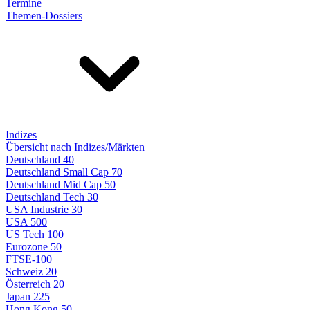
Termine
Themen-Dossiers
Indizes
Übersicht nach Indizes/Märkten
Deutschland 40
Deutschland Small Cap 70
Deutschland Mid Cap 50
Deutschland Tech 30
USA Industrie 30
USA 500
US Tech 100
Eurozone 50
FTSE-100
Schweiz 20
Österreich 20
Japan 225
Hong Kong 50