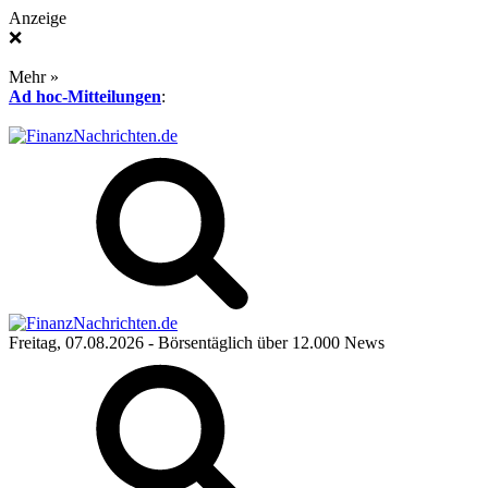
Anzeige
❌
Mehr »
Ad hoc-Mitteilungen
:
Freitag, 07.08.2026
- Börsentäglich über 12.000 News