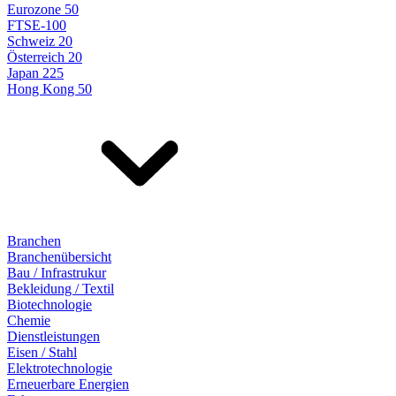
Eurozone 50
FTSE-100
Schweiz 20
Österreich 20
Japan 225
Hong Kong 50
Branchen
Branchenübersicht
Bau / Infrastrukur
Bekleidung / Textil
Biotechnologie
Chemie
Dienstleistungen
Eisen / Stahl
Elektrotechnologie
Erneuerbare Energien