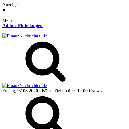
Anzeige
❌
Mehr »
Ad hoc-Mitteilungen
:
Freitag, 07.08.2026
- Börsentäglich über 12.000 News