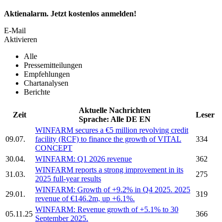
Aktienalarm. Jetzt kostenlos anmelden!
E-Mail
Aktivieren
Alle
Pressemitteilungen
Empfehlungen
Chartanalysen
Berichte
Aktuelle Nachrichten
Zeit
Leser
Sprache:
Alle
DE
EN
WINFARM
secures a €5 million revolving credit
09.07.
facility (RCF) to finance the growth of VITAL
334
CONCEPT
30.04.
WINFARM:
Q1 2026 revenue
362
WINFARM
reports a strong improvement in its
31.03.
275
2025 full-year results
WINFARM:
Growth of +9.2% in Q4 2025. 2025
29.01.
319
revenue of €146.2m, up +6.1%.
WINFARM:
Revenue growth of +5.1% to 30
05.11.25
366
September 2025.