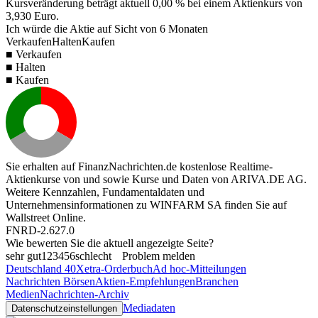
Kursveränderung beträgt aktuell
0,00 %
bei einem Aktienkurs von
3,930
Euro.
Ich würde die Aktie auf Sicht von 6 Monaten
Verkaufen
Halten
Kaufen
■ Verkaufen
■ Halten
■ Kaufen
Sie erhalten auf FinanzNachrichten.de kostenlose Realtime-
Aktienkurse von
und
sowie Kurse und Daten von
ARIVA.DE AG
.
Weitere Kennzahlen, Fundamentaldaten und
Unternehmensinformationen zu WINFARM SA finden Sie auf
Wallstreet Online
.
FNRD-2.627.0
Wie bewerten Sie die aktuell angezeigte Seite?
sehr gut
1
2
3
4
5
6
schlecht
Problem melden
Deutschland 40
Xetra-Orderbuch
Ad hoc-Mitteilungen
Nachrichten Börsen
Aktien-Empfehlungen
Branchen
Medien
Nachrichten-Archiv
Mediadaten
Datenschutzeinstellungen