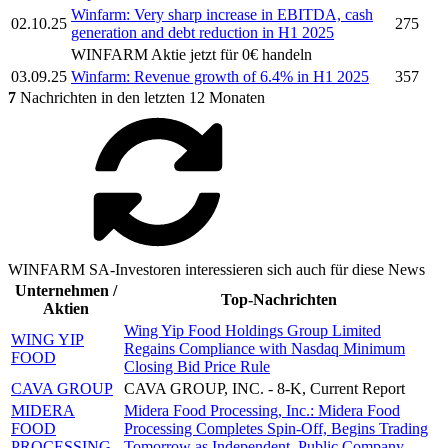
Winfarm:
Very sharp increase in EBITDA, cash
02.10.25
275
generation and debt reduction in H1 2025
WINFARM
Aktie jetzt für 0€ handeln
03.09.25
Winfarm:
Revenue growth of 6.4% in H1 2025
357
7
Nachrichten in den letzten 12 Monaten
WINFARM SA-Investoren interessieren sich auch für diese News
Unternehmen /
Top-Nachrichten
Aktien
Wing Yip Food Holdings Group Limited
WING YIP
Regains Compliance with Nasdaq Minimum
FOOD
Closing Bid Price Rule
CAVA GROUP
CAVA GROUP, INC. - 8-K, Current Report
MIDERA
Midera Food Processing, Inc.: Midera Food
FOOD
Processing Completes Spin-Off, Begins Trading
PROCESSING
Tomorrow as Independent, Public Company