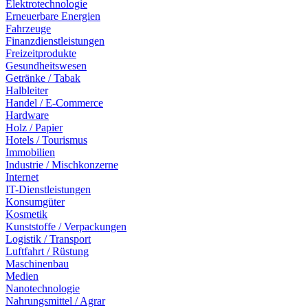
Elektrotechnologie
Erneuerbare Energien
Fahrzeuge
Finanzdienstleistungen
Freizeitprodukte
Gesundheitswesen
Getränke / Tabak
Halbleiter
Handel / E-Commerce
Hardware
Holz / Papier
Hotels / Tourismus
Immobilien
Industrie / Mischkonzerne
Internet
IT-Dienstleistungen
Konsumgüter
Kosmetik
Kunststoffe / Verpackungen
Logistik / Transport
Luftfahrt / Rüstung
Maschinenbau
Medien
Nanotechnologie
Nahrungsmittel / Agrar