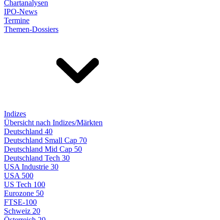
Chartanalysen
IPO-News
Termine
Themen-Dossiers
Indizes
Übersicht nach Indizes/Märkten
Deutschland 40
Deutschland Small Cap 70
Deutschland Mid Cap 50
Deutschland Tech 30
USA Industrie 30
USA 500
US Tech 100
Eurozone 50
FTSE-100
Schweiz 20
Österreich 20