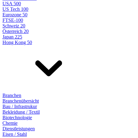
USA 500
US Tech 100
Eurozone 50
FTSE-100
Schweiz 20
Österreich 20
Japan 225
Hong Kong 50
Branchen
Branchenübersicht
Bau / Infrastrukur
Bekleidung / Textil
Biotechnologie
Chemie
Dienstleistungen
Eisen / Stahl