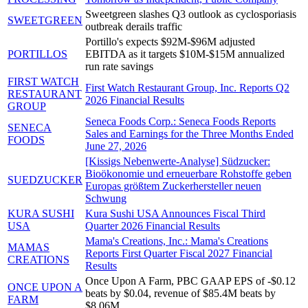
Sweetgreen slashes Q3 outlook as cyclosporiasis
SWEETGREEN
outbreak derails traffic
Portillo's expects $92M-$96M adjusted
PORTILLOS
EBITDA as it targets $10M-$15M annualized
run rate savings
FIRST WATCH
First Watch Restaurant Group, Inc. Reports Q2
RESTAURANT
2026 Financial Results
GROUP
Seneca Foods Corp.: Seneca Foods Reports
SENECA
Sales and Earnings for the Three Months Ended
FOODS
June 27, 2026
[Kissigs Nebenwerte-Analyse] Südzucker:
Bioökonomie und erneuerbare Rohstoffe geben
SUEDZUCKER
Europas größtem Zuckerhersteller neuen
Schwung
KURA SUSHI
Kura Sushi USA Announces Fiscal Third
USA
Quarter 2026 Financial Results
Mama's Creations, Inc.: Mama's Creations
MAMAS
Reports First Quarter Fiscal 2027 Financial
CREATIONS
Results
Once Upon A Farm, PBC GAAP EPS of -$0.12
ONCE UPON A
beats by $0.04, revenue of $85.4M beats by
FARM
$8.06M