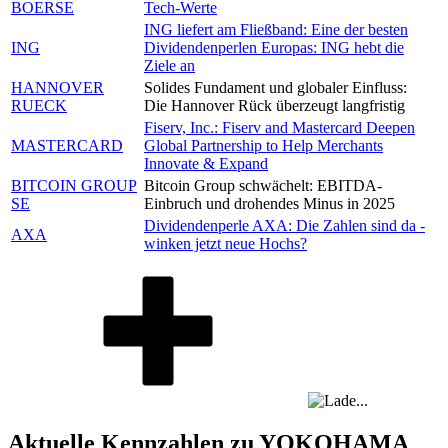
BOERSE
Tech-Werte
ING liefert am Fließband: Eine der besten
ING
Dividendenperlen Europas: ING hebt die
Ziele an
HANNOVER
Solides Fundament und globaler Einfluss:
RUECK
Die Hannover Rück überzeugt langfristig
Fiserv, Inc.: Fiserv and Mastercard Deepen
MASTERCARD
Global Partnership to Help Merchants
Innovate & Expand
BITCOIN GROUP
Bitcoin Group schwächelt: EBITDA-
SE
Einbruch und drohendes Minus in 2025
Dividendenperle AXA: Die Zahlen sind da -
AXA
winken jetzt neue Hochs?
Aktuelle Kennzahlen zu YOKOHAMA