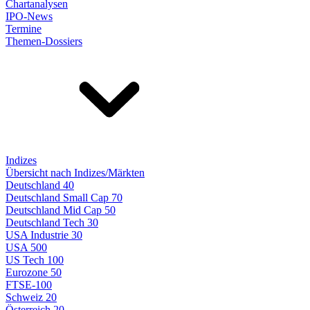
Chartanalysen
IPO-News
Termine
Themen-Dossiers
Indizes
Übersicht nach Indizes/Märkten
Deutschland 40
Deutschland Small Cap 70
Deutschland Mid Cap 50
Deutschland Tech 30
USA Industrie 30
USA 500
US Tech 100
Eurozone 50
FTSE-100
Schweiz 20
Österreich 20