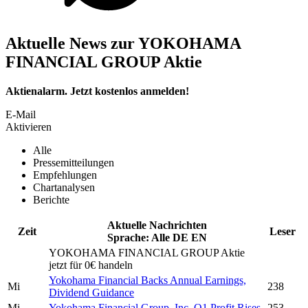
Aktuelle News zur YOKOHAMA
FINANCIAL GROUP Aktie
Aktienalarm. Jetzt kostenlos anmelden!
E-Mail
Aktivieren
Alle
Pressemitteilungen
Empfehlungen
Chartanalysen
Berichte
Aktuelle Nachrichten
Zeit
Leser
Sprache:
Alle
DE
EN
YOKOHAMA FINANCIAL GROUP
Aktie
jetzt für 0€ handeln
Yokohama Financial
Backs Annual Earnings,
Mi
238
Dividend Guidance
Mi
Yokohama Financial Group, Inc.
Q1 Profit Rises
253