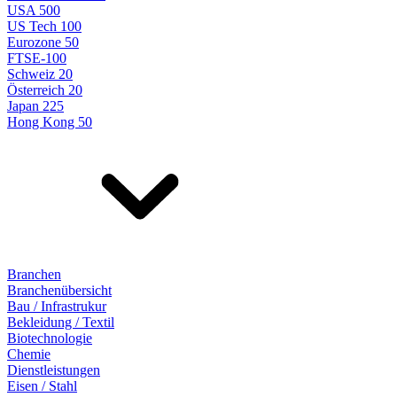
USA 500
US Tech 100
Eurozone 50
FTSE-100
Schweiz 20
Österreich 20
Japan 225
Hong Kong 50
Branchen
Branchenübersicht
Bau / Infrastrukur
Bekleidung / Textil
Biotechnologie
Chemie
Dienstleistungen
Eisen / Stahl