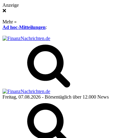
Anzeige
❌
Mehr »
Ad hoc-Mitteilungen
:
Freitag, 07.08.2026
- Börsentäglich über 12.000 News