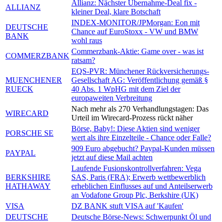
Allianz: Nächster Übernahme-Deal fix -
ALLIANZ
kleiner Deal, klare Botschaft
INDEX-MONITOR/JPMorgan: Eon mit
DEUTSCHE
Chance auf EuroStoxx - VW und BMW
BANK
wohl raus
Commerzbank-Aktie: Game over - was ist
COMMERZBANK
ratsam?
EQS-PVR: Münchener Rückversicherungs-
MUENCHENER
Gesellschaft AG: Veröffentlichung gemäß §
RUECK
40 Abs. 1 WpHG mit dem Ziel der
europaweiten Verbreitung
Nach mehr als 270 Verhandlungstagen: Das
WIRECARD
Urteil im Wirecard-Prozess rückt näher
Börse, Baby!: Diese Aktien sind weniger
PORSCHE SE
wert als ihre Einzelteile - Chance oder Falle?
909 Euro abgebucht? Paypal-Kunden müssen
PAYPAL
jetzt auf diese Mail achten
Laufende Fusionskontrollverfahren: Vega
BERKSHIRE
SAS, Paris (FRA); Erwerb wettbewerblich
HATHAWAY
erheblichen Einflusses auf und Anteilserwerb
an Vodafone Group Plc, Berkshire (UK)
VISA
DZ BANK stuft VISA auf 'Kaufen'
DEUTSCHE
Deutsche Börse-News: Schwerpunkt Öl und