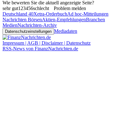
Wie bewerten Sie die aktuell angezeigte Seite?
sehr gut
1
2
3
4
5
6
schlecht
Problem melden
Deutschland 40
Xetra-Orderbuch
Ad hoc-Mitteilungen
Nachrichten Börsen
Aktien-Empfehlungen
Branchen
Medien
Nachrichten-Archiv
Mediadaten
Datenschutzeinstellungen
Impressum | AGB | Disclaimer | Datenschutz
RSS-News von FinanzNachrichten.de