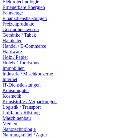
Elektrotechnologie
Erneuerbare Energien
Fahrzeuge
Finanzdienstleistungen
Freizeitprodukte
Gesundheitswesen
Getränke / Tabak
Halbleiter
Handel / E-Commerce
Hardware
Holz / Papier
Hotels / Tourismus
Immobilien
Industrie / Mischkonzerne
Internet
IT-Dienstleistungen
Konsumgüter
Kosmetik
Kunststoffe / Verpackungen
Logistik / Transport
Luftfahrt / Rüstung
Maschinenbau
Medien
Nanotechnologie
Nahrungsmittel / Agrar