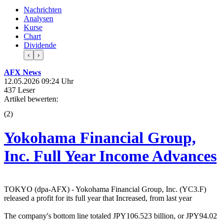
Nachrichten
Analysen
Kurse
Chart
Dividende
‹
›
AFX News
12.05.2026 09:24 Uhr
437 Leser
Artikel bewerten:
(
2
)
Yokohama Financial Group,
Inc. Full Year Income Advances
TOKYO (dpa-AFX) - Yokohama Financial Group, Inc. (YC3.F)
released a profit for its full year that Increased, from last year
The company's bottom line totaled JPY106.523 billion, or JPY94.02