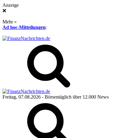
Anzeige
❌
Mehr »
Ad hoc-Mitteilungen
:
Freitag, 07.08.2026
- Börsentäglich über 12.000 News