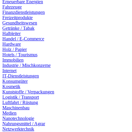
Erneuerbare Energien
Fahrzeuge
Finanzdienstleistungen
Freizeitprodukte
Gesundheitswesen
Getränke / Tabak
Halbleiter
Handel / E-Commerce
Hardware
Holz / Papier
Hotels / Tourismus
Immobilien
Industrie / Mischkonzerne
Internet
IT-Dienstleistungen
Konsumgüter
Kosmetik
Kunststoffe / Verpackungen
Logistik / Transport
Luftfahrt / Rüstung
Maschinenbau
Medien
Nanotechnologie
Nahrungsmittel / Agrar
Netzwerktechnik