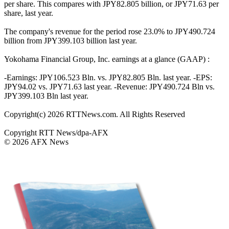
per share. This compares with JPY82.805 billion, or JPY71.63 per
share, last year.
The company's revenue for the period rose 23.0% to JPY490.724
billion from JPY399.103 billion last year.
Yokohama Financial Group, Inc. earnings at a glance (GAAP) :
-Earnings: JPY106.523 Bln. vs. JPY82.805 Bln. last year. -EPS:
JPY94.02 vs. JPY71.63 last year. -Revenue: JPY490.724 Bln vs.
JPY399.103 Bln last year.
Copyright(c) 2026 RTTNews.com. All Rights Reserved
Copyright RTT News/dpa-AFX
© 2026 AFX News