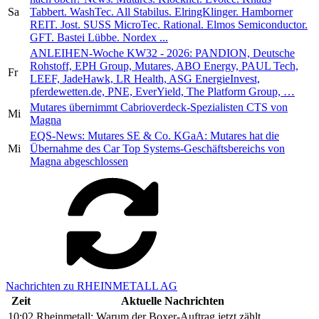
Sa
Tabbert. WashTec. All Stabilus. ElringKlinger. Hamborner
REIT. Jost. SUSS MicroTec. Rational. Elmos Semiconductor.
GFT. Bastei Lübbe. Nordex ...
ANLEIHEN-Woche KW32 - 2026: PANDION, Deutsche
Rohstoff, EPH Group, Mutares, ABO Energy, PAUL Tech,
Fr
LEEF, JadeHawk, LR Health, ASG EnergieInvest,
pferdewetten.de, PNE, EverYield, The Platform Group, …
Mutares übernimmt Cabrioverdeck-Spezialisten CTS von
Mi
Magna
EQS-News: Mutares SE & Co. KGaA: Mutares hat die
Mi
Übernahme des Car Top Systems-Geschäftsbereichs von
Magna abgeschlossen
Nachrichten zu RHEINMETALL AG
Zeit
Aktuelle Nachrichten
10:02
Rheinmetall: Warum der Boxer-Auftrag jetzt zählt