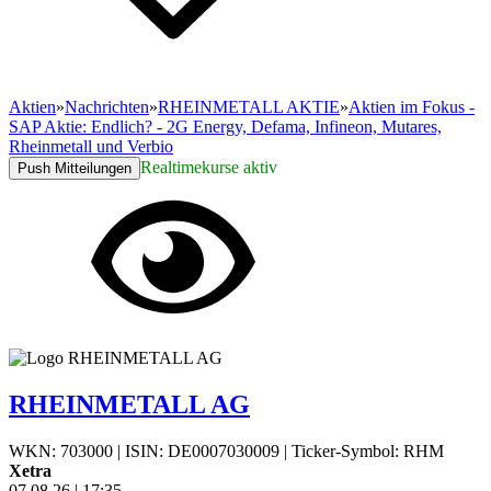
Aktien
»
Nachrichten
»
RHEINMETALL AKTIE
»
Aktien im Fokus -
SAP Aktie: Endlich? - 2G Energy, Defama, Infineon, Mutares,
Rheinmetall und Verbio
Realtimekurse aktiv
Push Mitteilungen
RHEINMETALL AG
WKN: 703000
|
ISIN: DE0007030009
|
Ticker-Symbol: RHM
Xetra
07.08.26
|
17:35