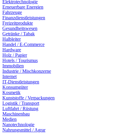
Elektrotechnologie
Erneuerbare Energien
Fahrzeuge
Finanzdienstleistungen
Freizeitprodukte
Gesundheitswesen
Getränke / Tabak
Halbleiter
Handel / E-Commerce
Hardware
Holz / Papier
Hotels / Tourismus
Immobilien
Industrie / Mischkonzerne
Internet
IT-Dienstleistungen
Konsumgüter
Kosmetik
Kunststoffe / Verpackungen
Logistik / Transport
Luftfahrt / Rüstung
Maschinenbau
Medien
Nanotechnologie
Nahrungsmittel / Agrar