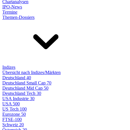
Chartanalysen
IPO-News
Termine
Themen-Dossiers
Indizes
Übersicht nach Indizes/Märkten
Deutschland 40
Deutschland Small Cap 70
Deutschland Mid Cap 50
Deutschland Tech 30
USA Industrie 30
USA 500
US Tech 100
Eurozone 50
FTSE-100
Schweiz 20
Österreich 20