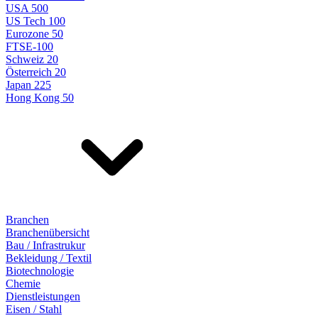
USA 500
US Tech 100
Eurozone 50
FTSE-100
Schweiz 20
Österreich 20
Japan 225
Hong Kong 50
Branchen
Branchenübersicht
Bau / Infrastrukur
Bekleidung / Textil
Biotechnologie
Chemie
Dienstleistungen
Eisen / Stahl