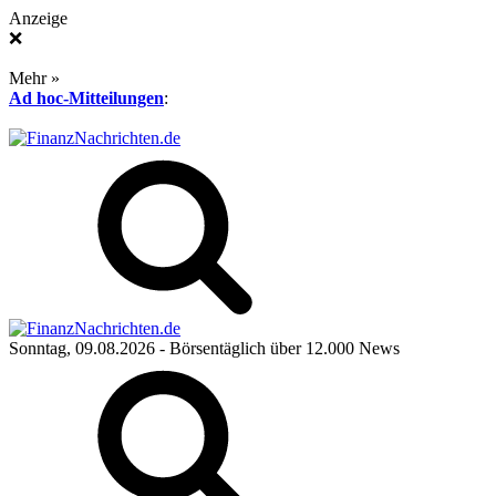
Anzeige
❌
Mehr »
Ad hoc-Mitteilungen
:
Sonntag, 09.08.2026
- Börsentäglich über 12.000 News