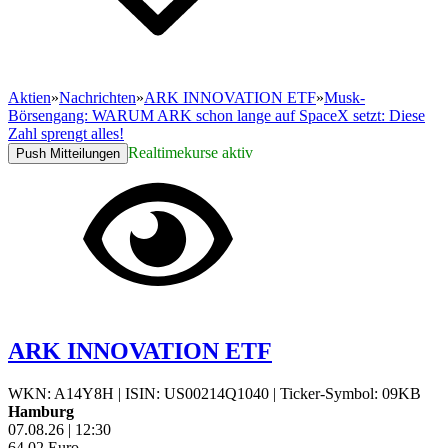
Aktien
»
Nachrichten
»
ARK INNOVATION ETF
»
Musk-
Börsengang: WARUM ARK schon lange auf SpaceX setzt: Diese
Zahl sprengt alles!
Realtimekurse aktiv
Push Mitteilungen
ARK INNOVATION ETF
WKN: A14Y8H
|
ISIN: US00214Q1040
|
Ticker-Symbol: 09KB
Hamburg
07.08.26
|
12:30
64,02
Euro