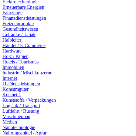
Elektrotechnologie
Erneuerbare Energien
Fahrzeuge
Finanzdienstleistungen
Freizeitprodukte
Gesundheitswesen
Getränke / Tabak
Halbleiter
Handel / E-Commerce
Hardware
Holz / Papier
Hotels / Tourismus
Immobilien
Industrie / Mischkonzerne
Internet
IT-Dienstleistungen
Konsumgüter
Kosmetik
Kunststoffe / Verpackungen
Logistik / Transport
Luftfahrt / Rüstung
Maschinenbau
Medien
Nanotechnologie
Nahrungsmittel / Agrar