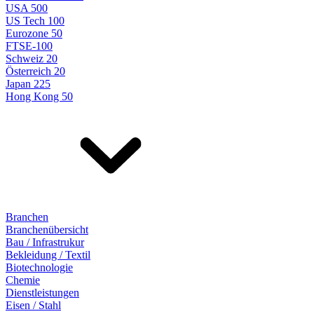
USA 500
US Tech 100
Eurozone 50
FTSE-100
Schweiz 20
Österreich 20
Japan 225
Hong Kong 50
Branchen
Branchenübersicht
Bau / Infrastrukur
Bekleidung / Textil
Biotechnologie
Chemie
Dienstleistungen
Eisen / Stahl