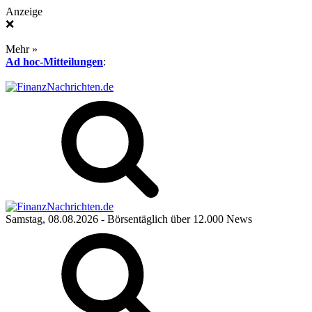
Anzeige
❌
Mehr »
Ad hoc-Mitteilungen
:
Samstag, 08.08.2026
- Börsentäglich über 12.000 News