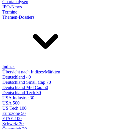
Chartanalysen
IPO-News
Termine
Themen-Dossiers
Indizes
Übersicht nach Indizes/Märkten
Deutschland 40
Deutschland Small Cap 70
Deutschland Mid Cap 50
Deutschland Tech 30
USA Industrie 30
USA 500
US Tech 100
Eurozone 50
FTSE-100
Schweiz 20
Österreich 20