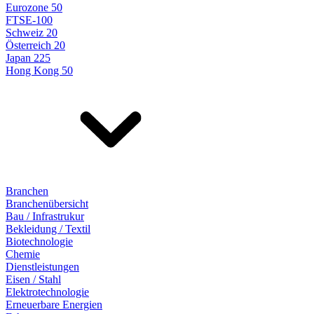
Eurozone 50
FTSE-100
Schweiz 20
Österreich 20
Japan 225
Hong Kong 50
Branchen
Branchenübersicht
Bau / Infrastrukur
Bekleidung / Textil
Biotechnologie
Chemie
Dienstleistungen
Eisen / Stahl
Elektrotechnologie
Erneuerbare Energien