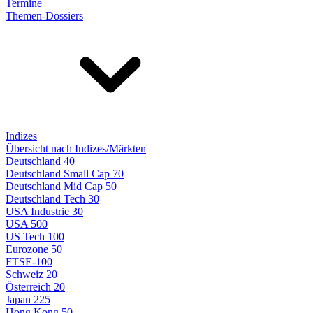
Termine
Themen-Dossiers
Indizes
Übersicht nach Indizes/Märkten
Deutschland 40
Deutschland Small Cap 70
Deutschland Mid Cap 50
Deutschland Tech 30
USA Industrie 30
USA 500
US Tech 100
Eurozone 50
FTSE-100
Schweiz 20
Österreich 20
Japan 225
Hong Kong 50