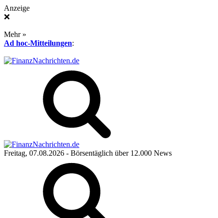
Anzeige
❌
Mehr »
Ad hoc-Mitteilungen
:
Freitag, 07.08.2026
- Börsentäglich über 12.000 News