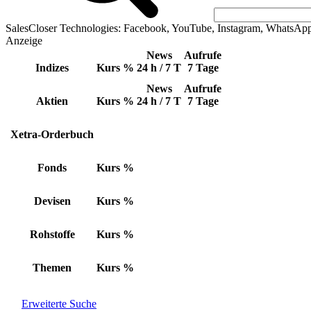
SalesCloser Technologies: Facebook, YouTube, Instagram, WhatsAp
Anzeige
News
Aufrufe
Indizes
Kurs
%
24 h / 7 T
7 Tage
News
Aufrufe
Aktien
Kurs
%
24 h / 7 T
7 Tage
Xetra-Orderbuch
Fonds
Kurs
%
Devisen
Kurs
%
Rohstoffe
Kurs
%
Themen
Kurs
%
Erweiterte Suche