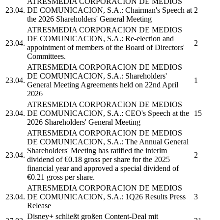
ATRESMEDIA CORPORACION DE MEDIOS
23.04.
DE COMUNICACION, S.A.:
Chairman's Speech at
2
the 2026 Shareholders' General Meeting
ATRESMEDIA CORPORACION DE MEDIOS
DE COMUNICACION, S.A.:
Re-election and
23.04.
2
appointment of members of the Board of Directors'
Committees.
ATRESMEDIA CORPORACION DE MEDIOS
DE COMUNICACION, S.A.:
Shareholders'
23.04.
1
General Meeting Agreements held on 22nd April
2026
ATRESMEDIA CORPORACION DE MEDIOS
23.04.
DE COMUNICACION, S.A.:
CEO's Speech at the
15
2026 Shareholders' General Meeting
ATRESMEDIA CORPORACION DE MEDIOS
DE COMUNICACION, S.A.:
The Annual General
Shareholders' Meeting has ratified the interim
23.04.
2
dividend of €0.18 gross per share for the 2025
financial year and approved a special dividend of
€0.21 gross per share.
ATRESMEDIA CORPORACION DE MEDIOS
23.04.
DE COMUNICACION, S.A.:
1Q26 Results Press
3
Release
Disney+ schließt großen Content-Deal mit