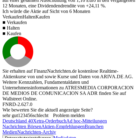
auf einer gesamten Ausschüttung von
1,16
Euro in den vergangenen
12 Monaten, eine Dividendendrendite von
+24,11 %
.
Ich würde die Aktie auf Sicht von 6 Monaten
Verkaufen
Halten
Kaufen
■ Verkaufen
■ Halten
■ Kaufen
Sie erhalten auf FinanzNachrichten.de kostenlose Realtime-
Aktienkurse von
und
sowie Kurse und Daten von
ARIVA.DE AG
.
Weitere Kennzahlen, Fundamentaldaten und
Unternehmensinformationen zu ATRESMEDIA CORPORACION
DE MEDIOS DE COMUNICACION SA ADR finden Sie auf
Wallstreet Online
.
FNRD-2.627.0
Wie bewerten Sie die aktuell angezeigte Seite?
sehr gut
1
2
3
4
5
6
schlecht
Problem melden
Deutschland 40
Xetra-Orderbuch
Ad hoc-Mitteilungen
Nachrichten Börsen
Aktien-Empfehlungen
Branchen
Medien
Nachrichten-Archiv
Mediadaten