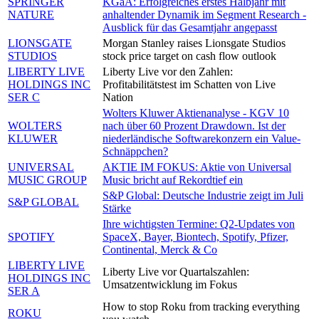
SPRINGER
KGaA: Erfolgreiches erstes Halbjahr mit
NATURE
anhaltender Dynamik im Segment Research -
Ausblick für das Gesamtjahr angepasst
LIONSGATE
Morgan Stanley raises Lionsgate Studios
STUDIOS
stock price target on cash flow outlook
LIBERTY LIVE
Liberty Live vor den Zahlen:
HOLDINGS INC
Profitabilitätstest im Schatten von Live
SER C
Nation
Wolters Kluwer Aktienanalyse - KGV 10
WOLTERS
nach über 60 Prozent Drawdown. Ist der
KLUWER
niederländische Softwarekonzern ein Value-
Schnäppchen?
UNIVERSAL
AKTIE IM FOKUS: Aktie von Universal
MUSIC GROUP
Music bricht auf Rekordtief ein
S&P Global: Deutsche Industrie zeigt im Juli
S&P GLOBAL
Stärke
Ihre wichtigsten Termine: Q2-Updates von
SPOTIFY
SpaceX, Bayer, Biontech, Spotify, Pfizer,
Continental, Merck & Co
LIBERTY LIVE
Liberty Live vor Quartalszahlen:
HOLDINGS INC
Umsatzentwicklung im Fokus
SER A
How to stop Roku from tracking everything
ROKU