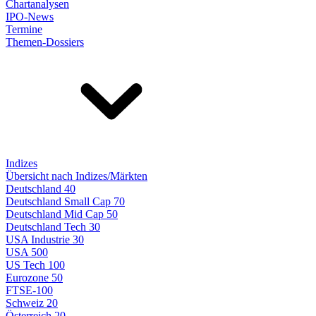
Chartanalysen
IPO-News
Termine
Themen-Dossiers
Indizes
Übersicht nach Indizes/Märkten
Deutschland 40
Deutschland Small Cap 70
Deutschland Mid Cap 50
Deutschland Tech 30
USA Industrie 30
USA 500
US Tech 100
Eurozone 50
FTSE-100
Schweiz 20
Österreich 20