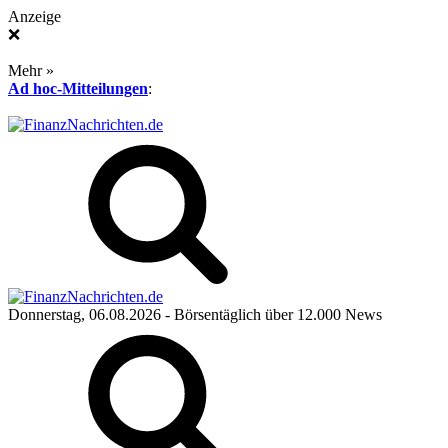
Anzeige
❌
Mehr »
Ad hoc-Mitteilungen
:
Donnerstag, 06.08.2026
- Börsentäglich über 12.000 News