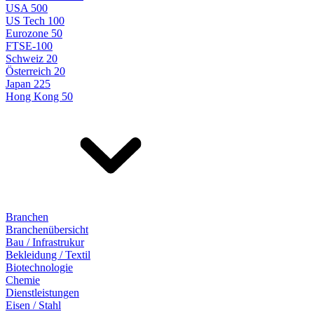
USA 500
US Tech 100
Eurozone 50
FTSE-100
Schweiz 20
Österreich 20
Japan 225
Hong Kong 50
Branchen
Branchenübersicht
Bau / Infrastrukur
Bekleidung / Textil
Biotechnologie
Chemie
Dienstleistungen
Eisen / Stahl