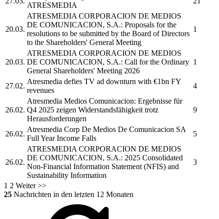
27.03.
21
ATRESMEDIA
ATRESMEDIA CORPORACION DE MEDIOS
DE COMUNICACION, S.A.:
Proposals for the
20.03.
1
resolutions to be submitted by the Board of Directors
to the Shareholders' General Meeting
ATRESMEDIA CORPORACION DE MEDIOS
20.03.
DE COMUNICACION, S.A.:
Call for the Ordinary
1
General Shareholders' Meeting 2026
Atresmedia
defies TV ad downturn with €1bn FY
27.02.
4
revenues
Atresmedia
Medios Comunicacion: Ergebnisse für
26.02.
Q4 2025 zeigen Widerstandsfähigkeit trotz
9
Herausforderungen
Atresmedia
Corp De Medios De Comunicacion SA
26.02.
5
Full Year Income Falls
ATRESMEDIA CORPORACION DE MEDIOS
DE COMUNICACION, S.A.:
2025 Consolidated
26.02.
3
Non-Financial Information Statement (NFIS) and
Sustainability Information
1
2
Weiter >>
25
Nachrichten in den letzten 12 Monaten