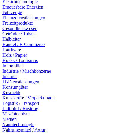
Elektrotechnologie
Erneuerbare Energien
Fahrzeuge
Finanzdienstleistungen
Freizeitprodukte
Gesundheitswesen
Getränke / Tabak
Halbleiter
Handel / E-Commerce
Hardware
Holz / Papier
Hotels / Tourismus
Immobilien
Industrie / Mischkonzerne
Internet
IT-Dienstleistungen
Konsumgüter
Kosmetik
Kunststoffe / Verpackungen
Logistik / Transport
Luftfahrt / Rüstung
Maschinenbau
Medien
Nanotechnologie
Nahrungsmittel / Agrar