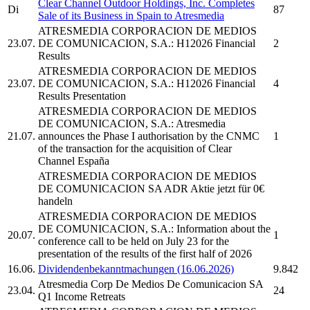
Clear Channel Outdoor Holdings, Inc. Completes
Di
87
Sale of its Business in Spain to
Atresmedia
ATRESMEDIA CORPORACION DE MEDIOS
23.07.
DE COMUNICACION, S.A.:
H12026 Financial
2
Results
ATRESMEDIA CORPORACION DE MEDIOS
23.07.
DE COMUNICACION, S.A.:
H12026 Financial
4
Results Presentation
ATRESMEDIA CORPORACION DE MEDIOS
DE COMUNICACION, S.A.:
Atresmedia
21.07.
announces the Phase I authorisation by the CNMC
1
of the transaction for the acquisition of Clear
Channel España
ATRESMEDIA CORPORACION DE MEDIOS
DE COMUNICACION SA ADR
Aktie jetzt für 0€
handeln
ATRESMEDIA CORPORACION DE MEDIOS
DE COMUNICACION, S.A.:
Information about the
20.07.
1
conference call to be held on July 23 for the
presentation of the results of the first half of 2026
16.06.
Dividendenbekanntmachungen (16.06.2026)
9.842
Atresmedia
Corp De Medios De Comunicacion SA
23.04.
24
Q1 Income Retreats