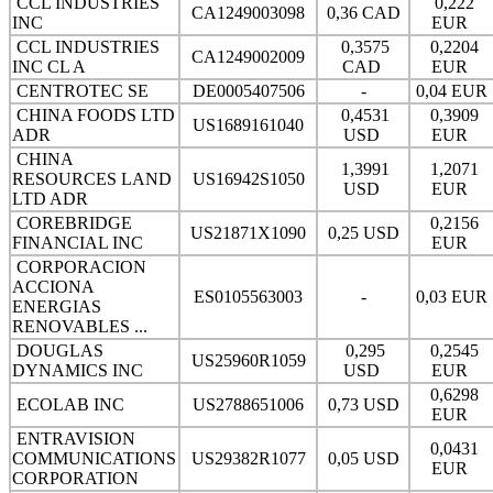
CCL INDUSTRIES
0,222
CA1249003098
0,36 CAD
INC
EUR
CCL INDUSTRIES
0,3575
0,2204
CA1249002009
INC CL A
CAD
EUR
CENTROTEC SE
DE0005407506
-
0,04 EUR
CHINA FOODS LTD
0,4531
0,3909
US1689161040
ADR
USD
EUR
CHINA
1,3991
1,2071
RESOURCES LAND
US16942S1050
USD
EUR
LTD ADR
COREBRIDGE
0,2156
US21871X1090
0,25 USD
FINANCIAL INC
EUR
CORPORACION
ACCIONA
ES0105563003
-
0,03 EUR
ENERGIAS
RENOVABLES ...
DOUGLAS
0,295
0,2545
US25960R1059
DYNAMICS INC
USD
EUR
0,6298
ECOLAB INC
US2788651006
0,73 USD
EUR
ENTRAVISION
0,0431
COMMUNICATIONS
US29382R1077
0,05 USD
EUR
CORPORATION