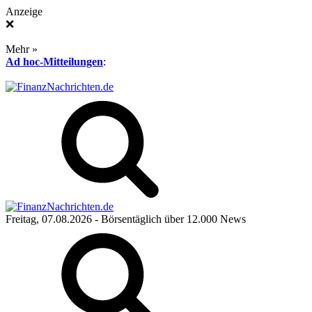
Anzeige
❌
Mehr »
Ad hoc-Mitteilungen
:
Freitag, 07.08.2026
- Börsentäglich über 12.000 News