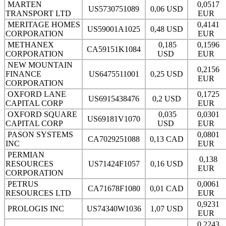
MARTEN
0,0517
US5730751089
0,06 USD
TRANSPORT LTD
EUR
MERITAGE HOMES
0,4141
US59001A1025
0,48 USD
CORPORATION
EUR
METHANEX
0,185
0,1596
CA59151K1084
CORPORATION
USD
EUR
NEW MOUNTAIN
0,2156
FINANCE
US6475511001
0,25 USD
EUR
CORPORATION
OXFORD LANE
0,1725
US6915438476
0,2 USD
CAPITAL CORP
EUR
OXFORD SQUARE
0,035
0,0301
US69181V1070
CAPITAL CORP
USD
EUR
PASON SYSTEMS
0,0801
CA7029251088
0,13 CAD
INC
EUR
PERMIAN
0,138
RESOURCES
US71424F1057
0,16 USD
EUR
CORPORATION
PETRUS
0,0061
CA71678F1080
0,01 CAD
RESOURCES LTD
EUR
0,9231
PROLOGIS INC
US74340W1036
1,07 USD
EUR
0,2243