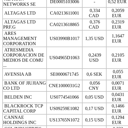
DE0005103006
-
0,52 EUR
NETWORKS SE
0,334
0,2059
ALTAGAS LTD
CA0213611001
CAD
EUR
ALTAGAS LTD
0,376
0,2319
CA0213618865
PRF.G
CAD
EUR
ARES
1,1647
MANAGEMENT
US03990B1017
1,35 USD
EUR
CORPORATION
ATRESMEDIA
CORPORACION DE
0,2439
0,2105
US04965D1063
MEDIOS DE COMU
USD
EUR
...
0,055
AVENSIA AB
SE0000671745
0,6 SEK
EUR
BANK OF JIUJIANG
0,056
0,0071
CNE1000031G2
CO LTD
CNY
EUR
0,0431
BELDEN INC
US0774541066
0,05 USD
EUR
BLACKROCK TCP
0,1466
US09259E1082
0,17 USD
CAPITAL CORP
EUR
CANNAE
0,1294
US13765N1072
0,15 USD
HOLDINGS INC
EUR