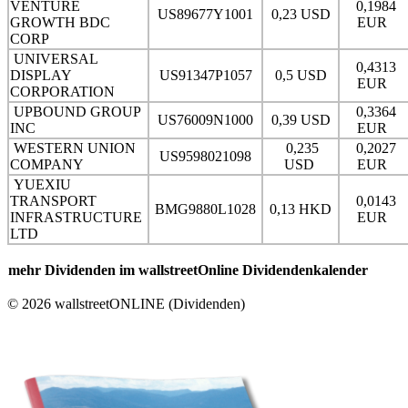
VENTURE
0,1984
US89677Y1001
0,23 USD
GROWTH BDC
EUR
CORP
UNIVERSAL
0,4313
DISPLAY
US91347P1057
0,5 USD
EUR
CORPORATION
UPBOUND GROUP
0,3364
US76009N1000
0,39 USD
INC
EUR
WESTERN UNION
0,235
0,2027
US9598021098
COMPANY
USD
EUR
YUEXIU
TRANSPORT
0,0143
BMG9880L1028
0,13 HKD
INFRASTRUCTURE
EUR
LTD
mehr Dividenden im wallstreetOnline Dividendenkalender
© 2026 wallstreetONLINE (Dividenden)