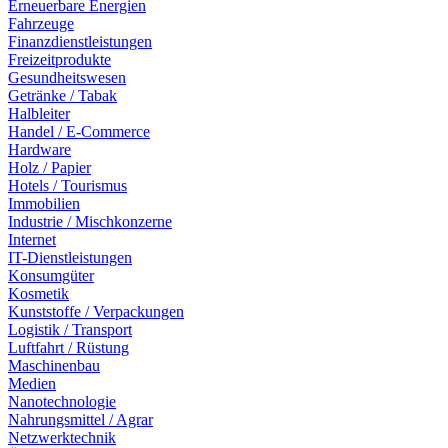
Erneuerbare Energien
Fahrzeuge
Finanzdienstleistungen
Freizeitprodukte
Gesundheitswesen
Getränke / Tabak
Halbleiter
Handel / E-Commerce
Hardware
Holz / Papier
Hotels / Tourismus
Immobilien
Industrie / Mischkonzerne
Internet
IT-Dienstleistungen
Konsumgüter
Kosmetik
Kunststoffe / Verpackungen
Logistik / Transport
Luftfahrt / Rüstung
Maschinenbau
Medien
Nanotechnologie
Nahrungsmittel / Agrar
Netzwerktechnik