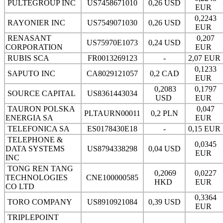
PULTEGROUP INC
US7458671010
0,26 USD
EUR
0,2243
RAYONIER INC
US7549071030
0,26 USD
EUR
RENASANT
0,207
US75970E1073
0,24 USD
CORPORATION
EUR
RUBIS SCA
FR0013269123
-
2,07 EUR
0,1233
SAPUTO INC
CA8029121057
0,2 CAD
EUR
0,2083
0,1797
SOURCE CAPITAL
US8361443034
USD
EUR
TAURON POLSKA
0,047
PLTAURN00011
0,2 PLN
ENERGIA SA
EUR
TELEFONICA SA
ES0178430E18
-
0,15 EUR
TELEPHONE &
0,0345
DATA SYSTEMS
US8794338298
0,04 USD
EUR
INC
TONG REN TANG
0,2069
0,0227
TECHNOLOGIES
CNE100000585
HKD
EUR
CO LTD
0,3364
TORO COMPANY
US8910921084
0,39 USD
EUR
TRIPLEPOINT