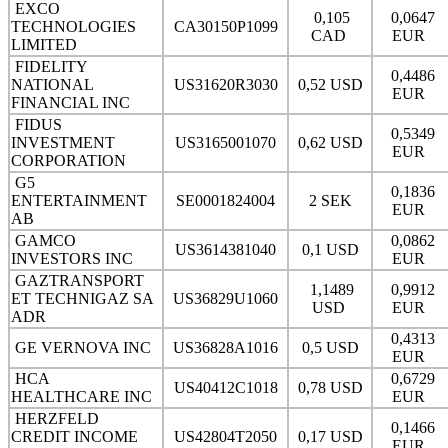
EXCO
0,105
0,0647
TECHNOLOGIES
CA30150P1099
CAD
EUR
LIMITED
FIDELITY
0,4486
NATIONAL
US31620R3030
0,52 USD
EUR
FINANCIAL INC
FIDUS
0,5349
INVESTMENT
US3165001070
0,62 USD
EUR
CORPORATION
G5
0,1836
ENTERTAINMENT
SE0001824004
2 SEK
EUR
AB
GAMCO
0,0862
US3614381040
0,1 USD
INVESTORS INC
EUR
GAZTRANSPORT
1,1489
0,9912
ET TECHNIGAZ SA
US36829U1060
USD
EUR
ADR
0,4313
GE VERNOVA INC
US36828A1016
0,5 USD
EUR
HCA
0,6729
US40412C1018
0,78 USD
HEALTHCARE INC
EUR
HERZFELD
0,1466
CREDIT INCOME
US42804T2050
0,17 USD
EUR