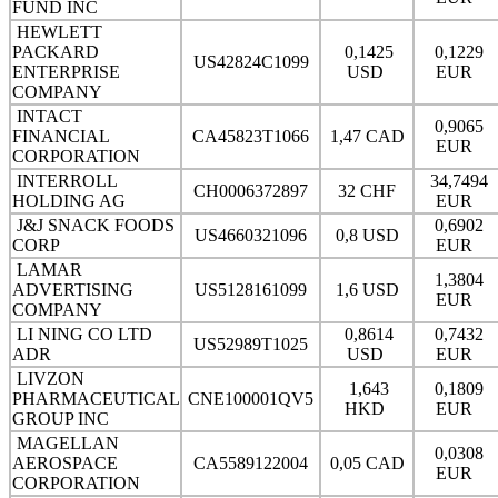
FUND INC
HEWLETT
PACKARD
0,1425
0,1229
US42824C1099
ENTERPRISE
USD
EUR
COMPANY
INTACT
0,9065
FINANCIAL
CA45823T1066
1,47 CAD
EUR
CORPORATION
INTERROLL
34,7494
CH0006372897
32 CHF
HOLDING AG
EUR
J&J SNACK FOODS
0,6902
US4660321096
0,8 USD
CORP
EUR
LAMAR
1,3804
ADVERTISING
US5128161099
1,6 USD
EUR
COMPANY
LI NING CO LTD
0,8614
0,7432
US52989T1025
ADR
USD
EUR
LIVZON
1,643
0,1809
PHARMACEUTICAL
CNE100001QV5
HKD
EUR
GROUP INC
MAGELLAN
0,0308
AEROSPACE
CA5589122004
0,05 CAD
EUR
CORPORATION