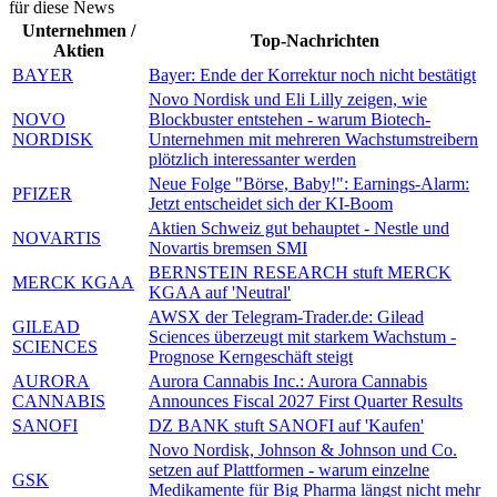
für diese News
Unternehmen /
Top-Nachrichten
Aktien
BAYER
Bayer: Ende der Korrektur noch nicht bestätigt
Novo Nordisk und Eli Lilly zeigen, wie
NOVO
Blockbuster entstehen - warum Biotech-
NORDISK
Unternehmen mit mehreren Wachstumstreibern
plötzlich interessanter werden
Neue Folge "Börse, Baby!": Earnings-Alarm:
PFIZER
Jetzt entscheidet sich der KI-Boom
Aktien Schweiz gut behauptet - Nestle und
NOVARTIS
Novartis bremsen SMI
BERNSTEIN RESEARCH stuft MERCK
MERCK KGAA
KGAA auf 'Neutral'
AWSX der Telegram-Trader.de: Gilead
GILEAD
Sciences überzeugt mit starkem Wachstum -
SCIENCES
Prognose Kerngeschäft steigt
AURORA
Aurora Cannabis Inc.: Aurora Cannabis
CANNABIS
Announces Fiscal 2027 First Quarter Results
SANOFI
DZ BANK stuft SANOFI auf 'Kaufen'
Novo Nordisk, Johnson & Johnson und Co.
setzen auf Plattformen - warum einzelne
GSK
Medikamente für Big Pharma längst nicht mehr