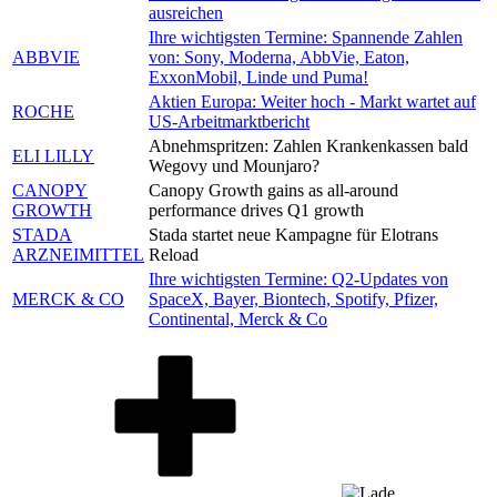
ausreichen
Ihre wichtigsten Termine: Spannende Zahlen
ABBVIE
von: Sony, Moderna, AbbVie, Eaton,
ExxonMobil, Linde und Puma!
Aktien Europa: Weiter hoch - Markt wartet auf
ROCHE
US-Arbeitmarktbericht
Abnehmspritzen: Zahlen Krankenkassen bald
ELI LILLY
Wegovy und Mounjaro?
CANOPY
Canopy Growth gains as all-around
GROWTH
performance drives Q1 growth
STADA
Stada startet neue Kampagne für Elotrans
ARZNEIMITTEL
Reload
Ihre wichtigsten Termine: Q2-Updates von
MERCK & CO
SpaceX, Bayer, Biontech, Spotify, Pfizer,
Continental, Merck & Co