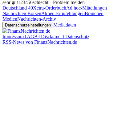
sehr gut
1
2
3
4
5
6
schlecht
Problem melden
Deutschland 40
Xetra-Orderbuch
Ad hoc-Mitteilungen
Nachrichten Börsen
Aktien-Empfehlungen
Branchen
Medien
Nachrichten-Archiv
Mediadaten
Datenschutzeinstellungen
Impressum | AGB | Disclaimer | Datenschutz
RSS-News von FinanzNachrichten.de