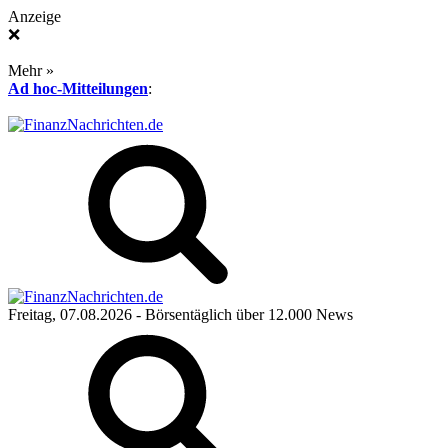
Anzeige
❌
Mehr »
Ad hoc-Mitteilungen
:
Freitag, 07.08.2026
- Börsentäglich über 12.000 News