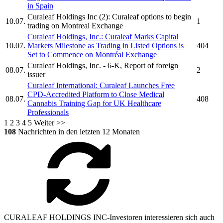
in Spain
Curaleaf Holdings Inc
(2):
Curaleaf
options to begin
10.07.
1
trading on Montreal Exchange
Curaleaf Holdings, Inc.
:
Curaleaf
Marks Capital
10.07.
Markets Milestone as Trading in Listed Options is
404
Set to Commence on Montréal Exchange
Curaleaf Holdings, Inc.
- 6-K, Report of foreign
08.07.
2
issuer
Curaleaf
International:
Curaleaf
Launches Free
CPD-Accredited Platform to Close Medical
08.07.
408
Cannabis Training Gap for UK Healthcare
Professionals
1
2
3
4
5
Weiter >>
108
Nachrichten in den letzten 12 Monaten
CURALEAF HOLDINGS INC-Investoren interessieren sich auch