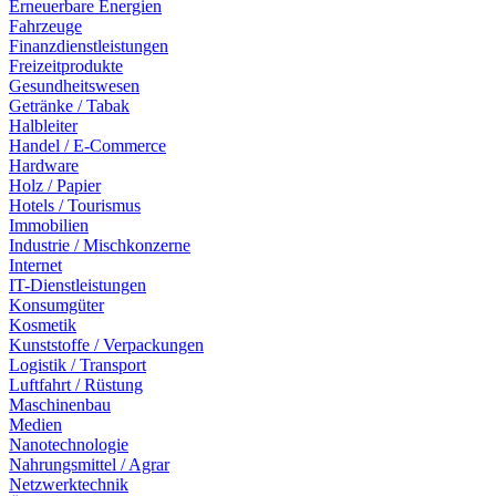
Erneuerbare Energien
Fahrzeuge
Finanzdienstleistungen
Freizeitprodukte
Gesundheitswesen
Getränke / Tabak
Halbleiter
Handel / E-Commerce
Hardware
Holz / Papier
Hotels / Tourismus
Immobilien
Industrie / Mischkonzerne
Internet
IT-Dienstleistungen
Konsumgüter
Kosmetik
Kunststoffe / Verpackungen
Logistik / Transport
Luftfahrt / Rüstung
Maschinenbau
Medien
Nanotechnologie
Nahrungsmittel / Agrar
Netzwerktechnik