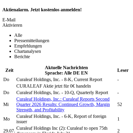
Aktienalarm. Jetzt kostenlos anmelden!
E-Mail
Aktivieren
Alle
Pressemitteilungen
Empfehlungen
Chartanalysen
Berichte
Aktuelle Nachrichten
Zeit
Leser
Sprache:
Alle
DE
EN
Do
Curaleaf Holdings, Inc.
- 8-K, Current Report
-
CURALEAF
Aktie jetzt für 0€ handeln
Do
Curaleaf Holdings, Inc.
- 10-Q, Quarterly Report
-
Curaleaf Holdings, Inc.
:
Curaleaf
Reports Second
Mi
Quarter 2026 Results: Continued Growth, Margin
52
Strength, and Profitability
Curaleaf Holdings, Inc.
- 6-K, Report of foreign
Mo
1
issuer
Curaleaf Holdings Inc
(2):
Curaleaf
to open 75th
29.07.
2