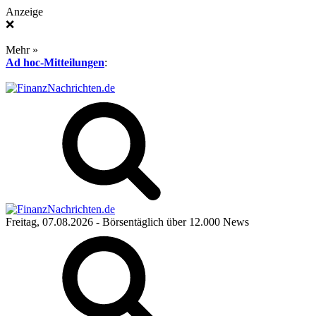
Anzeige
❌
Mehr »
Ad hoc-Mitteilungen
:
Freitag, 07.08.2026
- Börsentäglich über 12.000 News