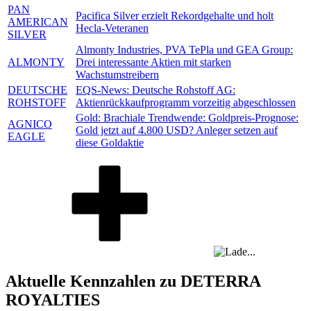
PAN
Pacifica Silver erzielt Rekordgehalte und holt
AMERICAN
Hecla-Veteranen
SILVER
Almonty Industries, PVA TePla und GEA Group:
ALMONTY
Drei interessante Aktien mit starken
Wachstumstreibern
DEUTSCHE
EQS-News: Deutsche Rohstoff AG:
ROHSTOFF
Aktienrückkaufprogramm vorzeitig abgeschlossen
Gold: Brachiale Trendwende: Goldpreis-Prognose:
AGNICO
Gold jetzt auf 4.800 USD? Anleger setzen auf
EAGLE
diese Goldaktie
Aktuelle Kennzahlen zu DETERRA
ROYALTIES