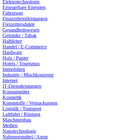
Elektrotechnologie
Erneuerbare Energien
Fahrzeuge
Finanzdienstleistungen
Freizeitprodukte
Gesundheitswesen
Getränke / Tabak
Halbleiter
Handel / E-Commerce
Hardware
Holz / Papier
Hotels / Tourismus
Immobilien
Industrie / Mischkonzerne
Internet
IT-Dienstleistungen
Konsumgüter
Kosmetik
Kunststoffe / Verpackungen
Logistik / Transport
Luftfahrt / Rüstung
Maschinenbau
Medien
Nanotechnologie
Nahrungsmittel / Agrar