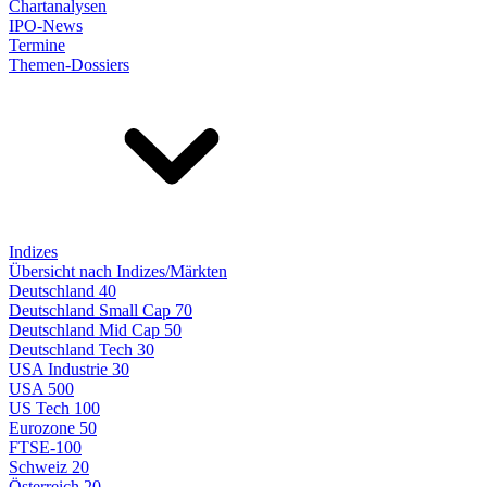
Chartanalysen
IPO-News
Termine
Themen-Dossiers
Indizes
Übersicht nach Indizes/Märkten
Deutschland 40
Deutschland Small Cap 70
Deutschland Mid Cap 50
Deutschland Tech 30
USA Industrie 30
USA 500
US Tech 100
Eurozone 50
FTSE-100
Schweiz 20
Österreich 20