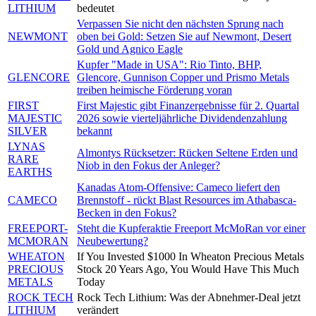
LITHIUM
bedeutet
Verpassen Sie nicht den nächsten Sprung nach
NEWMONT
oben bei Gold: Setzen Sie auf Newmont, Desert
Gold und Agnico Eagle
Kupfer "Made in USA": Rio Tinto, BHP,
GLENCORE
Glencore, Gunnison Copper und Prismo Metals
treiben heimische Förderung voran
FIRST
First Majestic gibt Finanzergebnisse für 2. Quartal
MAJESTIC
2026 sowie vierteljährliche Dividendenzahlung
SILVER
bekannt
LYNAS
Almontys Rücksetzer: Rücken Seltene Erden und
RARE
Niob in den Fokus der Anleger?
EARTHS
Kanadas Atom-Offensive: Cameco liefert den
CAMECO
Brennstoff - rückt Blast Resources im Athabasca-
Becken in den Fokus?
FREEPORT-
Steht die Kupferaktie Freeport McMoRan vor einer
MCMORAN
Neubewertung?
WHEATON
If You Invested $1000 In Wheaton Precious Metals
PRECIOUS
Stock 20 Years Ago, You Would Have This Much
METALS
Today
ROCK TECH
Rock Tech Lithium: Was der Abnehmer-Deal jetzt
LITHIUM
verändert