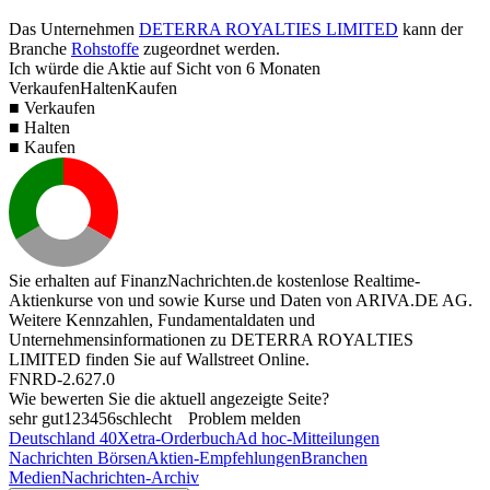
Das Unternehmen
DETERRA ROYALTIES LIMITED
kann der
Branche
Rohstoffe
zugeordnet werden.
Ich würde die Aktie auf Sicht von 6 Monaten
Verkaufen
Halten
Kaufen
■ Verkaufen
■ Halten
■ Kaufen
Sie erhalten auf FinanzNachrichten.de kostenlose Realtime-
Aktienkurse von
und
sowie Kurse und Daten von
ARIVA.DE AG
.
Weitere Kennzahlen, Fundamentaldaten und
Unternehmensinformationen zu DETERRA ROYALTIES
LIMITED finden Sie auf
Wallstreet Online
.
FNRD-2.627.0
Wie bewerten Sie die aktuell angezeigte Seite?
sehr gut
1
2
3
4
5
6
schlecht
Problem melden
Deutschland 40
Xetra-Orderbuch
Ad hoc-Mitteilungen
Nachrichten Börsen
Aktien-Empfehlungen
Branchen
Medien
Nachrichten-Archiv