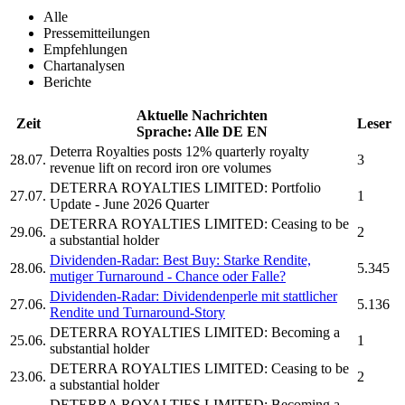
Alle
Pressemitteilungen
Empfehlungen
Chartanalysen
Berichte
Aktuelle Nachrichten
Zeit
Leser
Sprache:
Alle
DE
EN
Deterra Royalties
posts 12% quarterly royalty
28.07.
3
revenue lift on record iron ore volumes
DETERRA ROYALTIES LIMITED:
Portfolio
27.07.
1
Update - June 2026 Quarter
DETERRA ROYALTIES LIMITED:
Ceasing to be
29.06.
2
a substantial holder
Dividenden-Radar: Best Buy: Starke Rendite,
28.06.
5.345
mutiger Turnaround - Chance oder Falle?
Dividenden-Radar: Dividendenperle mit stattlicher
27.06.
5.136
Rendite und Turnaround-Story
DETERRA ROYALTIES LIMITED:
Becoming a
25.06.
1
substantial holder
DETERRA ROYALTIES LIMITED:
Ceasing to be
23.06.
2
a substantial holder
DETERRA ROYALTIES LIMITED:
Becoming a