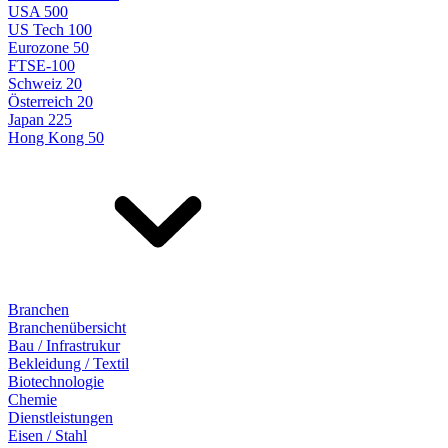
USA 500
US Tech 100
Eurozone 50
FTSE-100
Schweiz 20
Österreich 20
Japan 225
Hong Kong 50
Branchen
Branchenübersicht
Bau / Infrastrukur
Bekleidung / Textil
Biotechnologie
Chemie
Dienstleistungen
Eisen / Stahl