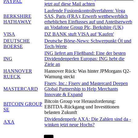
PAYPAL
jetzt auf diese Mail achten
Laufende Fusionskontrollverfahren: Vega
BERKSHIRE
SAS, Paris (FRA); Erwerb wettbewerblich
HATHAWAY
erheblichen Einflusses auf und Anteilserwerb
an Vodafone Group Plc, Berkshire (UK)
VISA
DZ BANK stuft VISA auf 'Kaufen'
DEUTSCHE
Deutsche Börse-News: Schwerpunkt Öl und
BOERSE
Tech-Werte
ING liefert am Fließband: Eine der besten
ING
Dividendenperlen Europas: ING hebt die
Ziele an
HANNOVER
Hannover Rück: Was hinter JPMorgans Q2-
RUECK
Warnung steckt
Fiserv, Inc.: Fiserv and Mastercard Deepen
MASTERCARD
Global Partnership to Help Merchants
Innovate & Expand
Bitcoin Group vor Herausforderung:
BITCOIN GROUP
EBITDA-Rückgang und Investitionen
SE
belasten Zukunft
Dividendenperle AXA: Die Zahlen sind da -
AXA
winken jetzt neue Hochs?