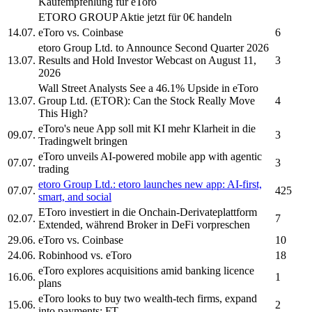
Kaufempfehlung für
eToro
ETORO GROUP
Aktie jetzt für 0€ handeln
14.07.
eToro
vs. Coinbase
6
etoro Group Ltd.
to Announce Second Quarter 2026
13.07.
Results and Hold Investor Webcast on August 11,
3
2026
Wall Street Analysts See a 46.1% Upside in
eToro
13.07.
Group Ltd.
(ETOR): Can the Stock Really Move
4
This High?
eToro's
neue App soll mit KI mehr Klarheit in die
09.07.
3
Tradingwelt bringen
eToro
unveils AI-powered mobile app with agentic
07.07.
3
trading
etoro Group Ltd.
:
etoro
launches new app: AI-first,
07.07.
425
smart, and social
EToro
investiert in die Onchain-Derivateplattform
02.07.
7
Extended, während Broker in DeFi vorpreschen
29.06.
eToro
vs. Coinbase
10
24.06.
Robinhood vs.
eToro
18
eToro
explores acquisitions amid banking licence
16.06.
1
plans
eToro
looks to buy two wealth-tech firms, expand
15.06.
2
into payments: FT