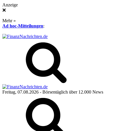
Anzeige
❌
Mehr »
Ad hoc-Mitteilungen
:
Freitag, 07.08.2026
- Börsentäglich über 12.000 News