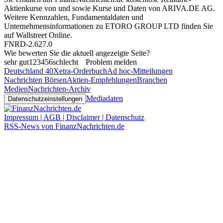
Aktienkurse von
und
sowie Kurse und Daten von
ARIVA.DE AG
.
Weitere Kennzahlen, Fundamentaldaten und
Unternehmensinformationen zu ETORO GROUP LTD finden Sie
auf
Wallstreet Online
.
FNRD-2.627.0
Wie bewerten Sie die aktuell angezeigte Seite?
sehr gut
1
2
3
4
5
6
schlecht
Problem melden
Deutschland 40
Xetra-Orderbuch
Ad hoc-Mitteilungen
Nachrichten Börsen
Aktien-Empfehlungen
Branchen
Medien
Nachrichten-Archiv
Mediadaten
Datenschutzeinstellungen
Impressum | AGB | Disclaimer | Datenschutz
RSS-News von FinanzNachrichten.de