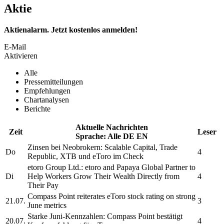
Aktie
Aktienalarm. Jetzt kostenlos anmelden!
E-Mail
Aktivieren
Alle
Pressemitteilungen
Empfehlungen
Chartanalysen
Berichte
Aktuelle Nachrichten
Zeit
Leser
Sprache:
Alle
DE
EN
Zinsen bei Neobrokern: Scalable Capital, Trade
Do
4
Republic, XTB und
eToro
im Check
etoro Group Ltd.
:
etoro
and Papaya Global Partner to
Di
Help Workers Grow Their Wealth Directly from
4
Their Pay
Compass Point reiterates
eToro
stock rating on strong
21.07.
3
June metrics
Starke Juni-Kennzahlen: Compass Point bestätigt
20.07.
4