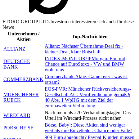
ETORO GROUP LTD-Investoren interessieren sich auch für diese
News
Unternehmen /
Top-Nachrichten
Aktien
Allianz: Nächster Übernahme-Deal fix -
ALLIANZ
kleiner Deal, klare Botschaft
INDEX-MONITOR/JPMorgan: Eon mit
DEUTSCHE
Chance auf EuroStoxx - VW und BMW
BANK
wohl raus
Commerzbank-Aktie: Game over - was ist
COMMERZBANK
ratsam?
EQS-PVR: Münchener Rückversicherungs-
MUENCHENER
Gesellschaft AG: Veröffentlichung gemäß §
RUECK
40 Abs. 1 WpHG mit dem Ziel der
europaweiten Verbreitung
Nach mehr als 270 Verhandlungstagen: Das
WIRECARD
Urteil im Wirecard-Prozess rückt näher
Börse, Baby!: Diese Aktien sind weniger
PORSCHE SE
wert als ihre Einzelteile - Chance oder Falle?
909 Euro abgebucht? Paypal-Kunden müssen