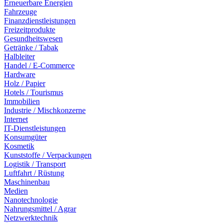
Erneuerbare Energien
Fahrzeuge
Finanzdienstleistungen
Freizeitprodukte
Gesundheitswesen
Getränke / Tabak
Halbleiter
Handel / E-Commerce
Hardware
Holz / Papier
Hotels / Tourismus
Immobilien
Industrie / Mischkonzerne
Internet
IT-Dienstleistungen
Konsumgüter
Kosmetik
Kunststoffe / Verpackungen
Logistik / Transport
Luftfahrt / Rüstung
Maschinenbau
Medien
Nanotechnologie
Nahrungsmittel / Agrar
Netzwerktechnik