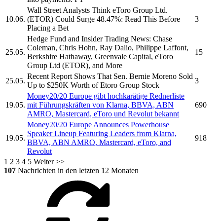
Wall Street Analysts Think
eToro Group Ltd.
10.06.
(ETOR) Could Surge 48.47%: Read This Before
3
Placing a Bet
Hedge Fund and Insider Trading News: Chase
Coleman, Chris Hohn, Ray Dalio, Philippe Laffont,
25.05.
15
Berkshire Hathaway, Greenvale Capital,
eToro
Group Ltd
(ETOR), and More
Recent Report Shows That Sen. Bernie Moreno Sold
25.05.
3
Up to $250K Worth of
Etoro Group
Stock
Money20/20 Europe gibt hochkarätige Rednerliste
19.05.
mit Führungskräften von Klarna, BBVA, ABN
690
AMRO, Mastercard,
eToro
und Revolut bekannt
Money20/20 Europe Announces Powerhouse
Speaker Lineup Featuring Leaders from Klarna,
19.05.
918
BBVA, ABN AMRO, Mastercard,
eToro,
and
Revolut
1
2
3
4
5
Weiter >>
107
Nachrichten in den letzten 12 Monaten