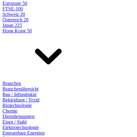
Eurozone 50
FTSE-100
Schweiz 20
Österreich 20
Japan 225
Hong Kong 50
Branchen
Branchenübersicht
Bau / Infrastrukur
Bekleidung / Textil
Biotechnologie
Chemie
Dienstleistungen
Eisen / Stahl
Elektrotechnologie
Erneuerbare Energien