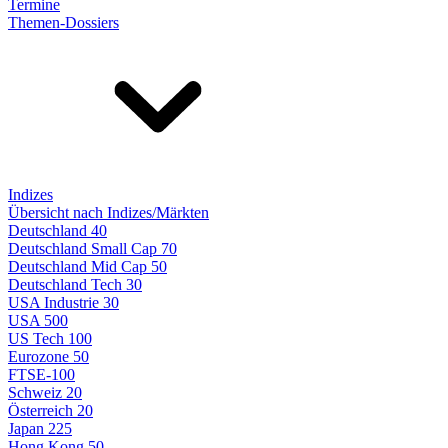
Termine
Themen-Dossiers
Indizes
Übersicht nach Indizes/Märkten
Deutschland 40
Deutschland Small Cap 70
Deutschland Mid Cap 50
Deutschland Tech 30
USA Industrie 30
USA 500
US Tech 100
Eurozone 50
FTSE-100
Schweiz 20
Österreich 20
Japan 225
Hong Kong 50