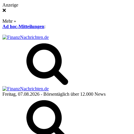
Anzeige
❌
Mehr »
Ad hoc-Mitteilungen
:
Freitag, 07.08.2026
- Börsentäglich über 12.000 News