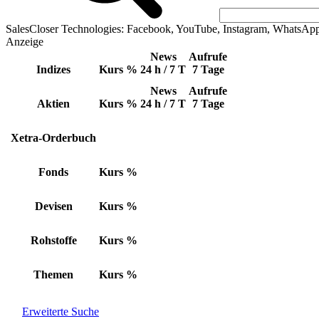
SalesCloser Technologies: Facebook, YouTube, Instagram, WhatsAp
Anzeige
News
Aufrufe
Indizes
Kurs
%
24 h / 7 T
7 Tage
News
Aufrufe
Aktien
Kurs
%
24 h / 7 T
7 Tage
Xetra-Orderbuch
Fonds
Kurs
%
Devisen
Kurs
%
Rohstoffe
Kurs
%
Themen
Kurs
%
Erweiterte Suche