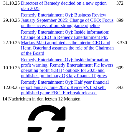
31.10.25
Directors of Remedy decided on a new option
372
plan 2025
Remedy Entertainment Oyj:
Business Review
29.10.25
January-September 2025: Change of CEO: Focus
899
on the success of our strong game pipeline
Remedy Entertainment Oyj:
Inside information:
Change of CEO in
Remedy Entertainment Plc,
22.10.25
Markus Mäki appointed as the interim CEO and
3.330
Henri Österlund assumes the role of the Chairman
of the Board
Remedy Entertainment Oyj:
Inside information,
profit warning:
Remedy Entertainment Plc
lowers
10.10.25
609
operating profit (EBIT) outlook for 2025 and
publishes preliminary Q3 key financial figures
Remedy Entertainment Oyj:
Half year financial
12.08.25
report January-June 2025: Remedy's first self-
393
published game FBC: Firebreak released
14
Nachrichten in den letzten 12 Monaten