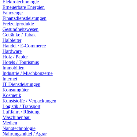
Elektrotechnologie
Erneuerbare Energien
Fahrzeuge
Finanzdienstleistungen
Freizeitprodukte
Gesundheitswesen
Getränke / Tabak
Halbleiter
Handel / E-Commerce
Hardware
Holz / Papier
Hotels / Tourismus
Immobilien
Industrie / Mischkonzerne
Internet
IT-Dienstleistungen
Konsumgüter
Kosmetik
Kunststoffe / Verpackungen
Logistik / Transport
Luftfahrt / Rüstung
Maschinenbau
Medien
Nanotechnologie
Nahrungsmittel / Agrar