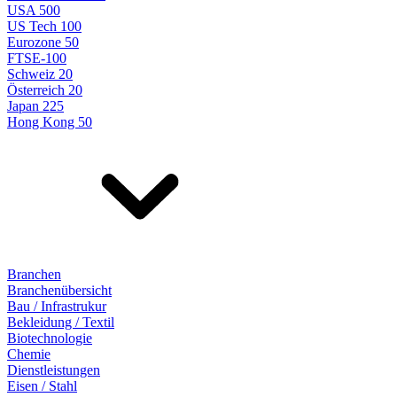
USA 500
US Tech 100
Eurozone 50
FTSE-100
Schweiz 20
Österreich 20
Japan 225
Hong Kong 50
Branchen
Branchenübersicht
Bau / Infrastrukur
Bekleidung / Textil
Biotechnologie
Chemie
Dienstleistungen
Eisen / Stahl