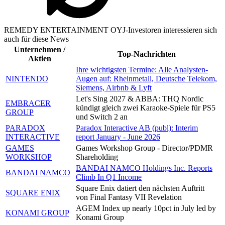
REMEDY ENTERTAINMENT OYJ-Investoren interessieren sich
auch für diese News
Unternehmen /
Top-Nachrichten
Aktien
Ihre wichtigsten Termine: Alle Analysten-
NINTENDO
Augen auf: Rheinmetall, Deutsche Telekom,
Siemens, Airbnb & Lyft
Let's Sing 2027 & ABBA: THQ Nordic
EMBRACER
kündigt gleich zwei Karaoke-Spiele für PS5
GROUP
und Switch 2 an
PARADOX
Paradox Interactive AB (publ): Interim
INTERACTIVE
report January - June 2026
GAMES
Games Workshop Group - Director/PDMR
WORKSHOP
Shareholding
BANDAI NAMCO Holdings Inc. Reports
BANDAI NAMCO
Climb In Q1 Income
Square Enix datiert den nächsten Auftritt
SQUARE ENIX
von Final Fantasy VII Revelation
AGEM Index up nearly 10pct in July led by
KONAMI GROUP
Konami Group