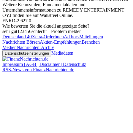
Weitere Kennzahlen, Fundamentaldaten und
Unternehmensinformationen zu REMEDY ENTERTAINMENT
OYJ finden Sie auf
Wallstreet Online
.
FNRD-2.627.0
Wie bewerten Sie die aktuell angezeigte Seite?
sehr gut
1
2
3
4
5
6
schlecht
Problem melden
Deutschland 40
Xetra-Orderbuch
Ad hoc-Mitteilungen
Nachrichten Börsen
Aktien-Empfehlungen
Branchen
Medien
Nachrichten-Archiv
Mediadaten
Datenschutzeinstellungen
Impressum | AGB | Disclaimer | Datenschutz
RSS-News von FinanzNachrichten.de