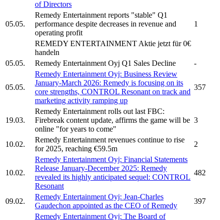
of Directors
Remedy Entertainment
reports "stable" Q1
05.05.
performance despite decreases in revenue and
1
operating profit
REMEDY ENTERTAINMENT
Aktie jetzt für 0€
handeln
05.05.
Remedy Entertainment Oyj
Q1 Sales Decline
-
Remedy Entertainment Oyj:
Business Review
January-March 2026: Remedy is focusing on its
05.05.
357
core strengths, CONTROL Resonant on track and
marketing activity ramping up
Remedy Entertainment
rolls out last FBC:
19.03.
Firebreak content update, affirms the game will be
3
online "for years to come"
Remedy Entertainment
revenues continue to rise
10.02.
2
for 2025, reaching €59.5m
Remedy Entertainment Oyj:
Financial Statements
Release January-December 2025: Remedy
10.02.
482
revealed its highly anticipated sequel: CONTROL
Resonant
Remedy Entertainment Oyj:
Jean-Charles
09.02.
397
Gaudechon appointed as the CEO of Remedy
Remedy Entertainment Oyj:
The Board of