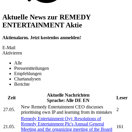
Aktuelle News zur REMEDY
ENTERTAINMENT Aktie
Aktienalarm. Jetzt kostenlos anmelden!
E-Mail
Aktivieren
Alle
Pressemitteilungen
Empfehlungen
Chartanalysen
Berichte
Aktuelle Nachrichten
Zeit
Leser
Sprache:
Alle
DE
EN
New
Remedy Entertainment
CEO discusses
27.05.
2
prioritising own IP and learning from its mistakes
Remedy Entertainment Oyj:
Resolutions of
Remedy Entertainment Plc's
Annual General
21.05.
161
Meeting and the organizing meeting of the Board