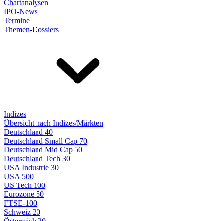
Chartanalysen
IPO-News
Termine
Themen-Dossiers
Indizes
Übersicht nach Indizes/Märkten
Deutschland 40
Deutschland Small Cap 70
Deutschland Mid Cap 50
Deutschland Tech 30
USA Industrie 30
USA 500
US Tech 100
Eurozone 50
FTSE-100
Schweiz 20
Österreich 20