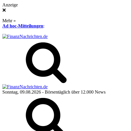
Anzeige
❌
Mehr »
Ad hoc-Mitteilungen
:
Sonntag, 09.08.2026
- Börsentäglich über 12.000 News