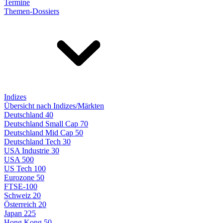
Termine
Themen-Dossiers
Indizes
Übersicht nach Indizes/Märkten
Deutschland 40
Deutschland Small Cap 70
Deutschland Mid Cap 50
Deutschland Tech 30
USA Industrie 30
USA 500
US Tech 100
Eurozone 50
FTSE-100
Schweiz 20
Österreich 20
Japan 225
Hong Kong 50