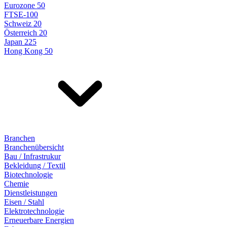
Eurozone 50
FTSE-100
Schweiz 20
Österreich 20
Japan 225
Hong Kong 50
Branchen
Branchenübersicht
Bau / Infrastrukur
Bekleidung / Textil
Biotechnologie
Chemie
Dienstleistungen
Eisen / Stahl
Elektrotechnologie
Erneuerbare Energien