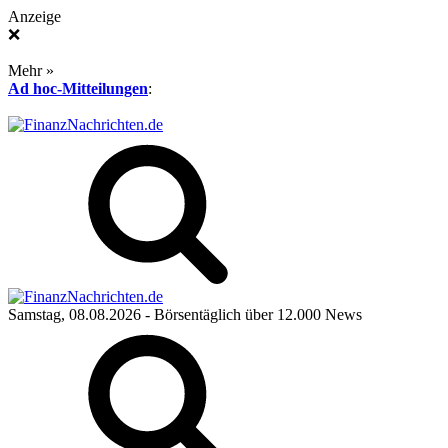
Anzeige
❌
Mehr »
Ad hoc-Mitteilungen
:
Samstag, 08.08.2026
- Börsentäglich über 12.000 News