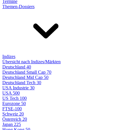
Termine
Themen-Dossiers
Indizes
Übersicht nach Indizes/Märkten
Deutschland 40
Deutschland Small Cap 70
Deutschland Mid Cap 50
Deutschland Tech 30
USA Industrie 30
USA 500
US Tech 100
Eurozone 50
FTSE-100
Schweiz 20
Österreich 20
Japan 225
Hong Kong 50