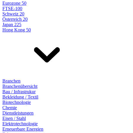
Eurozone 50
FTSE-100
Schweiz 20
Österreich 20
Japan 225
Hong Kong 50
Branchen
Branchenübersicht
Bau / Infrastrukur
Bekleidung / Textil
Biotechnologie
Chemie
Dienstleistungen
Eisen / Stahl
Elektrotechnologie
Erneuerbare Energien