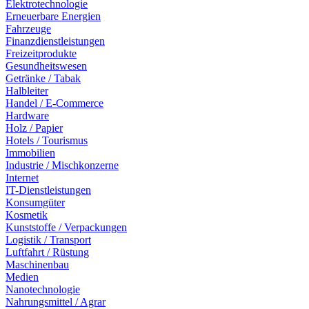
Elektrotechnologie
Erneuerbare Energien
Fahrzeuge
Finanzdienstleistungen
Freizeitprodukte
Gesundheitswesen
Getränke / Tabak
Halbleiter
Handel / E-Commerce
Hardware
Holz / Papier
Hotels / Tourismus
Immobilien
Industrie / Mischkonzerne
Internet
IT-Dienstleistungen
Konsumgüter
Kosmetik
Kunststoffe / Verpackungen
Logistik / Transport
Luftfahrt / Rüstung
Maschinenbau
Medien
Nanotechnologie
Nahrungsmittel / Agrar