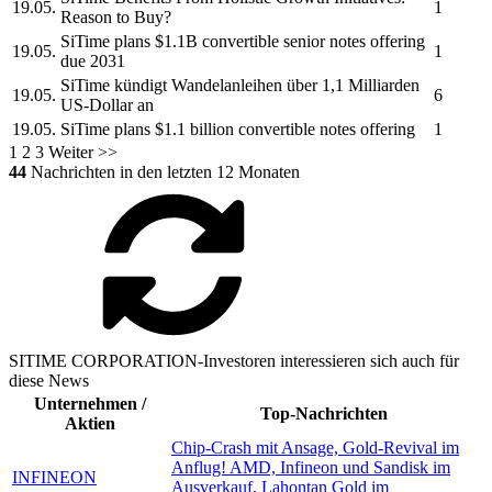
19.05.
1
Reason to Buy?
SiTime
plans $1.1B convertible senior notes offering
19.05.
1
due 2031
SiTime
kündigt Wandelanleihen über 1,1 Milliarden
19.05.
6
US-Dollar an
19.05.
SiTime
plans $1.1 billion convertible notes offering
1
1
2
3
Weiter >>
44
Nachrichten in den letzten 12 Monaten
SITIME CORPORATION-Investoren interessieren sich auch für
diese News
Unternehmen /
Top-Nachrichten
Aktien
Chip-Crash mit Ansage, Gold-Revival im
Anflug! AMD, Infineon und Sandisk im
INFINEON
Ausverkauf, Lahontan Gold im