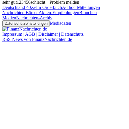
sehr gut
1
2
3
4
5
6
schlecht
Problem melden
Deutschland 40
Xetra-Orderbuch
Ad hoc-Mitteilungen
Nachrichten Börsen
Aktien-Empfehlungen
Branchen
Medien
Nachrichten-Archiv
Mediadaten
Datenschutzeinstellungen
Impressum | AGB | Disclaimer | Datenschutz
RSS-News von FinanzNachrichten.de