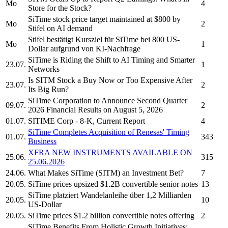
Mo
4
Store for the Stock?
SiTime
stock price target maintained at $800 by
Mo
2
Stifel on AI demand
Stifel bestätigt Kursziel für
SiTime
bei 800 US-
Mo
1
Dollar aufgrund von KI-Nachfrage
SiTime
is Riding the Shift to AI Timing and Smarter
23.07.
1
Networks
Is
SITM
Stock a Buy Now or Too Expensive After
23.07.
2
Its Big Run?
SiTime Corporation
to Announce Second Quarter
09.07.
2
2026 Financial Results on August 5, 2026
01.07.
SITIME Corp
- 8-K, Current Report
4
SiTime
Completes Acquisition of Renesas' Timing
01.07.
343
Business
XFRA NEW INSTRUMENTS AVAILABLE ON
25.06.
315
25.06.2026
24.06.
What Makes
SiTime
(SITM) an Investment Bet?
7
20.05.
SiTime
prices upsized $1.2B convertible senior notes
13
SiTime
platziert Wandelanleihe über 1,2 Milliarden
20.05.
10
US-Dollar
20.05.
SiTime
prices $1.2 billion convertible notes offering
2
SiTime
Benefits From Holistic Growth Initiatives: