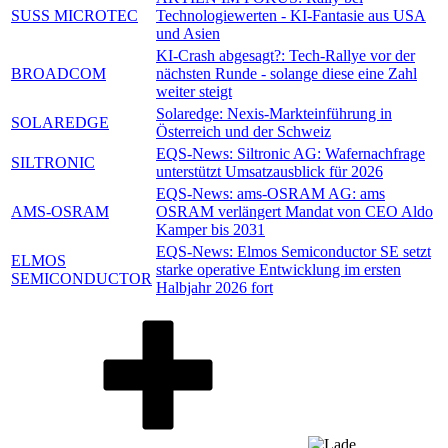
SUSS MICROTEC
Technologiewerten - KI-Fantasie aus USA
und Asien
KI-Crash abgesagt?: Tech-Rallye vor der
BROADCOM
nächsten Runde - solange diese eine Zahl
weiter steigt
Solaredge: Nexis-Markteinführung in
SOLAREDGE
Österreich und der Schweiz
EQS-News: Siltronic AG: Wafernachfrage
SILTRONIC
unterstützt Umsatzausblick für 2026
EQS-News: ams-OSRAM AG: ams
AMS-OSRAM
OSRAM verlängert Mandat von CEO Aldo
Kamper bis 2031
EQS-News: Elmos Semiconductor SE setzt
ELMOS
starke operative Entwicklung im ersten
SEMICONDUCTOR
Halbjahr 2026 fort