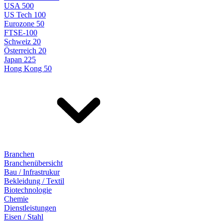
USA 500
US Tech 100
Eurozone 50
FTSE-100
Schweiz 20
Österreich 20
Japan 225
Hong Kong 50
Branchen
Branchenübersicht
Bau / Infrastrukur
Bekleidung / Textil
Biotechnologie
Chemie
Dienstleistungen
Eisen / Stahl