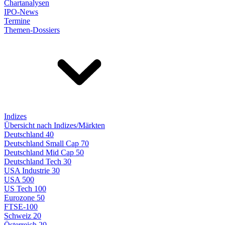
Chartanalysen
IPO-News
Termine
Themen-Dossiers
Indizes
Übersicht nach Indizes/Märkten
Deutschland 40
Deutschland Small Cap 70
Deutschland Mid Cap 50
Deutschland Tech 30
USA Industrie 30
USA 500
US Tech 100
Eurozone 50
FTSE-100
Schweiz 20
Österreich 20