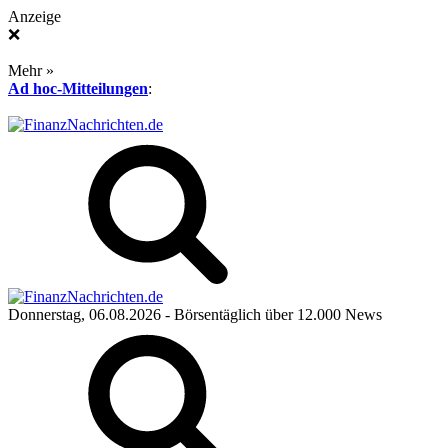
Anzeige
❌
Mehr »
Ad hoc-Mitteilungen
:
Donnerstag, 06.08.2026
- Börsentäglich über 12.000 News