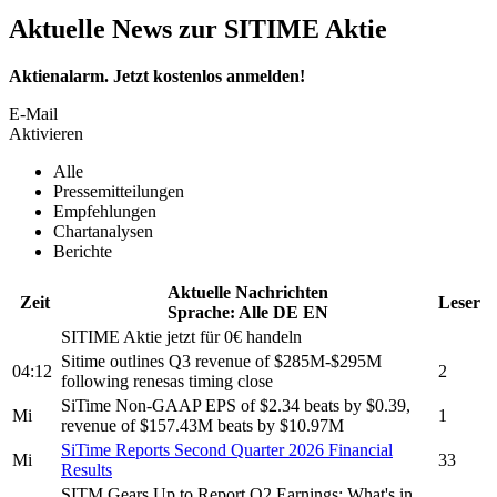
Aktuelle News zur SITIME Aktie
Aktienalarm. Jetzt kostenlos anmelden!
E-Mail
Aktivieren
Alle
Pressemitteilungen
Empfehlungen
Chartanalysen
Berichte
Aktuelle Nachrichten
Zeit
Leser
Sprache:
Alle
DE
EN
SITIME
Aktie jetzt für 0€ handeln
Sitime
outlines Q3 revenue of $285M-$295M
04:12
2
following renesas timing close
SiTime
Non-GAAP EPS of $2.34 beats by $0.39,
Mi
1
revenue of $157.43M beats by $10.97M
SiTime
Reports Second Quarter 2026 Financial
Mi
33
Results
SITM
Gears Up to Report Q2 Earnings: What's in