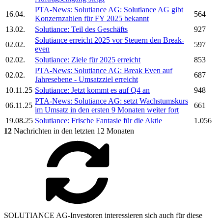
PTA-News:
Solutiance AG:
Solutiance AG
gibt
16.04.
564
Konzernzahlen für FY 2025 bekannt
13.02.
Solutiance:
Teil des Geschäfts
927
Solutiance
erreicht 2025 vor Steuern den Break-
02.02.
597
even
02.02.
Solutiance:
Ziele für 2025 erreicht
853
PTA-News:
Solutiance AG:
Break Even auf
02.02.
687
Jahresebene - Umsatzziel erreicht
10.11.25
Solutiance:
Jetzt kommt es auf Q4 an
948
PTA-News:
Solutiance AG:
setzt Wachstumskurs
06.11.25
661
im Umsatz in den ersten 9 Monaten weiter fort
19.08.25
Solutiance:
Frische Fantasie für die Aktie
1.056
12
Nachrichten in den letzten 12 Monaten
SOLUTIANCE AG-Investoren interessieren sich auch für diese