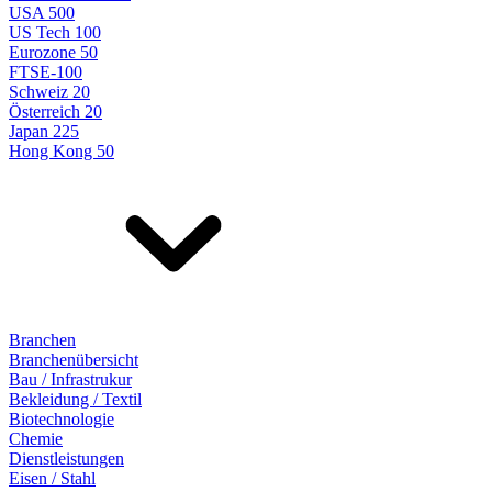
USA 500
US Tech 100
Eurozone 50
FTSE-100
Schweiz 20
Österreich 20
Japan 225
Hong Kong 50
Branchen
Branchenübersicht
Bau / Infrastrukur
Bekleidung / Textil
Biotechnologie
Chemie
Dienstleistungen
Eisen / Stahl