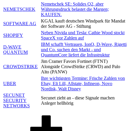
Nemetschek SE: Solides Q2, aber
NEMETSCHEK
Währungsdruck belastet die Margen;
KAUFEN.
KGAL kauft deutschen Windpark für Mandat
SOFTWARE AG
der Software AG - Stiftung
Neben Nivida und Tesla: Cathie Wood stockt
SHOPIFY
SpaceX vor Zahlen auf
IBM schafft Vertrauen, IonQ, D-Wave, Rigetti
D-WAVE
und Co. suchen den Markt - und
QUANTUM
QuantumCore liefert die Infrastruktur
Jim Cramer Favors Fortinet (FTNT)
CROWDSTRIKE
Alongside CrowdStrike (CRWD) and Palo
Alto (PANW)
Ihre wichtigsten Termine: Frische Zahlen von
UBER
Ebay, Eli Lill, Allstate, Infineon, Novo
Nordisk, Walt Disney
SECUNET
Secunet zieht an - diese Signale machen
SECURITY
Anleger hellhörig
NETWORKS