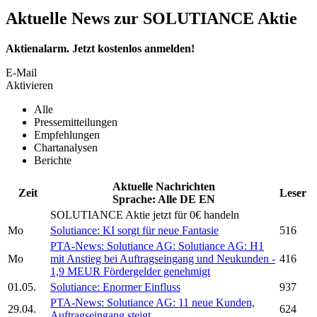
Aktuelle News zur SOLUTIANCE Aktie
Aktienalarm. Jetzt kostenlos anmelden!
E-Mail
Aktivieren
Alle
Pressemitteilungen
Empfehlungen
Chartanalysen
Berichte
Aktuelle Nachrichten
Zeit
Leser
Sprache:
Alle
DE
EN
SOLUTIANCE
Aktie jetzt für 0€ handeln
Mo
Solutiance:
KI sorgt für neue Fantasie
516
PTA-News:
Solutiance AG:
Solutiance AG:
H1
Mo
mit Anstieg bei Auftragseingang und Neukunden -
416
1,9 MEUR Fördergelder genehmigt
01.05.
Solutiance:
Enormer Einfluss
937
PTA-News:
Solutiance AG:
11 neue Kunden,
29.04.
624
Auftragseingang steigt