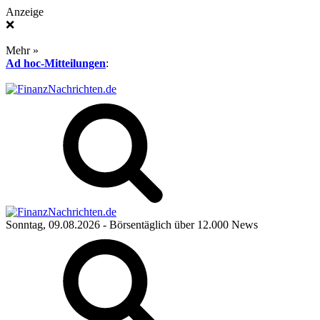
Anzeige
❌
Mehr »
Ad hoc-Mitteilungen
:
Sonntag, 09.08.2026
- Börsentäglich über 12.000 News