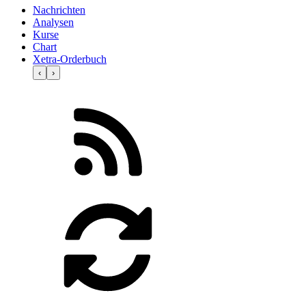
Nachrichten
Analysen
Kurse
Chart
Xetra-Orderbuch
‹
›