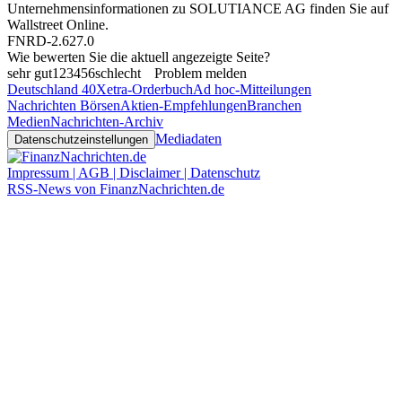
Unternehmensinformationen zu SOLUTIANCE AG finden Sie auf
Wallstreet Online
.
FNRD-2.627.0
Wie bewerten Sie die aktuell angezeigte Seite?
sehr gut
1
2
3
4
5
6
schlecht
Problem melden
Deutschland 40
Xetra-Orderbuch
Ad hoc-Mitteilungen
Nachrichten Börsen
Aktien-Empfehlungen
Branchen
Medien
Nachrichten-Archiv
Mediadaten
Datenschutzeinstellungen
Impressum | AGB | Disclaimer | Datenschutz
RSS-News von FinanzNachrichten.de