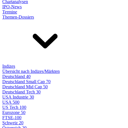
Chartanalysen
IPO-News
Termine
Themen-Dossiers
Indizes
Übersicht nach Indizes/Märkten
Deutschland 40
Deutschland Small Cap 70
Deutschland Mid Cap 50
Deutschland Tech 30
USA Industrie 30
USA 500
US Tech 100
Eurozone 50
FTSE-100
Schweiz 20
Österreich 20