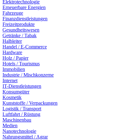
Elektrotechnologie
Erneuerbare Energien
Fahrzeuge
Finanzdienstleistungen
Freizeitprodukte
Gesundheitswesen
Getränke / Tabak
Halbleiter
Handel / E-Commerce
Hardware
Holz / Papier
Hotels / Tourismus
Immobilien
Industrie / Mischkonzerne
Internet
IT-Dienstleistungen
Konsumgüter
Kosmetik
Kunststoffe / Verpackungen
Logistik / Transport
Luftfahrt / Rüstung
Maschinenbau
Medien
Nanotechnologie
Nahrungsmittel / Agrar