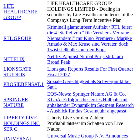
LIFE HEALTHCARE GROUP
LIFE
HOLDINGS LIMITED - Dealing in
HEALTHCARE
securities by Life Healthcare in terms of the
GROUP
Companys Long-Term Incentive Plan
Kriminell glamouröser Auftakt / RTL feiert
die 4. Staffel von "Die Verräter - Vertraue
RTL GROUP
Niemandem!" mit Kino-Premiere / Marijke
Amado & Max Kruse sind Verräter, doch
Twist stellt alles auf den Kopf
Netflix-Alpinist Nirmal Purja stirbt am
NETFLIX
Broad Peak
LIONSGATE
Lionsgate Reports Results For First Quarter
STUDIOS
Fiscal 2027
Soziale Gerechtigkeit als Schwerpunkt bei
PROSIEBENSAT.1
Sat.1
EQS-News: Springer Nature AG & Co.
SPRINGER
KGaA: Erfolgreiches erstes Halbjahr mit
NATURE
anhaltender Dynamik im Segment Research
- Ausblick für das Gesamtjahr angepasst
LIBERTY LIVE
Liberty Live vor den Zahlen:
HOLDINGS INC
Profitabilitätstest im Schatten von Live
SER C
Nation
Universal Music Group N.V. Announces
UNIVERSAL