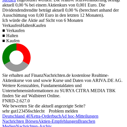
aktuell
0,00 %
bei einem Aktienkurs von
0,001
Euro. Die
Dividendendrendite beträgt aktuell
0,00 %
(berechnet anhand der
Ausschüttung von
0,00
Euro in den letzten 12 Monaten).
Ich würde die Aktie auf Sicht von 6 Monaten
Verkaufen
Halten
Kaufen
■ Verkaufen
■ Halten
■ Kaufen
Sie erhalten auf FinanzNachrichten.de kostenlose Realtime-
Aktienkurse von
und
sowie Kurse und Daten von
ARIVA.DE AG
.
Weitere Kennzahlen, Fundamentaldaten und
Unternehmensinformationen zu SURYA CITRA MEDIA TBK
finden Sie auf
Wallstreet Online
.
FNRD-2.627.0
Wie bewerten Sie die aktuell angezeigte Seite?
sehr gut
1
2
3
4
5
6
schlecht
Problem melden
Deutschland 40
Xetra-Orderbuch
Ad hoc-Mitteilungen
Nachrichten Börsen
Aktien-Empfehlungen
Branchen
Medien
Nachrichten-Archiv