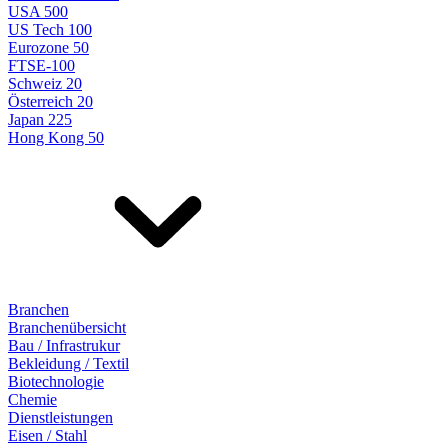
USA 500
US Tech 100
Eurozone 50
FTSE-100
Schweiz 20
Österreich 20
Japan 225
Hong Kong 50
Branchen
Branchenübersicht
Bau / Infrastrukur
Bekleidung / Textil
Biotechnologie
Chemie
Dienstleistungen
Eisen / Stahl