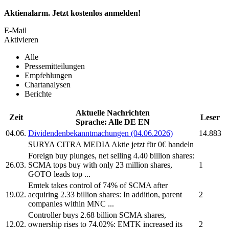
Aktienalarm. Jetzt kostenlos anmelden!
E-Mail
Aktivieren
Alle
Pressemitteilungen
Empfehlungen
Chartanalysen
Berichte
Aktuelle Nachrichten
Zeit
Leser
Sprache:
Alle
DE
EN
04.06.
Dividendenbekanntmachungen (04.06.2026)
14.883
SURYA CITRA MEDIA
Aktie jetzt für 0€ handeln
Foreign buy plunges, net selling 4.40 billion shares:
26.03.
SCMA
tops buy with only 23 million shares,
1
GOTO leads top ...
Emtek takes control of 74% of
SCMA
after
19.02.
acquiring 2.33 billion shares: In addition, parent
2
companies within MNC ...
Controller buys 2.68 billion
SCMA
shares,
12.02.
ownership rises to 74.02%: EMTK increased its
2