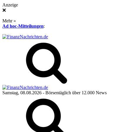
Anzeige
❌
Mehr »
Ad hoc-Mitteilungen
:
Samstag, 08.08.2026
- Börsentäglich über 12.000 News