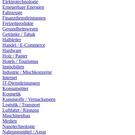
Elektrotechnologie
Erneuerbare Energien
Fahrzeuge
Finanzdienstleistungen
Freizeitprodukte
Gesundheitswesen
Getränke / Tabak
Halbleiter
Handel / E-Commerce
Hardware
Holz / Papier
Hotels / Tourismus
Immobilien
Industrie / Mischkonzerne
Internet
IT-Dienstleistungen
Konsumgüter
Kosmetik
Kunststoffe / Verpackungen
Logistik / Transport
Luftfahrt / Rüstung
Maschinenbau
Medien
Nanotechnologie
Nahrungsmittel / Agrar