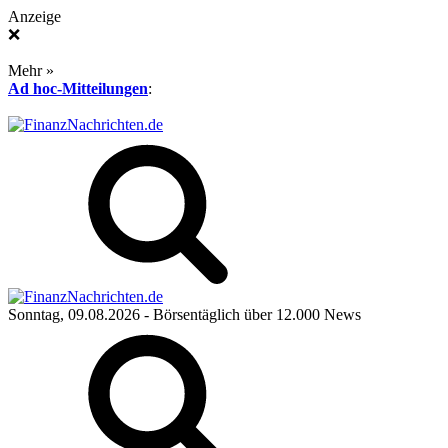
Anzeige
❌
Mehr »
Ad hoc-Mitteilungen
:
Sonntag, 09.08.2026
- Börsentäglich über 12.000 News