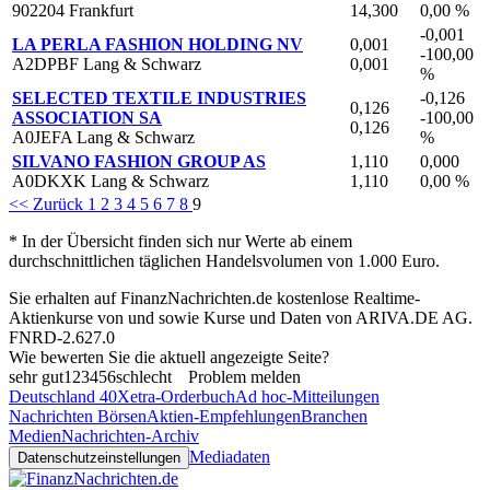
902204 Frankfurt
14,300
0,00 %
-0,001
LA PERLA FASHION HOLDING NV
0,001
-100,00
A2DPBF Lang & Schwarz
0,001
%
SELECTED TEXTILE INDUSTRIES
-0,126
0,126
ASSOCIATION SA
-100,00
0,126
A0JEFA Lang & Schwarz
%
SILVANO FASHION GROUP AS
1,110
0,000
A0DKXK Lang & Schwarz
1,110
0,00 %
<< Zurück
1
2
3
4
5
6
7
8
9
* In der Übersicht finden sich nur Werte ab einem
durchschnittlichen täglichen Handelsvolumen von 1.000 Euro.
Sie erhalten auf FinanzNachrichten.de kostenlose Realtime-
Aktienkurse von
und
sowie Kurse und Daten von
ARIVA.DE AG
.
FNRD-2.627.0
Wie bewerten Sie die aktuell angezeigte Seite?
sehr gut
1
2
3
4
5
6
schlecht
Problem melden
Deutschland 40
Xetra-Orderbuch
Ad hoc-Mitteilungen
Nachrichten Börsen
Aktien-Empfehlungen
Branchen
Medien
Nachrichten-Archiv
Mediadaten
Datenschutzeinstellungen