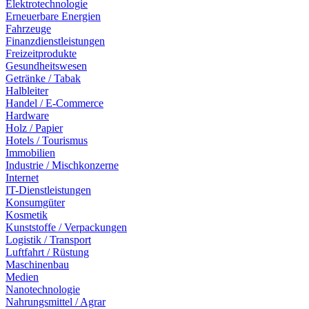
Elektrotechnologie
Erneuerbare Energien
Fahrzeuge
Finanzdienstleistungen
Freizeitprodukte
Gesundheitswesen
Getränke / Tabak
Halbleiter
Handel / E-Commerce
Hardware
Holz / Papier
Hotels / Tourismus
Immobilien
Industrie / Mischkonzerne
Internet
IT-Dienstleistungen
Konsumgüter
Kosmetik
Kunststoffe / Verpackungen
Logistik / Transport
Luftfahrt / Rüstung
Maschinenbau
Medien
Nanotechnologie
Nahrungsmittel / Agrar