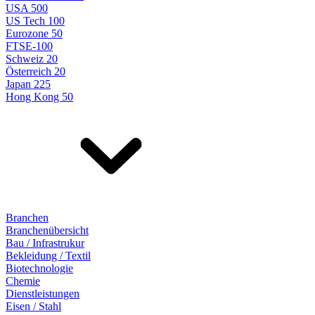
USA 500
US Tech 100
Eurozone 50
FTSE-100
Schweiz 20
Österreich 20
Japan 225
Hong Kong 50
Branchen
Branchenübersicht
Bau / Infrastrukur
Bekleidung / Textil
Biotechnologie
Chemie
Dienstleistungen
Eisen / Stahl