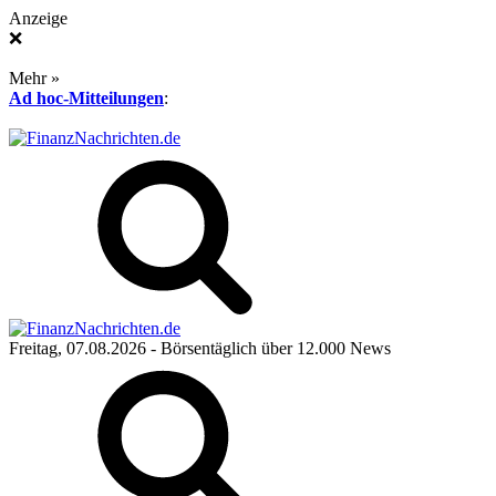
Anzeige
❌
Mehr »
Ad hoc-Mitteilungen
:
Freitag, 07.08.2026
- Börsentäglich über 12.000 News