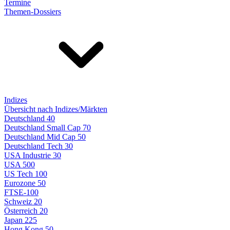
Termine
Themen-Dossiers
Indizes
Übersicht nach Indizes/Märkten
Deutschland 40
Deutschland Small Cap 70
Deutschland Mid Cap 50
Deutschland Tech 30
USA Industrie 30
USA 500
US Tech 100
Eurozone 50
FTSE-100
Schweiz 20
Österreich 20
Japan 225
Hong Kong 50