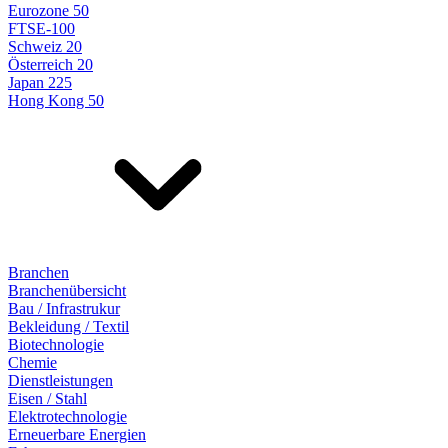
Eurozone 50
FTSE-100
Schweiz 20
Österreich 20
Japan 225
Hong Kong 50
Branchen
Branchenübersicht
Bau / Infrastrukur
Bekleidung / Textil
Biotechnologie
Chemie
Dienstleistungen
Eisen / Stahl
Elektrotechnologie
Erneuerbare Energien