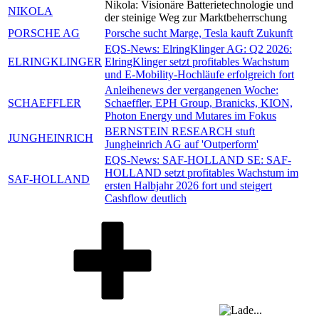
Nikola: Visionäre Batterietechnologie und
NIKOLA
der steinige Weg zur Marktbeherrschung
PORSCHE AG
Porsche sucht Marge, Tesla kauft Zukunft
EQS-News: ElringKlinger AG: Q2 2026:
ELRINGKLINGER
ElringKlinger setzt profitables Wachstum
und E-Mobility-Hochläufe erfolgreich fort
Anleihenews der vergangenen Woche:
SCHAEFFLER
Schaeffler, EPH Group, Branicks, KION,
Photon Energy und Mutares im Fokus
BERNSTEIN RESEARCH stuft
JUNGHEINRICH
Jungheinrich AG auf 'Outperform'
EQS-News: SAF-HOLLAND SE: SAF-
HOLLAND setzt profitables Wachstum im
SAF-HOLLAND
ersten Halbjahr 2026 fort und steigert
Cashflow deutlich