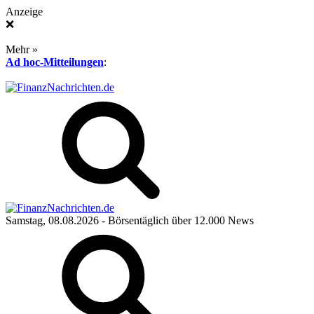
Anzeige
❌
Mehr »
Ad hoc-Mitteilungen
:
Samstag, 08.08.2026
- Börsentäglich über 12.000 News