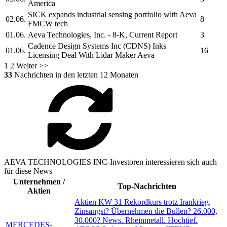
America
SICK expands industrial sensing portfolio with
Aeva
02.06.
8
FMCW tech
01.06.
Aeva Technologies, Inc.
- 8-K, Current Report
3
Cadence Design Systems Inc (CDNS) Inks
01.06.
16
Licensing Deal With Lidar Maker
Aeva
1
2
Weiter >>
33
Nachrichten in den letzten 12 Monaten
AEVA TECHNOLOGIES INC-Investoren interessieren sich auch
für diese News
Unternehmen /
Top-Nachrichten
Aktien
Aktien KW 31 Rekordkurs trotz Irankrieg,
Zinsangst? Übernehmen die Bullen? 26.000,
30.000? News. Rheinmetall. Hochtief.
MERCEDES-