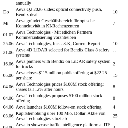
annually
Aeva
Q2 2026 slides: optical connectivity push,
Do
10
Bendix deal
Aeva
gründet Geschäftsbereich für optische
Mi
7
Konnektivität in KI-Rechenzentren
Aeva Technologies
- Mit etlichen Partnern
01.07.
Kommerzialisierung vorantreiben
25.06.
Aeva Technologies, Inc.
- 8-K, Current Report
10
Aeva
4D LiDAR selected for Bendix Class 8 safety
21.06.
11
systems
Aeva
partners with Bendix on LiDAR safety system
16.06.
2
for trucks
Aeva
closes $115 million public offering at $22.25
05.06.
15
per share
Aeva Technologies
prices $100M stock offering;
04.06.
8
shares fall 12% after hours
Aeva Technologies
proposes $100 million stock
04.06.
8
offering
04.06.
Aeva
launches $100M follow-on stock offering
4
Kapitalerhöhung über 100 Mio. Dollar: Aktie von
03.06.
25
Aeva Technologies
stürzt ab
Aeva
to showcase traffic intelligence platform at ITS
03.06.
3