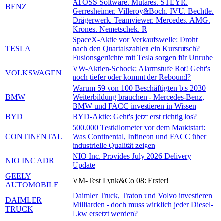
ATOSS Software. Mutares. STEYR.
BENZ
Gerresheimer. Villeroy&Boch. IVU. Bechtle.
Drägerwerk. Teamviewer. Mercedes. AMG.
Krones. Nemetschek. R
SpaceX-Aktie vor Verkaufswelle: Droht
TESLA
nach den Quartalszahlen ein Kursrutsch?
Fusionsgerüchte mit Tesla sorgen für Unruhe
VW-Aktien-Schock: Alarmstufe Rot! Geht's
VOLKSWAGEN
noch tiefer oder kommt der Rebound?
Warum 59 von 100 Beschäftigten bis 2030
BMW
Weiterbildung brauchen - Mercedes-Benz,
BMW und FACC investieren in Wissen
BYD
BYD-Aktie: Geht's jetzt erst richtig los?
500.000 Testkilometer vor dem Marktstart:
CONTINENTAL
Was Continental, Infineon und FACC über
industrielle Qualität zeigen
NIO Inc. Provides July 2026 Delivery
NIO INC ADR
Update
GEELY
VM-Test Lynk&Co 08: Erster!
AUTOMOBILE
Daimler Truck, Traton und Volvo investieren
DAIMLER
Milliarden - doch muss wirklich jeder Diesel-
TRUCK
Lkw ersetzt werden?