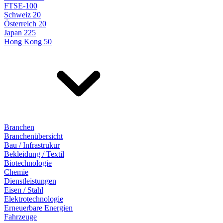
FTSE-100
Schweiz 20
Österreich 20
Japan 225
Hong Kong 50
Branchen
Branchenübersicht
Bau / Infrastrukur
Bekleidung / Textil
Biotechnologie
Chemie
Dienstleistungen
Eisen / Stahl
Elektrotechnologie
Erneuerbare Energien
Fahrzeuge