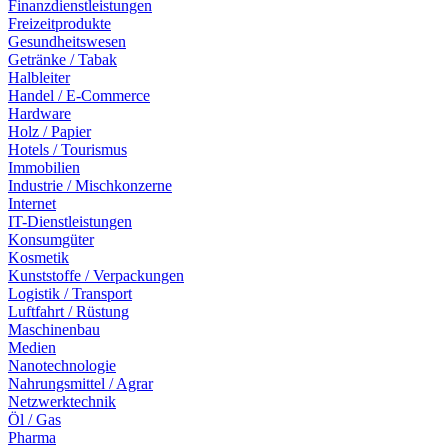
Finanzdienstleistungen
Freizeitprodukte
Gesundheitswesen
Getränke / Tabak
Halbleiter
Handel / E-Commerce
Hardware
Holz / Papier
Hotels / Tourismus
Immobilien
Industrie / Mischkonzerne
Internet
IT-Dienstleistungen
Konsumgüter
Kosmetik
Kunststoffe / Verpackungen
Logistik / Transport
Luftfahrt / Rüstung
Maschinenbau
Medien
Nanotechnologie
Nahrungsmittel / Agrar
Netzwerktechnik
Öl / Gas
Pharma