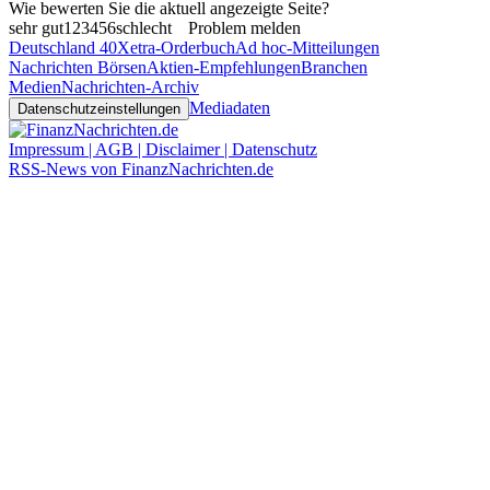
Wie bewerten Sie die aktuell angezeigte Seite?
sehr gut
1
2
3
4
5
6
schlecht
Problem melden
Deutschland 40
Xetra-Orderbuch
Ad hoc-Mitteilungen
Nachrichten Börsen
Aktien-Empfehlungen
Branchen
Medien
Nachrichten-Archiv
Mediadaten
Datenschutzeinstellungen
Impressum | AGB | Disclaimer | Datenschutz
RSS-News von FinanzNachrichten.de