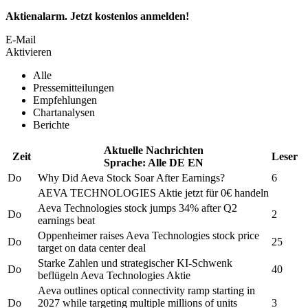
Aktienalarm. Jetzt kostenlos anmelden!
E-Mail
Aktivieren
Alle
Pressemitteilungen
Empfehlungen
Chartanalysen
Berichte
Aktuelle Nachrichten
Zeit
Leser
Sprache:
Alle
DE
EN
Do
Why Did
Aeva
Stock Soar After Earnings?
6
AEVA TECHNOLOGIES
Aktie jetzt für 0€ handeln
Aeva Technologies
stock jumps 34% after Q2
Do
2
earnings beat
Oppenheimer raises
Aeva Technologies
stock price
Do
25
target on data center deal
Starke Zahlen und strategischer KI-Schwenk
Do
40
beflügeln
Aeva Technologies
Aktie
Aeva
outlines optical connectivity ramp starting in
Do
2027 while targeting multiple millions of units
3