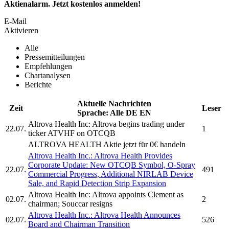
Aktienalarm. Jetzt kostenlos anmelden!
E-Mail
Aktivieren
Alle
Pressemitteilungen
Empfehlungen
Chartanalysen
Berichte
Aktuelle Nachrichten
Zeit
Leser
Sprache:
Alle
DE
EN
Altrova Health Inc:
Altrova
begins trading under
22.07.
1
ticker ATVHF on OTCQB
ALTROVA HEALTH
Aktie jetzt für 0€ handeln
Altrova Health Inc.
:
Altrova Health
Provides
Corporate Update: New OTCQB Symbol, O-Spray
22.07.
491
Commercial Progress, Additional NIRLAB Device
Sale, and Rapid Detection Strip Expansion
Altrova Health Inc:
Altrova
appoints Clement as
02.07.
2
chairman; Souccar resigns
Altrova Health Inc.
:
Altrova Health
Announces
02.07.
526
Board and Chairman Transition