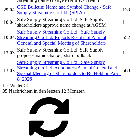
Streaming
name change to
Altrova Health
CSE Bulletin: Name and Symbol Change -
Safe
29.04.
138
Supply Streaming Co Ltd.
(SPLY)
Safe Supply Streaming Co Ltd:
Safe Supply
10.04.
1
shareholders approve name change at AGSM
Safe Supply Streaming Co Ltd.
:
Safe Supply
10.04.
Streaming Co Ltd.
Reports Results of Annual
552
General and Special Meeting of Shareholders
Safe Supply Streaming Co Ltd:
Safe Supply
13.03.
1
proposes name change, share rollback
Safe Supply Streaming Co Ltd.
:
Safe Supply
Streaming Co Ltd.
Announces Annual General and
13.03.
569
Special Meeting of Shareholders to Be Held on April
8, 2026
1
2
Weiter >>
35
Nachrichten in den letzten 12 Monaten