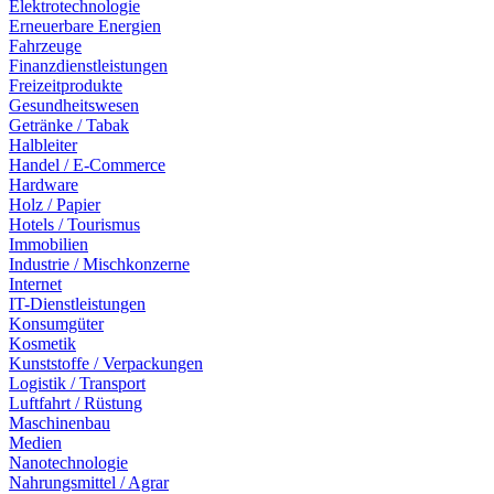
Elektrotechnologie
Erneuerbare Energien
Fahrzeuge
Finanzdienstleistungen
Freizeitprodukte
Gesundheitswesen
Getränke / Tabak
Halbleiter
Handel / E-Commerce
Hardware
Holz / Papier
Hotels / Tourismus
Immobilien
Industrie / Mischkonzerne
Internet
IT-Dienstleistungen
Konsumgüter
Kosmetik
Kunststoffe / Verpackungen
Logistik / Transport
Luftfahrt / Rüstung
Maschinenbau
Medien
Nanotechnologie
Nahrungsmittel / Agrar