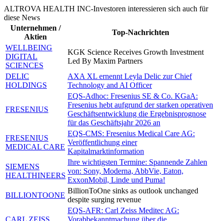
ALTROVA HEALTH INC-Investoren interessieren sich auch für
diese News
Unternehmen /
Top-Nachrichten
Aktien
WELLBEING
KGK Science Receives Growth Investment
DIGITAL
Led By Maxim Partners
SCIENCES
DELIC
AXA XL ernennt Leyla Delic zur Chief
HOLDINGS
Technology and AI Officer
EQS-Adhoc: Fresenius SE & Co. KGaA:
Fresenius hebt aufgrund der starken operativen
FRESENIUS
Geschäftsentwicklung die Ergebnisprognose
für das Geschäftsjahr 2026 an
EQS-CMS: Fresenius Medical Care AG:
FRESENIUS
Veröffentlichung einer
MEDICAL CARE
Kapitalmarktinformation
Ihre wichtigsten Termine: Spannende Zahlen
SIEMENS
von: Sony, Moderna, AbbVie, Eaton,
HEALTHINEERS
ExxonMobil, Linde und Puma!
BillionToOne sinks as outlook unchanged
BILLIONTOONE
despite surging revenue
EQS-AFR: Carl Zeiss Meditec AG:
CARL ZEISS
Vorabbekanntmachung über die