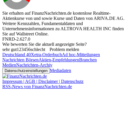
Sie erhalten auf FinanzNachrichten.de kostenlose Realtime-
Aktienkurse von
und
sowie Kurse und Daten von
ARIVA.DE AG
.
Weitere Kennzahlen, Fundamentaldaten und
Unternehmensinformationen zu ALTROVA HEALTH INC finden
Sie auf
Wallstreet Online
.
FNRD-2.627.0
Wie bewerten Sie die aktuell angezeigte Seite?
sehr gut
1
2
3
4
5
6
schlecht
Problem melden
Deutschland 40
Xetra-Orderbuch
Ad hoc-Mitteilungen
Nachrichten Börsen
Aktien-Empfehlungen
Branchen
Medien
Nachrichten-Archiv
Mediadaten
Datenschutzeinstellungen
Impressum | AGB | Disclaimer | Datenschutz
RSS-News von FinanzNachrichten.de