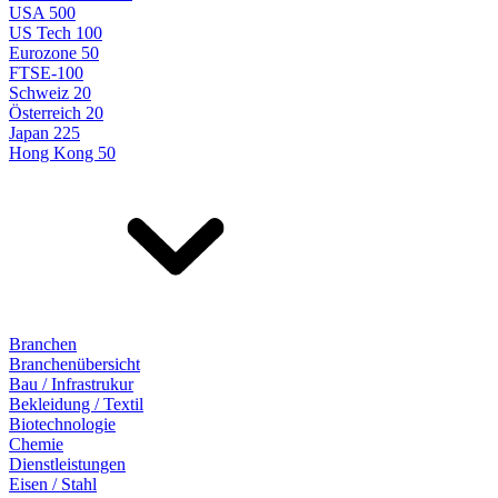
USA 500
US Tech 100
Eurozone 50
FTSE-100
Schweiz 20
Österreich 20
Japan 225
Hong Kong 50
Branchen
Branchenübersicht
Bau / Infrastrukur
Bekleidung / Textil
Biotechnologie
Chemie
Dienstleistungen
Eisen / Stahl