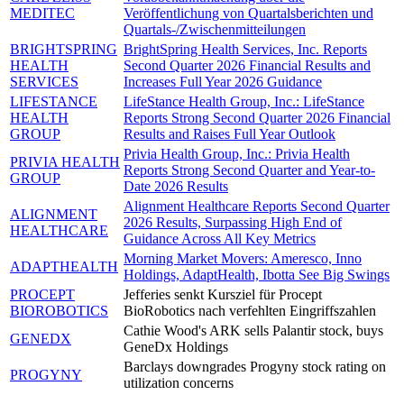
MEDITEC
Veröffentlichung von Quartalsberichten und
Quartals-/Zwischenmitteilungen
BRIGHTSPRING
BrightSpring Health Services, Inc. Reports
HEALTH
Second Quarter 2026 Financial Results and
SERVICES
Increases Full Year 2026 Guidance
LIFESTANCE
LifeStance Health Group, Inc.: LifeStance
HEALTH
Reports Strong Second Quarter 2026 Financial
GROUP
Results and Raises Full Year Outlook
Privia Health Group, Inc.: Privia Health
PRIVIA HEALTH
Reports Strong Second Quarter and Year-to-
GROUP
Date 2026 Results
Alignment Healthcare Reports Second Quarter
ALIGNMENT
2026 Results, Surpassing High End of
HEALTHCARE
Guidance Across All Key Metrics
Morning Market Movers: Ameresco, Inno
ADAPTHEALTH
Holdings, AdaptHealth, Ibotta See Big Swings
PROCEPT
Jefferies senkt Kursziel für Procept
BIOROBOTICS
BioRobotics nach verfehlten Eingriffszahlen
Cathie Wood's ARK sells Palantir stock, buys
GENEDX
GeneDx Holdings
Barclays downgrades Progyny stock rating on
PROGYNY
utilization concerns