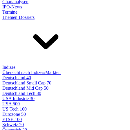
Chartanalysen
IPO-News
Termine
Themen-Dossiers
Indizes
Übersicht nach Indizes/Märkten
Deutschland 40
Deutschland Small Cap 70
Deutschland Mid Cap 50
Deutschland Tech 30
USA Industrie 30
USA 500
US Tech 100
Eurozone 50
FTSE-100
Schweiz 20
Österreich 20