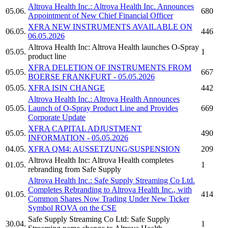
Altrova Health Inc.
:
Altrova Health Inc.
Announces
05.06.
680
Appointment of New Chief Financial Officer
XFRA NEW INSTRUMENTS AVAILABLE ON
06.05.
446
06.05.2026
Altrova Health Inc:
Altrova Health
launches O-Spray
05.05.
1
product line
XFRA DELETION OF INSTRUMENTS FROM
05.05.
667
BOERSE FRANKFURT - 05.05.2026
05.05.
XFRA ISIN CHANGE
442
Altrova Health Inc.
:
Altrova Health
Announces
05.05.
Launch of O-Spray Product Line and Provides
669
Corporate Update
XFRA CAPITAL ADJUSTMENT
05.05.
490
INFORMATION - 05.05.2026
04.05.
XFRA QM4: AUSSETZUNG/SUSPENSION
209
Altrova Health Inc:
Altrova Health
completes
01.05.
1
rebranding from Safe Supply
Altrova Health Inc.
:
Safe Supply Streaming Co Ltd.
Completes Rebranding to
Altrova Health Inc.
, with
01.05.
414
Common Shares Now Trading Under New Ticker
Symbol ROVA on the CSE
Safe Supply Streaming Co Ltd:
Safe Supply
30.04.
1