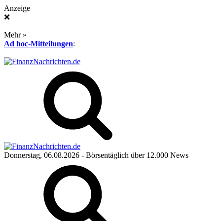
Anzeige
❌
Mehr »
Ad hoc-Mitteilungen
:
Donnerstag, 06.08.2026
- Börsentäglich über 12.000 News