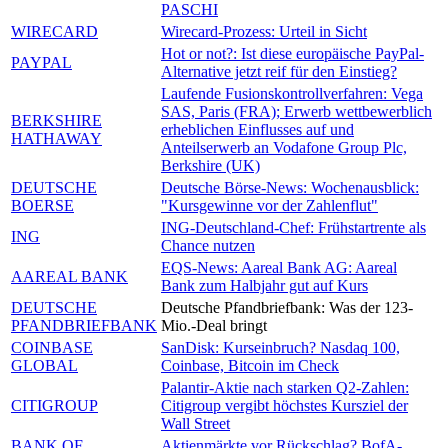
PASCHI
WIRECARD
Wirecard-Prozess: Urteil in Sicht
Hot or not?: Ist diese europäische PayPal-
PAYPAL
Alternative jetzt reif für den Einstieg?
Laufende Fusionskontrollverfahren: Vega
SAS, Paris (FRA); Erwerb wettbewerblich
BERKSHIRE
erheblichen Einflusses auf und
HATHAWAY
Anteilserwerb an Vodafone Group Plc,
Berkshire (UK)
DEUTSCHE
Deutsche Börse-News: Wochenausblick:
BOERSE
"Kursgewinne vor der Zahlenflut"
ING-Deutschland-Chef: Frühstartrente als
ING
Chance nutzen
EQS-News: Aareal Bank AG: Aareal
AAREAL BANK
Bank zum Halbjahr gut auf Kurs
DEUTSCHE
Deutsche Pfandbriefbank: Was der 123-
PFANDBRIEFBANK
Mio.-Deal bringt
COINBASE
SanDisk: Kurseinbruch? Nasdaq 100,
GLOBAL
Coinbase, Bitcoin im Check
Palantir-Aktie nach starken Q2-Zahlen:
CITIGROUP
Citigroup vergibt höchstes Kursziel der
Wall Street
BANK OF
Aktienmärkte vor Rückschlag? BofA-