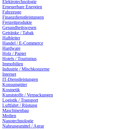
Elektrotechnologie
Erneuerbare Energien
Fahrzeuge
Finanzdienstleistungen
Freizeitprodukte
Gesundheitswesen
Getränke / Tabak
Halbleiter
Handel / E-Commerce
Hardware
Holz / Papier
Hotels / Tourismus
Immobilien
Industrie / Mischkonzerne
Internet
IT-Dienstleistungen
Konsumgüter
Kosmetik
Kunststoffe / Verpackungen
Logistik / Transport
Luftfahrt / Rüstung
Maschinenbau
Medien
Nanotechnologie
Nahrungsmittel / Agrar