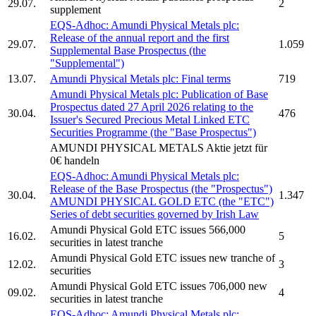
29.07.
2
supplement
EQS-Adhoc:
Amundi Physical Metals plc:
Release of the annual report and the first
29.07.
1.059
Supplemental Base Prospectus (the
"Supplemental")
13.07.
Amundi Physical Metals plc:
Final terms
719
Amundi Physical Metals plc:
Publication of Base
Prospectus dated 27 April 2026 relating to the
30.04.
476
Issuer's Secured Precious Metal Linked ETC
Securities Programme (the "Base Prospectus")
AMUNDI PHYSICAL METALS
Aktie jetzt für
0€ handeln
EQS-Adhoc:
Amundi Physical Metals plc:
Release of the Base Prospectus (the "Prospectus")
30.04.
1.347
AMUNDI PHYSICAL GOLD ETC
(the "ETC")
Series of debt securities governed by Irish Law
Amundi Physical Gold ETC
issues 566,000
16.02.
5
securities in latest tranche
Amundi Physical Gold ETC
issues new tranche of
12.02.
3
securities
Amundi Physical Gold ETC
issues 706,000 new
09.02.
4
securities in latest tranche
EQS-Adhoc:
Amundi Physical Metals plc: