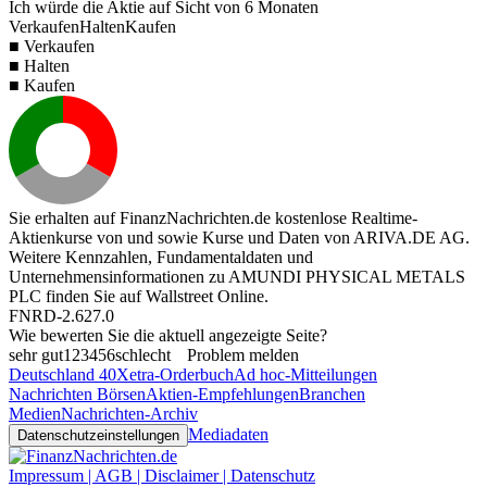
Ich würde die Aktie auf Sicht von 6 Monaten
Verkaufen
Halten
Kaufen
■ Verkaufen
■ Halten
■ Kaufen
Sie erhalten auf FinanzNachrichten.de kostenlose Realtime-
Aktienkurse von
und
sowie Kurse und Daten von
ARIVA.DE AG
.
Weitere Kennzahlen, Fundamentaldaten und
Unternehmensinformationen zu AMUNDI PHYSICAL METALS
PLC finden Sie auf
Wallstreet Online
.
FNRD-2.627.0
Wie bewerten Sie die aktuell angezeigte Seite?
sehr gut
1
2
3
4
5
6
schlecht
Problem melden
Deutschland 40
Xetra-Orderbuch
Ad hoc-Mitteilungen
Nachrichten Börsen
Aktien-Empfehlungen
Branchen
Medien
Nachrichten-Archiv
Mediadaten
Datenschutzeinstellungen
Impressum | AGB | Disclaimer | Datenschutz