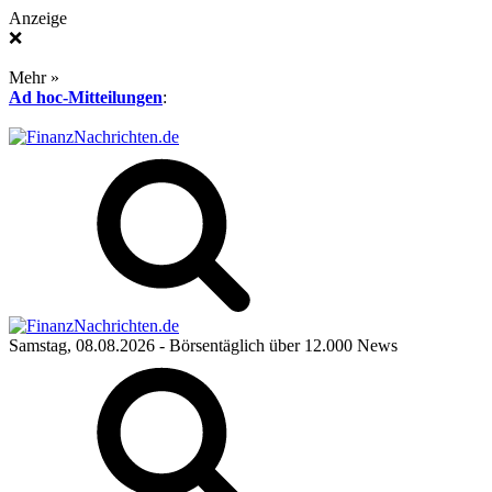
Anzeige
❌
Mehr »
Ad hoc-Mitteilungen
:
Samstag, 08.08.2026
- Börsentäglich über 12.000 News