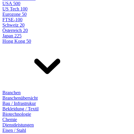
USA 500
US Tech 100
Eurozone 50
FTSE-100
Schweiz 20
Österreich 20
Japan 225
Hong Kong 50
Branchen
Branchenübersicht
Bau / Infrastrukur
Bekleidung / Textil
Biotechnologie
Chemie
Dienstleistungen
Eisen / Stahl