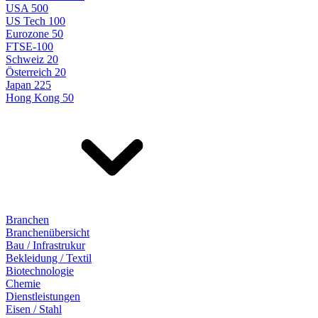
USA 500
US Tech 100
Eurozone 50
FTSE-100
Schweiz 20
Österreich 20
Japan 225
Hong Kong 50
Branchen
Branchenübersicht
Bau / Infrastrukur
Bekleidung / Textil
Biotechnologie
Chemie
Dienstleistungen
Eisen / Stahl