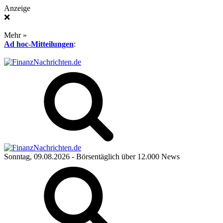
Anzeige
❌
Mehr »
Ad hoc-Mitteilungen
:
Sonntag, 09.08.2026
- Börsentäglich über 12.000 News