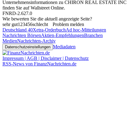
Unternehmensinformationen zu CHIRON REAL ESTATE INC
finden Sie auf
Wallstreet Online
.
FNRD-2.627.0
Wie bewerten Sie die aktuell angezeigte Seite?
sehr gut
1
2
3
4
5
6
schlecht
Problem melden
Deutschland 40
Xetra-Orderbuch
Ad hoc-Mitteilungen
Nachrichten Börsen
Aktien-Empfehlungen
Branchen
Medien
Nachrichten-Archiv
Mediadaten
Datenschutzeinstellungen
Impressum | AGB | Disclaimer | Datenschutz
RSS-News von FinanzNachrichten.de