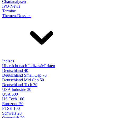
Chartanalysen
IPO-News
Termine
Themen-Dossiers
Indizes
Übersicht nach Indizes/Märkten
Deutschland 40
Deutschland Small Cap 70
Deutschland Mid Cap 50
Deutschland Tech 30
USA Industrie 30
USA 500
US Tech 100
Eurozone 50
FTSE-100
Schweiz 20
Österreich 20