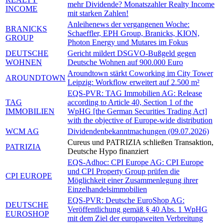
mehr Dividende? Monatszahler Realty Income
INCOME
mit starken Zahlen!
Anleihenews der vergangenen Woche:
BRANICKS
Schaeffler, EPH Group, Branicks, KION,
GROUP
Photon Energy und Mutares im Fokus
DEUTSCHE
Gericht mildert DSGVO-Bußgeld gegen
WOHNEN
Deutsche Wohnen auf 900.000 Euro
Aroundtown stärkt Coworking im City Tower
AROUNDTOWN
Leipzig: Workflow erweitert auf 2.500 m²
EQS-PVR: TAG Immobilien AG: Release
TAG
according to Article 40, Section 1 of the
IMMOBILIEN
WpHG [the German Securities Trading Act]
with the objective of Europe-wide distribution
WCM AG
Dividendenbekanntmachungen (09.07.2026)
Cureus und PATRIZIA schließen Transaktion,
PATRIZIA
Deutsche Hypo finanziert
EQS-Adhoc: CPI Europe AG: CPI Europe
und CPI Property Group prüfen die
CPI EUROPE
Möglichkeit einer Zusammenlegung ihrer
Einzelhandelsimmobilien
EQS-PVR: Deutsche EuroShop AG:
DEUTSCHE
Veröffentlichung gemäß § 40 Abs. 1 WpHG
EUROSHOP
mit dem Ziel der europaweiten Verbreitung