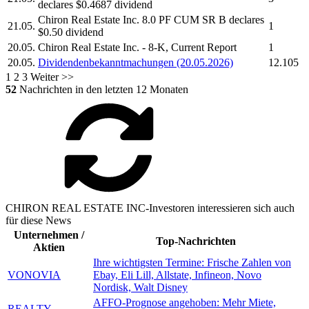
declares $0.4687 dividend
Chiron Real Estate Inc.
8.0 PF CUM SR B declares
21.05.
1
$0.50 dividend
20.05.
Chiron Real Estate Inc.
- 8-K, Current Report
1
20.05.
Dividendenbekanntmachungen (20.05.2026)
12.105
1
2
3
Weiter >>
52
Nachrichten in den letzten 12 Monaten
CHIRON REAL ESTATE INC-Investoren interessieren sich auch
für diese News
Unternehmen /
Top-Nachrichten
Aktien
Ihre wichtigsten Termine: Frische Zahlen von
VONOVIA
Ebay, Eli Lill, Allstate, Infineon, Novo
Nordisk, Walt Disney
AFFO-Prognose angehoben: Mehr Miete,
REALTY