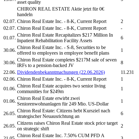
asset quality
CHIRON REAL ESTATE
Aktie jetzt für 0€
handeln
02.07.
Chiron Real Estate Inc.
- 8-K, Current Report
2
02.07.
Chiron Real Estate Inc.
- 8-K, Current Report
-
Chiron Real Estate
Recapitalizes $217 Million In
01.07.
6
Inpatient Rehabilitation Facility Assets
Chiron Real Estate Inc.
- S-8, Securities to be
30.06.
1
offered to employees in employee benefit plans
Chiron Real Estate
completes $217M sale of seven
30.06.
8
IRFs to a pension-backed JV
22.06.
Dividendenbekanntmachungen (22.06.2026)
11.231
02.06.
Chiron Real Estate Inc.
- 8-K, Current Report
1
Chiron Real Estate
acquires two senior living
01.06.
1
communities for $249m
Chiron Real Estate
erwirbt zwei
01.06.
1
Seniorenwohnanlagen für 249 Mio. US-Dollar
Chiron Real Estate:
Citizens hebt Kursziel nach
26.05.
6
strategischer Neuausrichtung an
Citizens raises
Chiron Real Estate
stock price target
26.05.
2
on strategic shift
Chiron Real Estate Inc.
7.50% CUM PFD A
21.05.
3