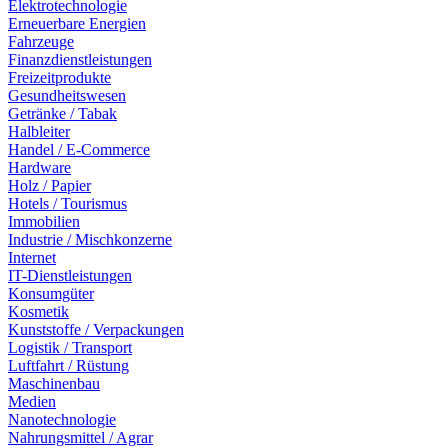
Elektrotechnologie
Erneuerbare Energien
Fahrzeuge
Finanzdienstleistungen
Freizeitprodukte
Gesundheitswesen
Getränke / Tabak
Halbleiter
Handel / E-Commerce
Hardware
Holz / Papier
Hotels / Tourismus
Immobilien
Industrie / Mischkonzerne
Internet
IT-Dienstleistungen
Konsumgüter
Kosmetik
Kunststoffe / Verpackungen
Logistik / Transport
Luftfahrt / Rüstung
Maschinenbau
Medien
Nanotechnologie
Nahrungsmittel / Agrar