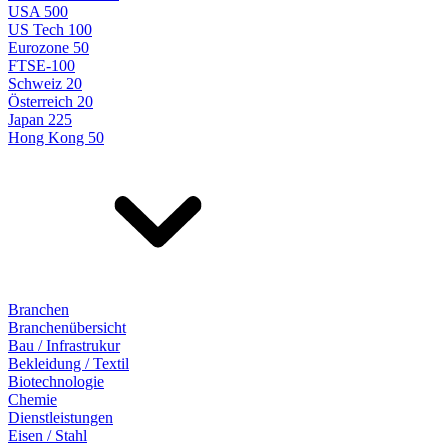
USA 500
US Tech 100
Eurozone 50
FTSE-100
Schweiz 20
Österreich 20
Japan 225
Hong Kong 50
Branchen
Branchenübersicht
Bau / Infrastrukur
Bekleidung / Textil
Biotechnologie
Chemie
Dienstleistungen
Eisen / Stahl