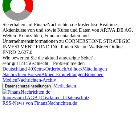
Sie erhalten auf FinanzNachrichten.de kostenlose Realtime-
Aktienkurse von
und
sowie Kurse und Daten von
ARIVA.DE AG
.
Weitere Kennzahlen, Fundamentaldaten und
Unternehmensinformationen zu CORNERSTONE STRATEGIC
INVESTMENT FUND INC finden Sie auf
Wallstreet Online
.
FNRD-2.627.0
Wie bewerten Sie die aktuell angezeigte Seite?
sehr gut
1
2
3
4
5
6
schlecht
Problem melden
Deutschland 40
Xetra-Orderbuch
Ad hoc-Mitteilungen
Nachrichten Börsen
Aktien-Empfehlungen
Branchen
Medien
Nachrichten-Archiv
Mediadaten
Datenschutzeinstellungen
Impressum | AGB | Disclaimer | Datenschutz
RSS-News von FinanzNachrichten.de