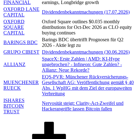
FINANCIAL
earnings, Longbridge growth
OXFORD LANE
Dividendenbekanntmachungen (17.07.2026)
CAPITAL
OXFORD
Oxford Square outlines $0.035 monthly
SQUARE
distributions for Oct-Dec 2026 as CLO equity
CAPITAL
buying continues
Barings BDC übertrifft Prognosen für Q2
BARINGS BDC
2026 - Aktie legt zu
GRUPO CIBEST
Dividendenbekanntmachungen (30.06.2026)
SpaceX: Erste Zahlen | AMD: KI-Hype
ALLIANZ
ungebrochen? - Infineon: Gute Zahlen? -
Allianz: Neue Rekorde?
EQS-PVR: Münchener Rückversicherungs-
MUENCHENER
Gesellschaft AG: Veröffentlichung gemäß § 40
RUECK
Abs. 1 WpHG mit dem Ziel der europaweiten
Verbreitung
ISHARES
Nervosität steigt: Clarity-Act-Zweifel und
BITCOIN
Hackerangriffe lassen Bitcoin fallen
TRUST