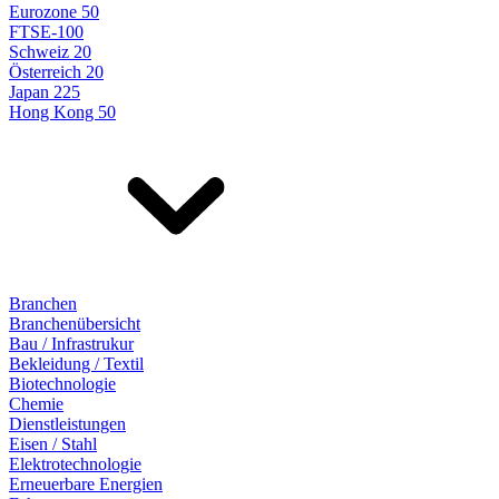
Eurozone 50
FTSE-100
Schweiz 20
Österreich 20
Japan 225
Hong Kong 50
Branchen
Branchenübersicht
Bau / Infrastrukur
Bekleidung / Textil
Biotechnologie
Chemie
Dienstleistungen
Eisen / Stahl
Elektrotechnologie
Erneuerbare Energien