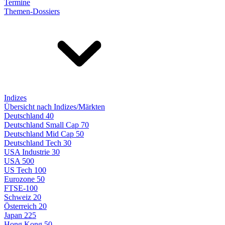
Termine
Themen-Dossiers
Indizes
Übersicht nach Indizes/Märkten
Deutschland 40
Deutschland Small Cap 70
Deutschland Mid Cap 50
Deutschland Tech 30
USA Industrie 30
USA 500
US Tech 100
Eurozone 50
FTSE-100
Schweiz 20
Österreich 20
Japan 225
Hong Kong 50