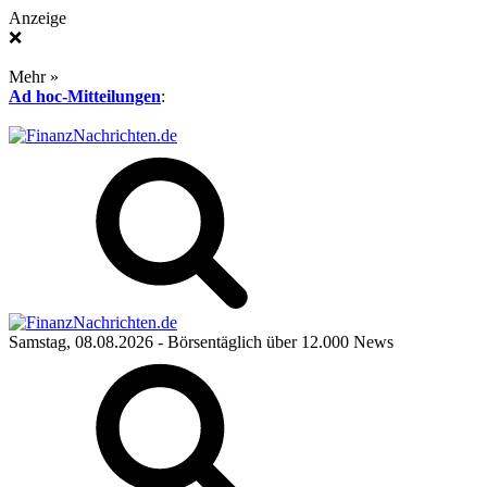
Anzeige
❌
Mehr »
Ad hoc-Mitteilungen
:
Samstag, 08.08.2026
- Börsentäglich über 12.000 News