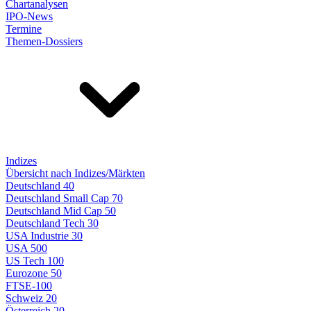
Chartanalysen
IPO-News
Termine
Themen-Dossiers
Indizes
Übersicht nach Indizes/Märkten
Deutschland 40
Deutschland Small Cap 70
Deutschland Mid Cap 50
Deutschland Tech 30
USA Industrie 30
USA 500
US Tech 100
Eurozone 50
FTSE-100
Schweiz 20
Österreich 20