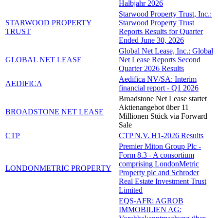
Halbjahr 2026
Starwood Property Trust, Inc.:
STARWOOD PROPERTY
Starwood Property Trust
TRUST
Reports Results for Quarter
Ended June 30, 2026
Global Net Lease, Inc.: Global
GLOBAL NET LEASE
Net Lease Reports Second
Quarter 2026 Results
Aedifica NV/SA: Interim
AEDIFICA
financial report - Q1 2026
Broadstone Net Lease startet
Aktienangebot über 11
BROADSTONE NET LEASE
Millionen Stück via Forward
Sale
CTP
CTP N.V. H1-2026 Results
Premier Miton Group Plc -
Form 8.3 - A consortium
comprising LondonMetric
LONDONMETRIC PROPERTY
Property plc and Schroder
Real Estate Investment Trust
Limited
EQS-AFR: AGROB
IMMOBILIEN AG: