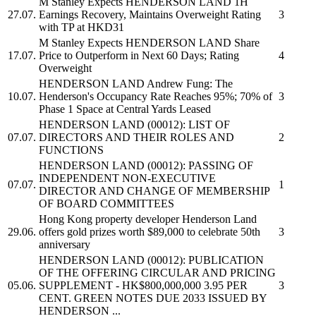
M Stanley Expects
HENDERSON LAND
1H
27.07.
Earnings Recovery, Maintains Overweight Rating
3
with TP at HKD31
M Stanley Expects
HENDERSON LAND
Share
17.07.
Price to Outperform in Next 60 Days; Rating
4
Overweight
HENDERSON LAND
Andrew Fung: The
10.07.
Henderson's Occupancy Rate Reaches 95%; 70% of
3
Phase 1 Space at Central Yards Leased
HENDERSON LAND
(00012): LIST OF
07.07.
DIRECTORS AND THEIR ROLES AND
2
FUNCTIONS
HENDERSON LAND
(00012): PASSING OF
INDEPENDENT NON-EXECUTIVE
07.07.
1
DIRECTOR AND CHANGE OF MEMBERSHIP
OF BOARD COMMITTEES
Hong Kong property developer
Henderson Land
29.06.
offers gold prizes worth $89,000 to celebrate 50th
3
anniversary
HENDERSON LAND
(00012): PUBLICATION
OF THE OFFERING CIRCULAR AND PRICING
05.06.
SUPPLEMENT - HK$800,000,000 3.95 PER
3
CENT. GREEN NOTES DUE 2033 ISSUED BY
HENDERSON ...