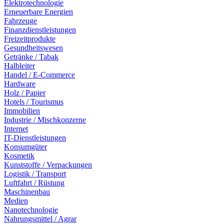
Elektrotechnologie
Erneuerbare Energien
Fahrzeuge
Finanzdienstleistungen
Freizeitprodukte
Gesundheitswesen
Getränke / Tabak
Halbleiter
Handel / E-Commerce
Hardware
Holz / Papier
Hotels / Tourismus
Immobilien
Industrie / Mischkonzerne
Internet
IT-Dienstleistungen
Konsumgüter
Kosmetik
Kunststoffe / Verpackungen
Logistik / Transport
Luftfahrt / Rüstung
Maschinenbau
Medien
Nanotechnologie
Nahrungsmittel / Agrar