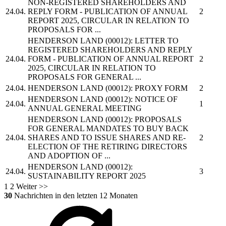
NON-REGISTERED SHAREHOLDERS AND
24.04.
REPLY FORM - PUBLICATION OF ANNUAL
2
REPORT 2025, CIRCULAR IN RELATION TO
PROPOSALS FOR ...
HENDERSON LAND
(00012): LETTER TO
REGISTERED SHAREHOLDERS AND REPLY
24.04.
FORM - PUBLICATION OF ANNUAL REPORT
2
2025, CIRCULAR IN RELATION TO
PROPOSALS FOR GENERAL ...
24.04.
HENDERSON LAND
(00012): PROXY FORM
2
HENDERSON LAND
(00012): NOTICE OF
24.04.
1
ANNUAL GENERAL MEETING
HENDERSON LAND
(00012): PROPOSALS
FOR GENERAL MANDATES TO BUY BACK
24.04.
SHARES AND TO ISSUE SHARES AND RE-
2
ELECTION OF THE RETIRING DIRECTORS
AND ADOPTION OF ...
HENDERSON LAND
(00012):
24.04.
3
SUSTAINABILITY REPORT 2025
1
2
Weiter >>
30
Nachrichten in den letzten 12 Monaten