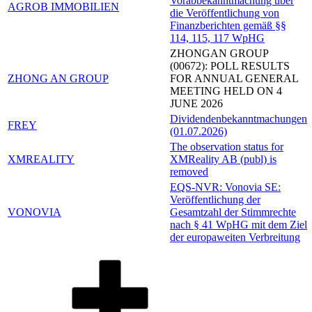
Vorabbekanntmachung über
AGROB IMMOBILIEN
die Veröffentlichung von
Finanzberichten gemäß §§
114, 115, 117 WpHG
ZHONGAN GROUP
(00672): POLL RESULTS
ZHONG AN GROUP
FOR ANNUAL GENERAL
MEETING HELD ON 4
JUNE 2026
Dividendenbekanntmachungen
FREY
(01.07.2026)
The observation status for
XMREALITY
XMReality AB (publ) is
removed
EQS-NVR: Vonovia SE:
Veröffentlichung der
VONOVIA
Gesamtzahl der Stimmrechte
nach § 41 WpHG mit dem Ziel
der europaweiten Verbreitung