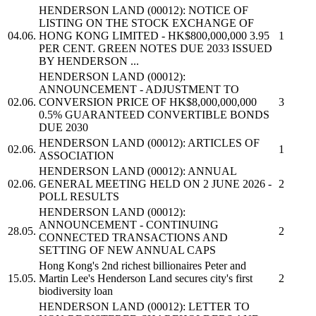
HENDERSON LAND
(00012): NOTICE OF
LISTING ON THE STOCK EXCHANGE OF
04.06.
HONG KONG LIMITED - HK$800,000,000 3.95
1
PER CENT. GREEN NOTES DUE 2033 ISSUED
BY HENDERSON ...
HENDERSON LAND
(00012):
ANNOUNCEMENT - ADJUSTMENT TO
02.06.
CONVERSION PRICE OF HK$8,000,000,000
3
0.5% GUARANTEED CONVERTIBLE BONDS
DUE 2030
HENDERSON LAND
(00012): ARTICLES OF
02.06.
1
ASSOCIATION
HENDERSON LAND
(00012): ANNUAL
02.06.
GENERAL MEETING HELD ON 2 JUNE 2026 -
2
POLL RESULTS
HENDERSON LAND
(00012):
ANNOUNCEMENT - CONTINUING
28.05.
2
CONNECTED TRANSACTIONS AND
SETTING OF NEW ANNUAL CAPS
Hong Kong's 2nd richest billionaires Peter and
15.05.
Martin Lee's
Henderson Land
secures city's first
2
biodiversity loan
HENDERSON LAND
(00012): LETTER TO