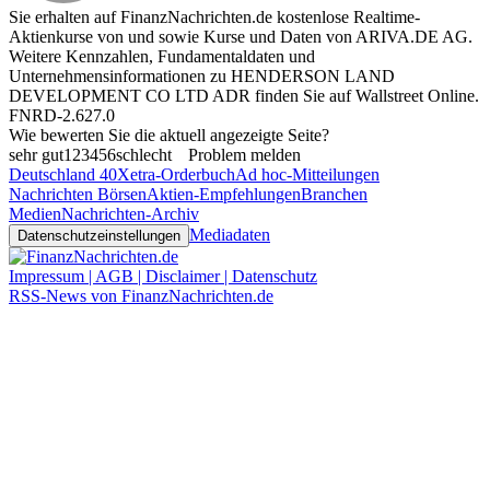
Sie erhalten auf FinanzNachrichten.de kostenlose Realtime-
Aktienkurse von
und
sowie Kurse und Daten von
ARIVA.DE AG
.
Weitere Kennzahlen, Fundamentaldaten und
Unternehmensinformationen zu HENDERSON LAND
DEVELOPMENT CO LTD ADR finden Sie auf
Wallstreet Online
.
FNRD-2.627.0
Wie bewerten Sie die aktuell angezeigte Seite?
sehr gut
1
2
3
4
5
6
schlecht
Problem melden
Deutschland 40
Xetra-Orderbuch
Ad hoc-Mitteilungen
Nachrichten Börsen
Aktien-Empfehlungen
Branchen
Medien
Nachrichten-Archiv
Mediadaten
Datenschutzeinstellungen
Impressum | AGB | Disclaimer | Datenschutz
RSS-News von FinanzNachrichten.de