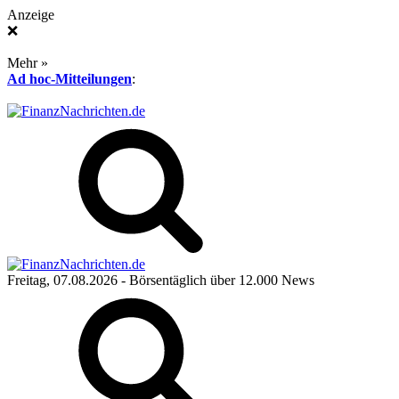
Anzeige
❌
Mehr »
Ad hoc-Mitteilungen
:
Freitag, 07.08.2026
- Börsentäglich über 12.000 News