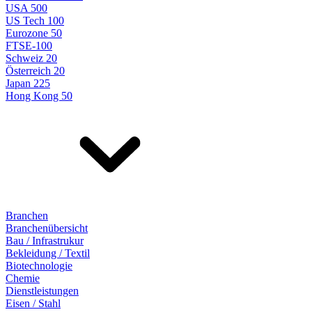
USA 500
US Tech 100
Eurozone 50
FTSE-100
Schweiz 20
Österreich 20
Japan 225
Hong Kong 50
Branchen
Branchenübersicht
Bau / Infrastrukur
Bekleidung / Textil
Biotechnologie
Chemie
Dienstleistungen
Eisen / Stahl