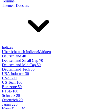
Termine
Themen-Dossiers
Indizes
Übersicht nach Indizes/Märkten
Deutschland 40
Deutschland Small Cap 70
Deutschland Mid Cap 50
Deutschland Tech 30
USA Industrie 30
USA 500
US Tech 100
Eurozone 50
FTSE-100
Schweiz 20
Österreich 20
Japan 225
Hong Kong 50