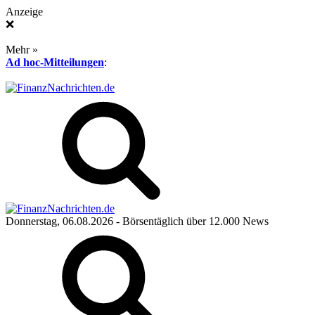
Anzeige
❌
Mehr »
Ad hoc-Mitteilungen
:
Donnerstag, 06.08.2026
- Börsentäglich über 12.000 News