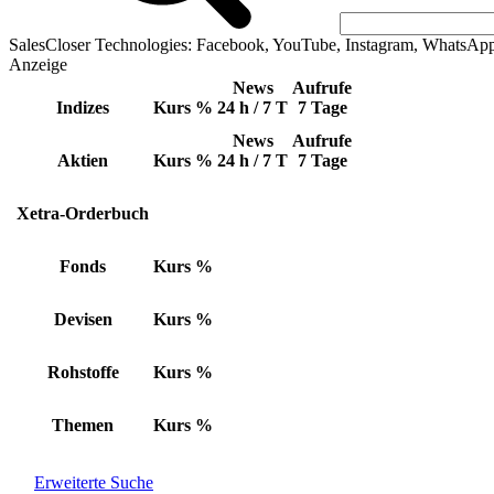
SalesCloser Technologies: Facebook, YouTube, Instagram, WhatsAp
Anzeige
News
Aufrufe
Indizes
Kurs
%
24 h / 7 T
7 Tage
News
Aufrufe
Aktien
Kurs
%
24 h / 7 T
7 Tage
Xetra-Orderbuch
Fonds
Kurs
%
Devisen
Kurs
%
Rohstoffe
Kurs
%
Themen
Kurs
%
Erweiterte Suche