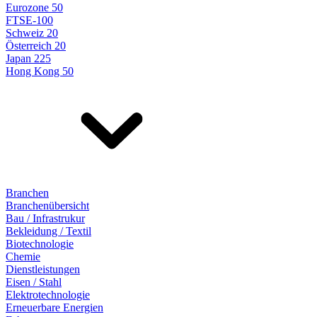
Eurozone 50
FTSE-100
Schweiz 20
Österreich 20
Japan 225
Hong Kong 50
Branchen
Branchenübersicht
Bau / Infrastrukur
Bekleidung / Textil
Biotechnologie
Chemie
Dienstleistungen
Eisen / Stahl
Elektrotechnologie
Erneuerbare Energien