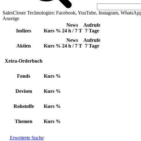
SalesCloser Technologies: Facebook, YouTube, Instagram, WhatsAp
Anzeige
News
Aufrufe
Indizes
Kurs
%
24 h / 7 T
7 Tage
News
Aufrufe
Aktien
Kurs
%
24 h / 7 T
7 Tage
Xetra-Orderbuch
Fonds
Kurs
%
Devisen
Kurs
%
Rohstoffe
Kurs
%
Themen
Kurs
%
Erweiterte Suche