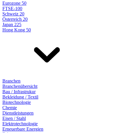
Eurozone 50
FTSE-100
Schweiz 20
Österreich 20
Japan 225
Hong Kong 50
Branchen
Branchenübersicht
Bau / Infrastrukur
Bekleidung / Textil
Biotechnologie
Chemie
Dienstleistungen
Eisen / Stahl
Elektrotechnologie
Erneuerbare Energien