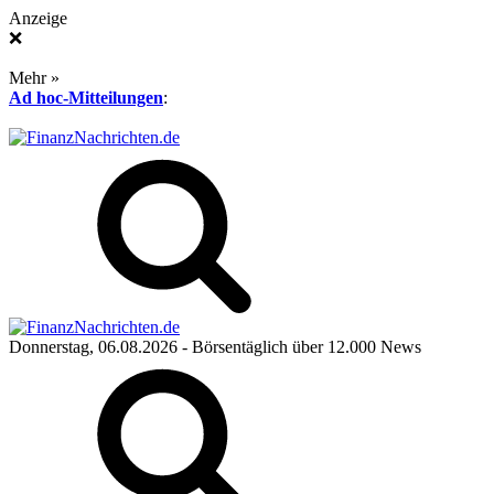
Anzeige
❌
Mehr »
Ad hoc-Mitteilungen
:
Donnerstag, 06.08.2026
- Börsentäglich über 12.000 News