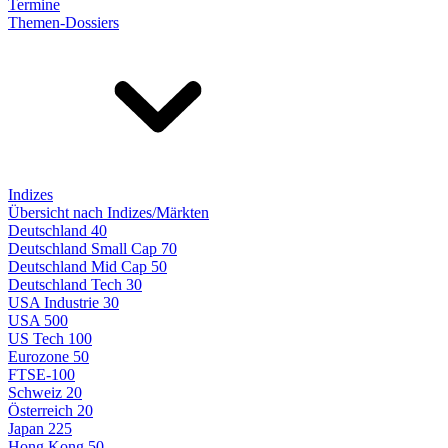
Termine
Themen-Dossiers
Indizes
Übersicht nach Indizes/Märkten
Deutschland 40
Deutschland Small Cap 70
Deutschland Mid Cap 50
Deutschland Tech 30
USA Industrie 30
USA 500
US Tech 100
Eurozone 50
FTSE-100
Schweiz 20
Österreich 20
Japan 225
Hong Kong 50