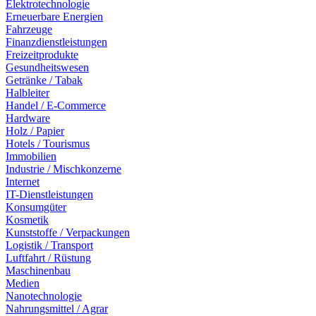
Elektrotechnologie
Erneuerbare Energien
Fahrzeuge
Finanzdienstleistungen
Freizeitprodukte
Gesundheitswesen
Getränke / Tabak
Halbleiter
Handel / E-Commerce
Hardware
Holz / Papier
Hotels / Tourismus
Immobilien
Industrie / Mischkonzerne
Internet
IT-Dienstleistungen
Konsumgüter
Kosmetik
Kunststoffe / Verpackungen
Logistik / Transport
Luftfahrt / Rüstung
Maschinenbau
Medien
Nanotechnologie
Nahrungsmittel / Agrar