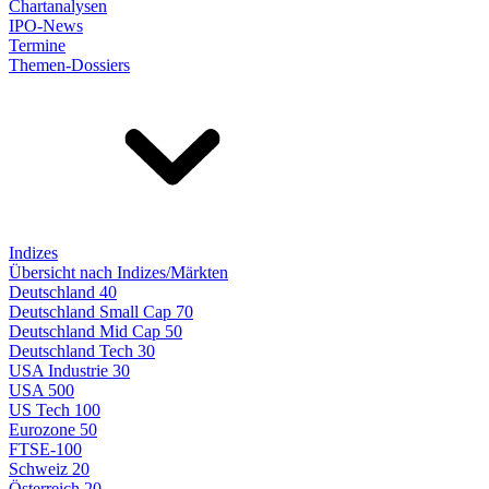
Chartanalysen
IPO-News
Termine
Themen-Dossiers
Indizes
Übersicht nach Indizes/Märkten
Deutschland 40
Deutschland Small Cap 70
Deutschland Mid Cap 50
Deutschland Tech 30
USA Industrie 30
USA 500
US Tech 100
Eurozone 50
FTSE-100
Schweiz 20
Österreich 20