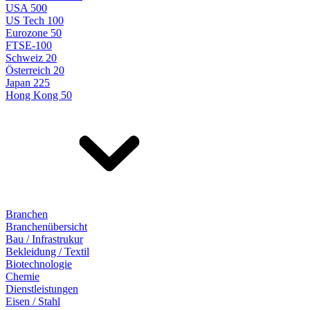
USA 500
US Tech 100
Eurozone 50
FTSE-100
Schweiz 20
Österreich 20
Japan 225
Hong Kong 50
Branchen
Branchenübersicht
Bau / Infrastrukur
Bekleidung / Textil
Biotechnologie
Chemie
Dienstleistungen
Eisen / Stahl