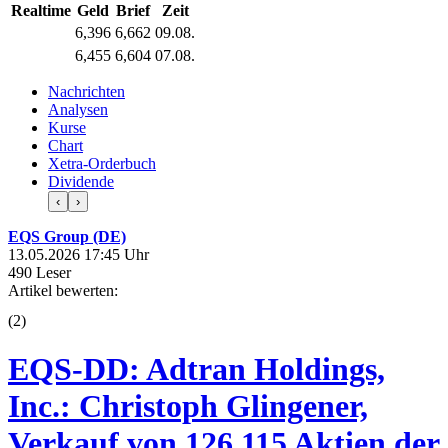
Realtime
Geld
Brief
Zeit
6,396
6,662
09.08.
6,455
6,604
07.08.
Nachrichten
Analysen
Kurse
Chart
Xetra-Orderbuch
Dividende
‹
›
EQS Group (DE)
13.05.2026 17:45 Uhr
490 Leser
Artikel bewerten:
(
2
)
EQS-DD: Adtran Holdings,
Inc.: Christoph Glingener,
Verkauf von 126.115 Aktien der