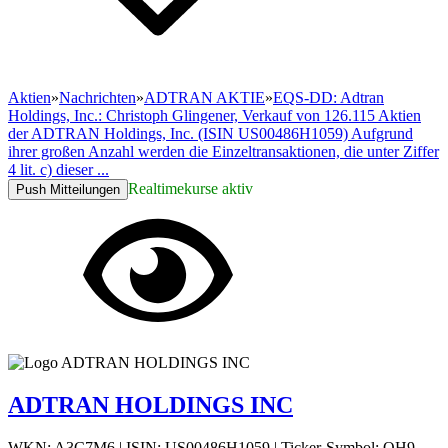
Aktien
»
Nachrichten
»
ADTRAN AKTIE
»
EQS-DD: Adtran
Holdings, Inc.: Christoph Glingener, Verkauf von 126.115 Aktien
der ADTRAN Holdings, Inc. (ISIN US00486H1059) Aufgrund
ihrer großen Anzahl werden die Einzeltransaktionen, die unter Ziffer
4 lit. c) dieser ...
Realtimekurse aktiv
Push Mitteilungen
ADTRAN HOLDINGS INC
WKN: A3C7M6
|
ISIN: US00486H1059
|
Ticker-Symbol: QH9