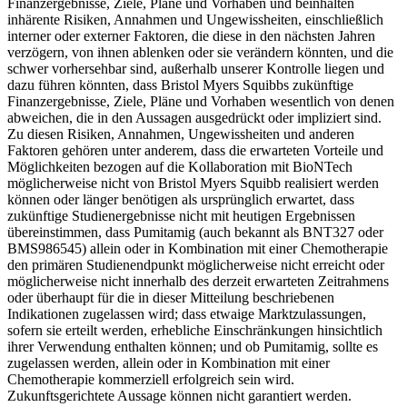
Finanzergebnisse, Ziele, Pläne und Vorhaben und beinhalten
inhärente Risiken, Annahmen und Ungewissheiten, einschließlich
interner oder externer Faktoren, die diese in den nächsten Jahren
verzögern, von ihnen ablenken oder sie verändern könnten, und die
schwer vorhersehbar sind, außerhalb unserer Kontrolle liegen und
dazu führen könnten, dass Bristol Myers Squibbs zukünftige
Finanzergebnisse, Ziele, Pläne und Vorhaben wesentlich von denen
abweichen, die in den Aussagen ausgedrückt oder impliziert sind.
Zu diesen Risiken, Annahmen, Ungewissheiten und anderen
Faktoren gehören unter anderem, dass die erwarteten Vorteile und
Möglichkeiten bezogen auf die Kollaboration mit BioNTech
möglicherweise nicht von Bristol Myers Squibb realisiert werden
können oder länger benötigen als ursprünglich erwartet, dass
zukünftige Studienergebnisse nicht mit heutigen Ergebnissen
übereinstimmen, dass Pumitamig (auch bekannt als BNT327 oder
BMS986545) allein oder in Kombination mit einer Chemotherapie
den primären Studienendpunkt möglicherweise nicht erreicht oder
möglicherweise nicht innerhalb des derzeit erwarteten Zeitrahmens
oder überhaupt für die in dieser Mitteilung beschriebenen
Indikationen zugelassen wird; dass etwaige Marktzulassungen,
sofern sie erteilt werden, erhebliche Einschränkungen hinsichtlich
ihrer Verwendung enthalten können; und ob Pumitamig, sollte es
zugelassen werden, allein oder in Kombination mit einer
Chemotherapie kommerziell erfolgreich sein wird.
Zukunftsgerichtete Aussage können nicht garantiert werden.