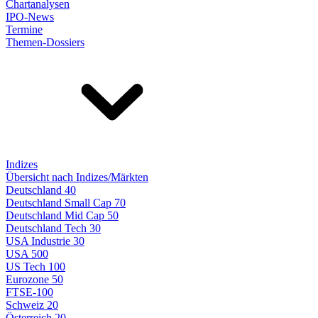
Chartanalysen
IPO-News
Termine
Themen-Dossiers
Indizes
Übersicht nach Indizes/Märkten
Deutschland 40
Deutschland Small Cap 70
Deutschland Mid Cap 50
Deutschland Tech 30
USA Industrie 30
USA 500
US Tech 100
Eurozone 50
FTSE-100
Schweiz 20
Österreich 20