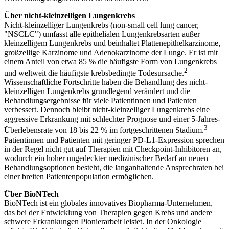
Über nicht-kleinzelligen Lungenkrebs
Nicht-kleinzelliger Lungenkrebs (non-small cell lung cancer,
"NSCLC") umfasst alle epithelialen Lungenkrebsarten außer
kleinzelligem Lungenkrebs und beinhaltet Plattenepithelkarzinome,
großzellige Karzinome und Adenokarzinome der Lunge. Er ist mit
einem Anteil von etwa 85 % die häufigste Form von Lungenkrebs
2
und weltweit die häufigste krebsbedingte Todesursache.
Wissenschaftliche Fortschritte haben die Behandlung des nicht-
kleinzelligen Lungenkrebs grundlegend verändert und die
Behandlungsergebnisse für viele Patientinnen und Patienten
verbessert. Dennoch bleibt nicht-kleinzelliger Lungenkrebs eine
aggressive Erkrankung mit schlechter Prognose und einer 5-Jahres-
3
Überlebensrate von 18 bis 22 % im fortgeschrittenen Stadium.
Patientinnen und Patienten mit geringer PD-L1-Expression sprechen
in der Regel nicht gut auf Therapien mit Checkpoint-Inhibitoren an,
wodurch ein hoher ungedeckter medizinischer Bedarf an neuen
Behandlungsoptionen besteht, die langanhaltende Ansprechraten bei
einer breiten Patientenpopulation ermöglichen.
Über BioNTech
BioNTech ist ein globales innovatives Biopharma-Unternehmen,
das bei der Entwicklung von Therapien gegen Krebs und andere
schwere Erkrankungen Pionierarbeit leistet. In der Onkologie