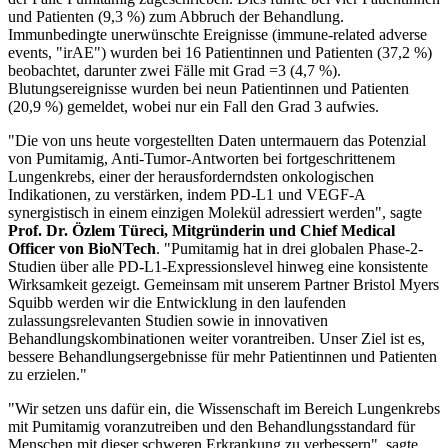
und Patienten (9,3 %) zum Abbruch der Behandlung.
Immunbedingte unerwünschte Ereignisse (immune-related adverse
events, "irAE") wurden bei 16 Patientinnen und Patienten (37,2 %)
beobachtet, darunter zwei Fälle mit Grad =3 (4,7 %).
Blutungsereignisse wurden bei neun Patientinnen und Patienten
(20,9 %) gemeldet, wobei nur ein Fall den Grad 3 aufwies.
"Die von uns heute vorgestellten Daten untermauern das Potenzial
von Pumitamig, Anti-Tumor-Antworten bei fortgeschrittenem
Lungenkrebs, einer der herausforderndsten onkologischen
Indikationen, zu verstärken, indem PD-L1 und VEGF-A
synergistisch in einem einzigen Molekül adressiert werden", sagte
Prof. Dr. Özlem Türeci, Mitgründerin und Chief Medical
Officer von BioNTech
. "Pumitamig hat in drei globalen Phase-2-
Studien über alle PD-L1-Expressionslevel hinweg eine konsistente
Wirksamkeit gezeigt. Gemeinsam mit unserem Partner Bristol Myers
Squibb werden wir die Entwicklung in den laufenden
zulassungsrelevanten Studien sowie in innovativen
Behandlungskombinationen weiter vorantreiben. Unser Ziel ist es,
bessere Behandlungsergebnisse für mehr Patientinnen und Patienten
zu erzielen."
"Wir setzen uns dafür ein, die Wissenschaft im Bereich Lungenkrebs
mit Pumitamig voranzutreiben und den Behandlungsstandard für
Menschen mit dieser schweren Erkrankung zu verbessern", sagte