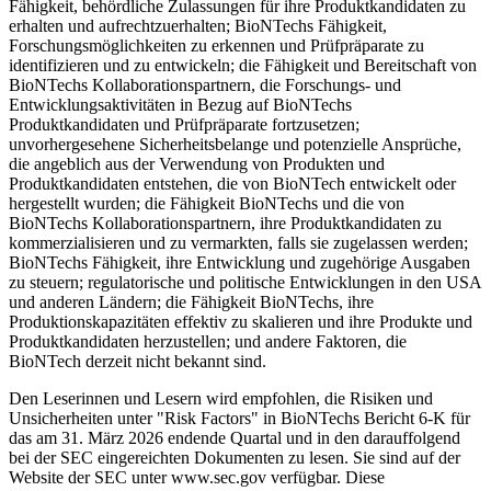
Fähigkeit, behördliche Zulassungen für ihre Produktkandidaten zu
erhalten und aufrechtzuerhalten; BioNTechs Fähigkeit,
Forschungsmöglichkeiten zu erkennen und Prüfpräparate zu
identifizieren und zu entwickeln; die Fähigkeit und Bereitschaft von
BioNTechs Kollaborationspartnern, die Forschungs- und
Entwicklungsaktivitäten in Bezug auf BioNTechs
Produktkandidaten und Prüfpräparate fortzusetzen;
unvorhergesehene Sicherheitsbelange und potenzielle Ansprüche,
die angeblich aus der Verwendung von Produkten und
Produktkandidaten entstehen, die von BioNTech entwickelt oder
hergestellt wurden; die Fähigkeit BioNTechs und die von
BioNTechs Kollaborationspartnern, ihre Produktkandidaten zu
kommerzialisieren und zu vermarkten, falls sie zugelassen werden;
BioNTechs Fähigkeit, ihre Entwicklung und zugehörige Ausgaben
zu steuern; regulatorische und politische Entwicklungen in den USA
und anderen Ländern; die Fähigkeit BioNTechs, ihre
Produktionskapazitäten effektiv zu skalieren und ihre Produkte und
Produktkandidaten herzustellen; und andere Faktoren, die
BioNTech derzeit nicht bekannt sind.
Den Leserinnen und Lesern wird empfohlen, die Risiken und
Unsicherheiten unter "Risk Factors" in BioNTechs Bericht 6-K für
das am 31. März 2026 endende Quartal und in den darauffolgend
bei der SEC eingereichten Dokumenten zu lesen. Sie sind auf der
Website der SEC unter www.sec.gov verfügbar. Diese