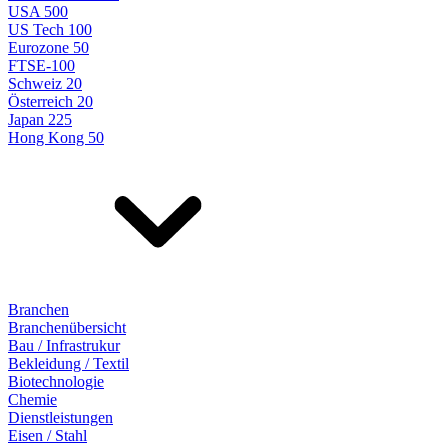
USA 500
US Tech 100
Eurozone 50
FTSE-100
Schweiz 20
Österreich 20
Japan 225
Hong Kong 50
Branchen
Branchenübersicht
Bau / Infrastrukur
Bekleidung / Textil
Biotechnologie
Chemie
Dienstleistungen
Eisen / Stahl