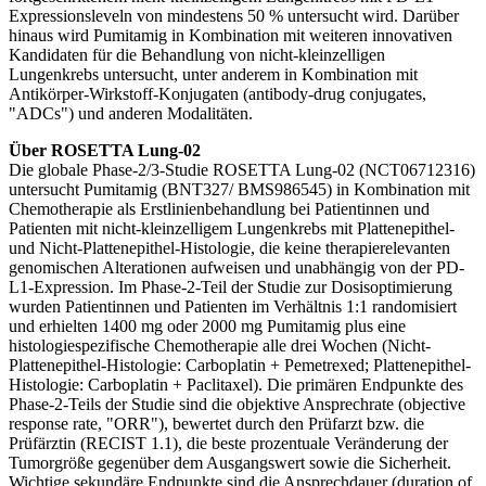
Expressionsleveln von mindestens 50 % untersucht wird. Darüber
hinaus wird Pumitamig in Kombination mit weiteren innovativen
Kandidaten für die Behandlung von nicht-kleinzelligen
Lungenkrebs untersucht, unter anderem in Kombination mit
Antikörper-Wirkstoff-Konjugaten (antibody-drug conjugates,
"ADCs") und anderen Modalitäten.
Über ROSETTA Lung-02
Die globale Phase-2/3-Studie ROSETTA Lung-02 (NCT06712316)
untersucht Pumitamig (BNT327/ BMS986545) in Kombination mit
Chemotherapie als Erstlinienbehandlung bei Patientinnen und
Patienten mit nicht-kleinzelligem Lungenkrebs mit Plattenepithel-
und Nicht-Plattenepithel-Histologie, die keine therapierelevanten
genomischen Alterationen aufweisen und unabhängig von der PD-
L1-Expression. Im Phase-2-Teil der Studie zur Dosisoptimierung
wurden Patientinnen und Patienten im Verhältnis 1:1 randomisiert
und erhielten 1400 mg oder 2000 mg Pumitamig plus eine
histologiespezifische Chemotherapie alle drei Wochen (Nicht-
Plattenepithel-Histologie: Carboplatin + Pemetrexed; Plattenepithel-
Histologie: Carboplatin + Paclitaxel). Die primären Endpunkte des
Phase-2-Teils der Studie sind die objektive Ansprechrate (objective
response rate, "ORR"), bewertet durch den Prüfarzt bzw. die
Prüfärztin (RECIST 1.1), die beste prozentuale Veränderung der
Tumorgröße gegenüber dem Ausgangswert sowie die Sicherheit.
Wichtige sekundäre Endpunkte sind die Ansprechdauer (duration of