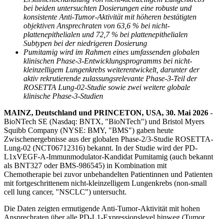
bei beiden untersuchten Dosierungen eine robuste und
konsistente Anti-Tumor-Aktivität mit höheren bestätigten
objektiven Ansprechraten von 63,6 % bei nicht-
plattenepithelialen und 72,7 % bei plattenepithelialen
Subtypen bei der niedrigeren Dosierung
Pumitamig wird im Rahmen eines umfassenden globalen
klinischen Phase-3-Entwicklungsprogramms bei nicht-
kleinzelligem Lungenkrebs weiterentwickelt, darunter der
aktiv rekrutierende zulassungsrelevante Phase-3-Teil der
ROSETTA Lung-02-Studie sowie zwei weitere globale
klinische Phase-3-Studien
MAINZ, Deutschland und PRINCETON, USA, 30. Mai 2026
-
BioNTech SE (Nasdaq: BNTX, "BioNTech") und Bristol Myers
Squibb Company (NYSE: BMY, "BMS") gaben heute
Zwischenergebnisse aus der globalen Phase-2/3-Studie ROSETTA-
Lung-02 (NCT06712316) bekannt. In der Studie wird der PD-
L1xVEGF-A-Immunmodulator-Kandidat Pumitamig (auch bekannt
als BNT327 oder BMS-986545) in Kombination mit
Chemotherapie bei zuvor unbehandelten Patientinnen und Patienten
mit fortgeschrittenem nicht-kleinzelligem Lungenkrebs (non-small
cell lung cancer, "NSCLC") untersucht.
Die Daten zeigten ermutigende Anti-Tumor-Aktivität mit hohen
Ansprechraten über alle PD-L1-Expressionslevel hinweg (Tumor