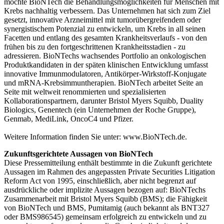
möchte BioNTech die Behandlungsmöglichkeiten für Menschen mit
Krebs nachhaltig verbessern. Das Unternehmen hat sich zum Ziel
gesetzt, innovative Arzneimittel mit tumorübergreifendem oder
synergistischem Potenzial zu entwickeln, um Krebs in all seinen
Facetten und entlang des gesamten Krankheitsverlaufs - von den
frühen bis zu den fortgeschrittenen Krankheitsstadien - zu
adressieren. BioNTechs wachsendes Portfolio an onkologischen
Produktkandidaten in der späten klinischen Entwicklung umfasst
innovative Immunmodulatoren, Antikörper-Wirkstoff-Konjugate
und mRNA-Krebsimmuntherapien. BioNTech arbeitet Seite an
Seite mit weltweit renommierten und spezialisierten
Kollaborationspartnern, darunter Bristol Myers Squibb, Duality
Biologics, Genentech (ein Unternehmen der Roche Gruppe),
Genmab, MediLink, OncoC4 und Pfizer.
Weitere Information finden Sie unter: www.BioNTech.de.
Zukunftsgerichtete Aussagen von BioNTech
Diese Pressemitteilung enthält bestimmte in die Zukunft gerichtete
Aussagen im Rahmen des angepassten Private Securities Litigation
Reform Act von 1995, einschließlich, aber nicht begrenzt auf
ausdrückliche oder implizite Aussagen bezogen auf: BioNTechs
Zusammenarbeit mit Bristol Myers Squibb (BMS); die Fähigkeit
von BioNTech und BMS, Pumitamig (auch bekannt als BNT327
oder BMS986545) gemeinsam erfolgreich zu entwickeln und zu