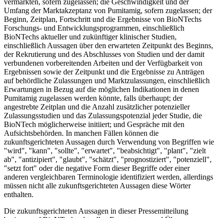
vermarkten, sofern zugelassen; die Geschwindigkeit und der
Umfang der Marktakzeptanz von Pumitamig, sofern zugelassen; der
Beginn, Zeitplan, Fortschritt und die Ergebnisse von BioNTechs
Forschungs- und Entwicklungsprogrammen, einschließlich
BioNTechs aktueller und zukünftiger klinischer Studien,
einschließlich Aussagen über den erwarteten Zeitpunkt des Beginns,
der Rekrutierung und des Abschlusses von Studien und der damit
verbundenen vorbereitenden Arbeiten und der Verfügbarkeit von
Ergebnissen sowie der Zeitpunkt und die Ergebnisse zu Anträgen
auf behördliche Zulassungen und Marktzulassungen, einschließlich
Erwartungen in Bezug auf die möglichen Indikationen in denen
Pumitamig zugelassen werden könnte, falls überhaupt; der
angestrebte Zeitplan und die Anzahl zusätzlicher potenzieller
Zulassungsstudien und das Zulassungspotenzial jeder Studie, die
BioNTech möglicherweise initiiert; und Gespräche mit den
Aufsichtsbehörden. In manchen Fällen können die
zukunftsgerichteten Aussagen durch Verwendung von Begriffen wie
"wird", "kann", "sollte", "erwartet", "beabsichtigt", "plant", "zielt
ab", "antizipiert", "glaubt", "schätzt", "prognostiziert", "potenziell",
"setzt fort" oder die negative Form dieser Begriffe oder einer
anderen vergleichbaren Terminologie identifiziert werden, allerdings
müssen nicht alle zukunftsgerichteten Aussagen diese Wörter
enthalten.
Die zukunftsgerichteten Aussagen in dieser Pressemitteilung