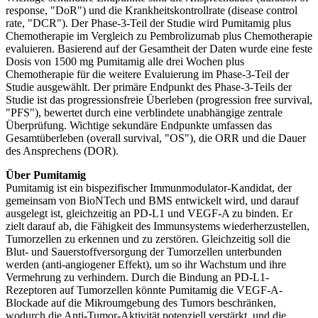
response, "DoR") und die Krankheitskontrollrate (disease control
rate, "DCR"). Der Phase-3-Teil der Studie wird Pumitamig plus
Chemotherapie im Vergleich zu Pembrolizumab plus Chemotherapie
evaluieren. Basierend auf der Gesamtheit der Daten wurde eine feste
Dosis von 1500 mg Pumitamig alle drei Wochen plus
Chemotherapie für die weitere Evaluierung im Phase-3-Teil der
Studie ausgewählt. Der primäre Endpunkt des Phase-3-Teils der
Studie ist das progressionsfreie Überleben (progression free survival,
"PFS"), bewertet durch eine verblindete unabhängige zentrale
Überprüfung. Wichtige sekundäre Endpunkte umfassen das
Gesamtüberleben (overall survival, "OS"), die ORR und die Dauer
des Ansprechens (DOR).
Über Pumitamig
Pumitamig ist ein bispezifischer Immunmodulator-Kandidat, der
gemeinsam von BioNTech und BMS entwickelt wird, und darauf
ausgelegt ist, gleichzeitig an PD-L1 und VEGF-A zu binden. Er
zielt darauf ab, die Fähigkeit des Immunsystems wiederherzustellen,
Tumorzellen zu erkennen und zu zerstören. Gleichzeitig soll die
Blut- und Sauerstoffversorgung der Tumorzellen unterbunden
werden (anti-angiogener Effekt), um so ihr Wachstum und ihre
Vermehrung zu verhindern. Durch die Bindung an PD-L1-
Rezeptoren auf Tumorzellen könnte Pumitamig die VEGF-A-
Blockade auf die Mikroumgebung des Tumors beschränken,
wodurch die Anti-Tumor-Aktivität potenziell verstärkt, und die