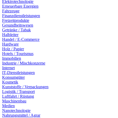
Elektrotechnologie
Erneuerbare Energien
Fahrzeuge
Finanzdienstleistungen
Freizeitprodukte
Gesundheitswesen
Getränke / Tabak
Halbleiter
Handel / E-Commerce
Hardware
Holz / Papier
Hotels / Tourismus
Immobilien
Industrie / Mischkonzerne
Internet
IT-Dienstleistungen
Konsumgüter
Kosmetik
Kunststoffe / Verpackungen
Logistik / Transport
Luftfahrt / Rüstung
Maschinenbau
Medien
Nanotechnologie
Nahrungsmittel / Agrar