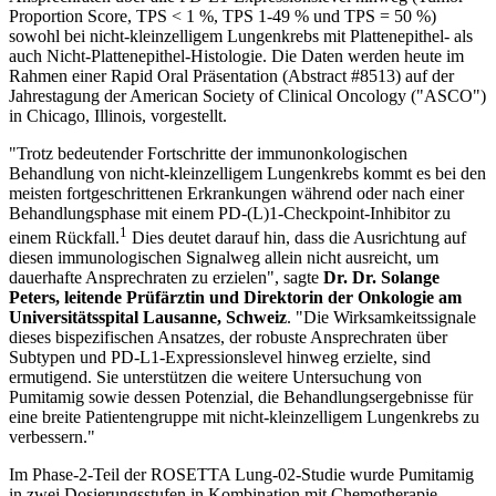
Proportion Score, TPS < 1 %, TPS 1-49 % und TPS = 50 %)
sowohl bei nicht-kleinzelligem Lungenkrebs mit Plattenepithel- als
auch Nicht-Plattenepithel-Histologie. Die Daten werden heute im
Rahmen einer Rapid Oral Präsentation (Abstract #8513) auf der
Jahrestagung der American Society of Clinical Oncology ("ASCO")
in Chicago, Illinois, vorgestellt.
"Trotz bedeutender Fortschritte der immunonkologischen
Behandlung von nicht-kleinzelligem Lungenkrebs kommt es bei den
meisten fortgeschrittenen Erkrankungen während oder nach einer
Behandlungsphase mit einem PD-(L)1-Checkpoint-Inhibitor zu
1
einem Rückfall.
Dies deutet darauf hin, dass die Ausrichtung auf
diesen immunologischen Signalweg allein nicht ausreicht, um
dauerhafte Ansprechraten zu erzielen", sagte
Dr. Dr. Solange
Peters, leitende Prüfärztin und Direktorin der Onkologie am
Universitätsspital Lausanne, Schweiz
. "Die Wirksamkeitssignale
dieses bispezifischen Ansatzes, der robuste Ansprechraten über
Subtypen und PD-L1-Expressionslevel hinweg erzielte, sind
ermutigend. Sie unterstützen die weitere Untersuchung von
Pumitamig sowie dessen Potenzial, die Behandlungsergebnisse für
eine breite Patientengruppe mit nicht-kleinzelligem Lungenkrebs zu
verbessern."
Im Phase-2-Teil der ROSETTA Lung-02-Studie wurde Pumitamig
in zwei Dosierungsstufen in Kombination mit Chemotherapie