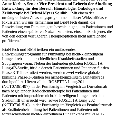
Anne Kerber, Senior Vice President und Leiterin der Abteilung
Entwicklung für den Bereich Hämatologie, Onkologie und
Zelltherapie bei Bristol Myers Squibb
. "Mit einem der
umfangreichsten Zulassungsprogramme in dieser Wirkstoffklasse
fokussieren wir uns gemeinsam mit BioNTech darauf, die
Entwicklung von Pumitamig zu beschleunigen, um Patientinnen und
Patienten einen spürbaren Nutzen zu bieten, einschließlich jener, die
von den derzeit verfügbaren Therapieoptionen nicht ausreichend
profitieren."
BioNTech und BMS treiben ein umfassendes
Entwicklungsprogramm für Pumitamig bei nicht-kleinzelligem
Lungenkrebs in unterschiedlichen Krankheitsstadien und
Subgruppen voran. Neben der laufenden globalen ROSETTA
Lung-02-Studie, für die derzeit Patientinnen und Patienten für den
Phase-3-Teil rekrutiert werden, werden zwei weitere globale
klinische Phase-3-Studien bei nicht-kleinzelligem Lungenkrebs
durchgeführt. Hierzu zählen ROSETTA Lung-201
(NCT07361497), in der Pumitamig im Vergleich zu Durvalumab
nach begleitender Radiochemotherapie bei Patientinnen und
Patienten mit inoperablem nicht-kleinzelligem Lungenkrebs im
Stadium III untersucht wird, sowie ROSETTA Lung-202
(NCT07361510), in der Pumitamig im Vergleich zu Pembrolizumab
als Erstlinienbehandlung bei Patientinnen und Patienten mit
fortgeschrittenem nicht-kleinzelligem Lungenkrebs mit PD-L1-