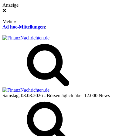
Anzeige
❌
Mehr »
Ad hoc-Mitteilungen
:
Samstag, 08.08.2026
- Börsentäglich über 12.000 News