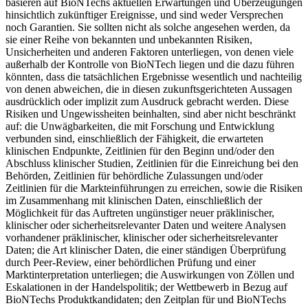
basieren auf BioNTechs aktuellen Erwartungen und Überzeugungen
hinsichtlich zukünftiger Ereignisse, und sind weder Versprechen
noch Garantien. Sie sollten nicht als solche angesehen werden, da
sie einer Reihe von bekannten und unbekannten Risiken,
Unsicherheiten und anderen Faktoren unterliegen, von denen viele
außerhalb der Kontrolle von BioNTech liegen und die dazu führen
könnten, dass die tatsächlichen Ergebnisse wesentlich und nachteilig
von denen abweichen, die in diesen zukunftsgerichteten Aussagen
ausdrücklich oder implizit zum Ausdruck gebracht werden. Diese
Risiken und Ungewissheiten beinhalten, sind aber nicht beschränkt
auf: die Unwägbarkeiten, die mit Forschung und Entwicklung
verbunden sind, einschließlich der Fähigkeit, die erwarteten
klinischen Endpunkte, Zeitlinien für den Beginn und/oder den
Abschluss klinischer Studien, Zeitlinien für die Einreichung bei den
Behörden, Zeitlinien für behördliche Zulassungen und/oder
Zeitlinien für die Markteinführungen zu erreichen, sowie die Risiken
im Zusammenhang mit klinischen Daten, einschließlich der
Möglichkeit für das Auftreten ungünstiger neuer präklinischer,
klinischer oder sicherheitsrelevanter Daten und weitere Analysen
vorhandener präklinischer, klinischer oder sicherheitsrelevanter
Daten; die Art klinischer Daten, die einer ständigen Überprüfung
durch Peer-Review, einer behördlichen Prüfung und einer
Marktinterpretation unterliegen; die Auswirkungen von Zöllen und
Eskalationen in der Handelspolitik; der Wettbewerb in Bezug auf
BioNTechs Produktkandidaten; den Zeitplan für und BioNTechs