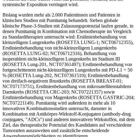
systemische Exposition verringert wird.
Bislang wurden mehr als 2.000 Patientinnen und Patienten in
klinischen Studien mit Pumitamig behandelt. Sieben globale
klinische Phase-3-Studien mit Zulassungspotenzial laufen gerade, in
denen Pumitamig in Kombination mit Chemotherapie im Vergleich
zu Standardtherapien untersucht wird: Erstlinienbehandlung von
kleinzelligem Lungenkrebs (ROSETTA LUNG-1; NCT06712355),
Erstlinienbehandlung von nicht-kleinzelligem Lungenkrebs
(ROSETTA LUNG-02; NCT06712316), Behandlung von
inoperablem nicht-kleinzelligem Lungenkrebs im Stadium III
(ROSETTA Lung-201, NCT07361497); Erstlinienbehandlung von
fortgeschrittenem nicht-kleinzelligem Lungenkrebs mit PD-L1 = 50
% (ROSETTA Lung-202, NCT07361510); Erstlinienbehandlung
von dreifach-negativem Brustkrebs (ROSETTA BREAST-01;
NCT07173751), Erstlinienbehandlung von mikrosatellitenstabilem
Darmkrebs (ROSETTA CRC-203; NCT07221357) sowie
Erstlinienbehandlung von Magenkrebs (ROSETTA GASTRIC-204;
NCT07221149). Pumitamig wird außerdem in mehr als 10
innovativen Kombinationsstudien untersucht, darunter in
Kombination mit Antikörper-Wirkstoff-Konjugaten (antibody-drug
conjugates, "ADCs") und anderen innovativen Wirkstoffen, mit dem
Ziel, das therapeutische Potenzial des Kandidaten auf verschiedene
Tumorarten auszuweiten und zusätzliche entscheidende
Anwendungsmöglichkeiten zu identifizieren.