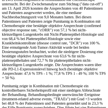
untersucht. Bei der Zwischenanalyse zum Stichtag ("data cut-off")
am 13. April 2026 konnten die Ansprechraten von 40 Patientinnen
und Patienten ausgewertet werden, die eine mediane
Nachbeobachtungszeit von 9,0 Monaten hatten. Bei diesen
Patientinnen und Patienten zeigte Pumitamig in Kombination mit
Chemotherapie eine bestätigte objektive Ansprechrate (confirmed
objective response rate, "cORR") von 57,1 % bei nicht-
kleinzelligem Lungenkrebs mit Nicht-Plattenepithel-Histologie und
von 68,4 % bei Plattenepithel-Histologie sowie eine
Krankheitskontrollrate (disease control rate, "DCR") von 100 %.
Eine ermutigende Anti-Tumor-Aktivität wurde bei beiden
Dosierungsstufen beobachtet, wobei die niedrigere Dosierung eine
bestätigte objektive Ansprechrate von 63,6 % für nicht-
plattenepithelialen und 72,7 % für plattenepithelialen nicht-
kleinzelligem Lungenkrebs zeigte. Die Ansprechraten waren über
alle PD-L1-Expressionslevel hinweg hoch (bestätigte objektive
Ansprechrate: 47,6 % TPS - 1 %; 77,8 % TPS 1 - 49 %; 100 % TPS
= 50 %).
Pumitamig zeigte in Kombination mit Chemotherapie ein
kontrollierbares Sicherheitsprofil mit einer niedrigen Abbruchrate
der Behandlung. Behandlungsbedingte unerwünschte Ereignisse
(treatment-related adverse events, "TRAEs") mit Grad =3 wurden
bei 48,8 % der Patientinnen und Patienten gemeldet und in 23,3 %
der Fälle Pumitamig zugeschrieben. Dies führte bei vier Patientinnen