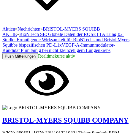
Aktien
»
Nachrichten
»
BRISTOL-MYERS SQUIBB
AKTIE
»
BioNTech SE: Globale Daten der ROSETTA Lung-02-
Studie: Ermutigende Wirksamkeit für BioNTechs und Bristol Myers
Squibbs bispezifischen PD-L1xVEGF-A-Immunmodulator-
Kandidat Pumitamig bei nicht-kleinzelligem Lungenkrebs
Realtimekurse aktiv
Push Mitteilungen
BRISTOL-MYERS SQUIBB COMPANY
WKN: 850501
|
ISIN: US1101221083
|
Ticker-Symbol: BRM