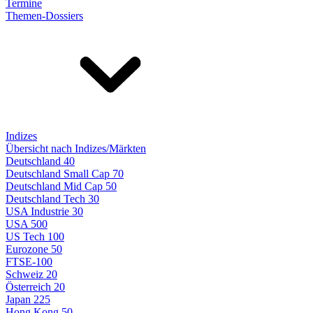
Termine
Themen-Dossiers
Indizes
Übersicht nach Indizes/Märkten
Deutschland 40
Deutschland Small Cap 70
Deutschland Mid Cap 50
Deutschland Tech 30
USA Industrie 30
USA 500
US Tech 100
Eurozone 50
FTSE-100
Schweiz 20
Österreich 20
Japan 225
Hong Kong 50