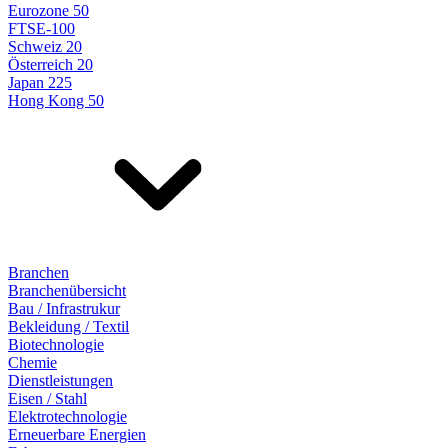
Eurozone 50
FTSE-100
Schweiz 20
Österreich 20
Japan 225
Hong Kong 50
Branchen
Branchenübersicht
Bau / Infrastrukur
Bekleidung / Textil
Biotechnologie
Chemie
Dienstleistungen
Eisen / Stahl
Elektrotechnologie
Erneuerbare Energien