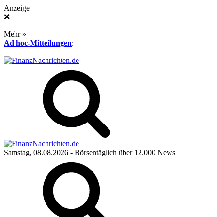
Anzeige
❌
Mehr »
Ad hoc-Mitteilungen
:
Samstag, 08.08.2026
- Börsentäglich über 12.000 News