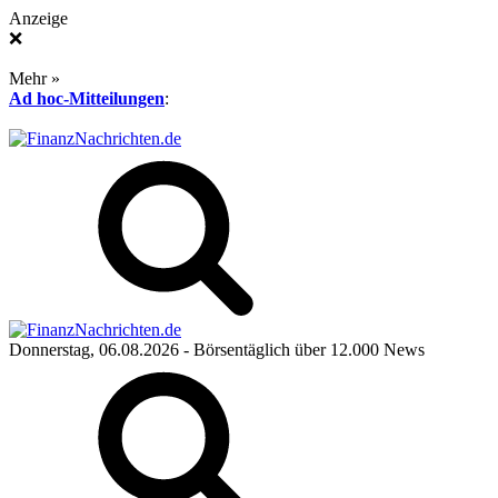
Anzeige
❌
Mehr »
Ad hoc-Mitteilungen
:
Donnerstag, 06.08.2026
- Börsentäglich über 12.000 News