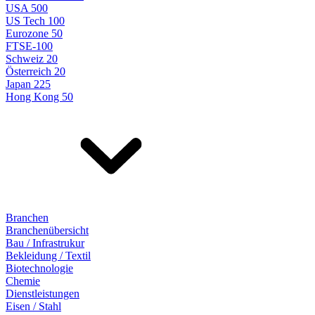
USA 500
US Tech 100
Eurozone 50
FTSE-100
Schweiz 20
Österreich 20
Japan 225
Hong Kong 50
Branchen
Branchenübersicht
Bau / Infrastrukur
Bekleidung / Textil
Biotechnologie
Chemie
Dienstleistungen
Eisen / Stahl