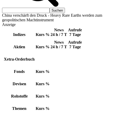
China verschärft den Druck - Heavy Rare Earths werden zum
geopolitischen Machtinstrument
Anzeige
News
Aufrufe
Indizes
Kurs
%
24 h / 7 T
7 Tage
News
Aufrufe
Aktien
Kurs
%
24 h / 7 T
7 Tage
Xetra-Orderbuch
Fonds
Kurs
%
Devisen
Kurs
%
Rohstoffe
Kurs
%
Themen
Kurs
%