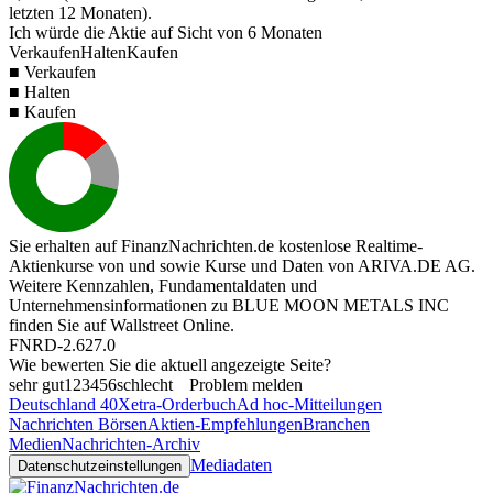
letzten 12 Monaten).
Ich würde die Aktie auf Sicht von 6 Monaten
Verkaufen
Halten
Kaufen
■ Verkaufen
■ Halten
■ Kaufen
Sie erhalten auf FinanzNachrichten.de kostenlose Realtime-
Aktienkurse von
und
sowie Kurse und Daten von
ARIVA.DE AG
.
Weitere Kennzahlen, Fundamentaldaten und
Unternehmensinformationen zu BLUE MOON METALS INC
finden Sie auf
Wallstreet Online
.
FNRD-2.627.0
Wie bewerten Sie die aktuell angezeigte Seite?
sehr gut
1
2
3
4
5
6
schlecht
Problem melden
Deutschland 40
Xetra-Orderbuch
Ad hoc-Mitteilungen
Nachrichten Börsen
Aktien-Empfehlungen
Branchen
Medien
Nachrichten-Archiv
Mediadaten
Datenschutzeinstellungen