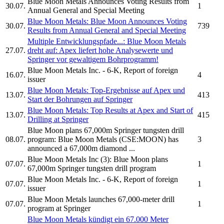
Blue Moon Metals
Announces Voting Results from
30.07.
1
Annual General and Special Meeting
Blue Moon Metals:
Blue Moon Announces Voting
30.07.
739
Results from Annual General and Special Meeting
Multiple Entwicklungspfade...:
Blue Moon Metals
27.07.
dreht auf: Apex liefert hohe Analysewerte und
Springer vor gewaltigem Bohrprogramm!
Blue Moon Metals Inc.
- 6-K, Report of foreign
16.07.
4
issuer
Blue Moon Metals:
Top-Ergebnisse auf Apex und
13.07.
413
Start der Bohrungen auf Springer
Blue Moon Metals:
Top Results at Apex and Start of
13.07.
415
Drilling at Springer
Blue Moon plans 67,000m Springer tungsten drill
08.07.
program:
Blue Moon Metals
(CSE:MOON) has
3
announced a 67,000m diamond ...
Blue Moon Metals Inc
(3): Blue Moon plans
07.07.
1
67,000m Springer tungsten drill program
Blue Moon Metals Inc.
- 6-K, Report of foreign
07.07.
1
issuer
Blue Moon Metals
launches 67,000-meter drill
07.07.
1
program at Springer
Blue Moon Metals
kündigt ein 67.000 Meter