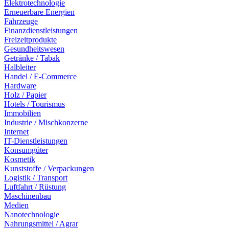
Elektrotechnologie
Erneuerbare Energien
Fahrzeuge
Finanzdienstleistungen
Freizeitprodukte
Gesundheitswesen
Getränke / Tabak
Halbleiter
Handel / E-Commerce
Hardware
Holz / Papier
Hotels / Tourismus
Immobilien
Industrie / Mischkonzerne
Internet
IT-Dienstleistungen
Konsumgüter
Kosmetik
Kunststoffe / Verpackungen
Logistik / Transport
Luftfahrt / Rüstung
Maschinenbau
Medien
Nanotechnologie
Nahrungsmittel / Agrar