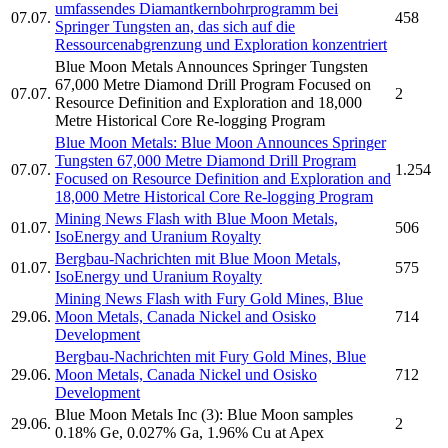
umfassendes Diamantkernbohrprogramm bei
07.07.
458
Springer Tungsten an, das sich auf die
Ressourcenabgrenzung und Exploration konzentriert
Blue Moon Metals
Announces Springer Tungsten
67,000 Metre Diamond Drill Program Focused on
07.07.
2
Resource Definition and Exploration and 18,000
Metre Historical Core Re-logging Program
Blue Moon Metals:
Blue Moon Announces Springer
Tungsten 67,000 Metre Diamond Drill Program
07.07.
1.254
Focused on Resource Definition and Exploration and
18,000 Metre Historical Core Re-logging Program
Mining News Flash with
Blue Moon Metals,
01.07.
506
IsoEnergy and Uranium Royalty
Bergbau-Nachrichten mit
Blue Moon Metals,
01.07.
575
IsoEnergy und Uranium Royalty
Mining News Flash with Fury Gold Mines,
Blue
29.06.
Moon Metals,
Canada Nickel and Osisko
714
Development
Bergbau-Nachrichten mit Fury Gold Mines,
Blue
29.06.
Moon Metals,
Canada Nickel und Osisko
712
Development
Blue Moon Metals Inc
(3): Blue Moon samples
29.06.
2
0.18% Ge, 0.027% Ga, 1.96% Cu at Apex