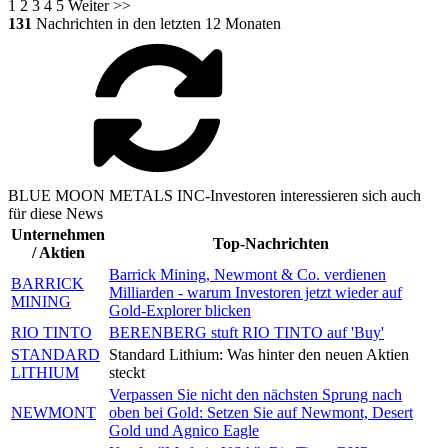
1
2
3
4
5
Weiter >>
131
Nachrichten in den letzten 12 Monaten
BLUE MOON METALS INC-Investoren interessieren sich auch
für diese News
Unternehmen
Top-Nachrichten
/ Aktien
Barrick Mining, Newmont & Co. verdienen
BARRICK
Milliarden - warum Investoren jetzt wieder auf
MINING
Gold-Explorer blicken
RIO TINTO
BERENBERG stuft RIO TINTO auf 'Buy'
STANDARD
Standard Lithium: Was hinter den neuen Aktien
LITHIUM
steckt
Verpassen Sie nicht den nächsten Sprung nach
NEWMONT
oben bei Gold: Setzen Sie auf Newmont, Desert
Gold und Agnico Eagle