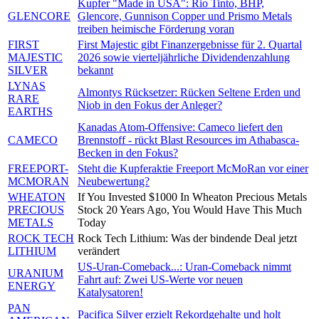
Kupfer "Made in USA": Rio Tinto, BHP,
GLENCORE
Glencore, Gunnison Copper und Prismo Metals
treiben heimische Förderung voran
FIRST
First Majestic gibt Finanzergebnisse für 2. Quartal
MAJESTIC
2026 sowie vierteljährliche Dividendenzahlung
SILVER
bekannt
LYNAS
Almontys Rücksetzer: Rücken Seltene Erden und
RARE
Niob in den Fokus der Anleger?
EARTHS
Kanadas Atom-Offensive: Cameco liefert den
CAMECO
Brennstoff - rückt Blast Resources im Athabasca-
Becken in den Fokus?
FREEPORT-
Steht die Kupferaktie Freeport McMoRan vor einer
MCMORAN
Neubewertung?
WHEATON
If You Invested $1000 In Wheaton Precious Metals
PRECIOUS
Stock 20 Years Ago, You Would Have This Much
METALS
Today
ROCK TECH
Rock Tech Lithium: Was der bindende Deal jetzt
LITHIUM
verändert
US-Uran-Comeback...: Uran-Comeback nimmt
URANIUM
Fahrt auf: Zwei US-Werte vor neuen
ENERGY
Katalysatoren!
PAN
Pacifica Silver erzielt Rekordgehalte und holt