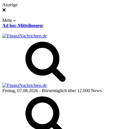
Anzeige
❌
Mehr »
Ad hoc-Mitteilungen
:
Freitag, 07.08.2026
- Börsentäglich über 12.000 News