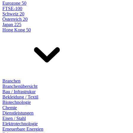
Eurozone 50
FTSE-100
Schweiz 20
Österreich 20
Japan 225
Hong Kong 50
Branchen
Branchenübersicht
Bau / Infrastrukur
Bekleidung / Textil
Biotechnologie
Chemie
Dienstleistungen
Eisen / Stahl
Elektrotechnologie
Erneuerbare Energien