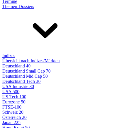
Termine
Themen-Dossiers
Indizes
Übersicht nach Indizes/Märkten
Deutschland 40
Deutschland Small Cap 70
Deutschland Mid Cap 50
Deutschland Tech 30
USA Industrie 30
USA 500
US Tech 100
Eurozone 50
FTSE-100
Schweiz 20
Österreich 20
Japan 225
Hong Kong 50