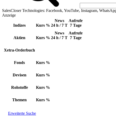
SalesCloser Technologies: Facebook, YouTube, Instagram, WhatsAp
Anzeige
News
Aufrufe
Indizes
Kurs
%
24 h / 7 T
7 Tage
News
Aufrufe
Aktien
Kurs
%
24 h / 7 T
7 Tage
Xetra-Orderbuch
Fonds
Kurs
%
Devisen
Kurs
%
Rohstoffe
Kurs
%
Themen
Kurs
%
Erweiterte Suche