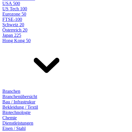
USA 500
US Tech 100
Eurozone 50
FTSE-100
Schweiz 20
Österreich 20
Japan 225
Hong Kong 50
Branchen
Branchenübersicht
Bau / Infrastrukur
Bekleidung / Textil
Biotechnologie
Chemie
Dienstleistungen
Eisen / Stahl