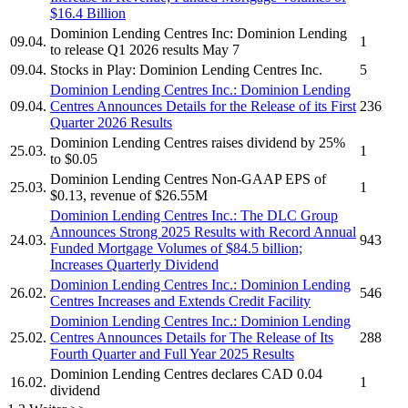
$16.4 Billion
Dominion Lending Centres Inc:
Dominion Lending
09.04.
1
to release Q1 2026 results May 7
09.04.
Stocks in Play:
Dominion Lending Centres Inc.
5
Dominion Lending Centres Inc.
:
Dominion Lending
09.04.
Centres
Announces Details for the Release of its First
236
Quarter 2026 Results
Dominion Lending Centres
raises dividend by 25%
25.03.
1
to $0.05
Dominion Lending Centres
Non-GAAP EPS of
25.03.
1
$0.13, revenue of $26.55M
Dominion Lending Centres Inc.
: The DLC Group
Announces Strong 2025 Results with Record Annual
24.03.
943
Funded Mortgage Volumes of $84.5 billion;
Increases Quarterly Dividend
Dominion Lending Centres Inc.
:
Dominion Lending
26.02.
546
Centres Increases
and Extends Credit Facility
Dominion Lending Centres Inc.
:
Dominion Lending
25.02.
Centres
Announces Details for The Release of Its
288
Fourth Quarter and Full Year 2025 Results
Dominion Lending Centres
declares CAD 0.04
16.02.
1
dividend