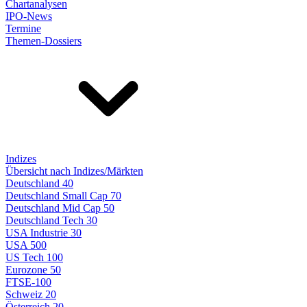
Chartanalysen
IPO-News
Termine
Themen-Dossiers
Indizes
Übersicht nach Indizes/Märkten
Deutschland 40
Deutschland Small Cap 70
Deutschland Mid Cap 50
Deutschland Tech 30
USA Industrie 30
USA 500
US Tech 100
Eurozone 50
FTSE-100
Schweiz 20
Österreich 20