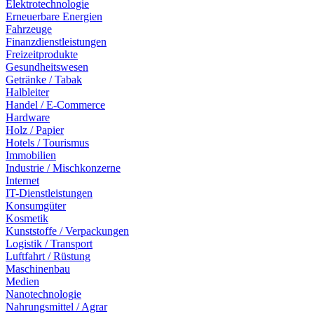
Elektrotechnologie
Erneuerbare Energien
Fahrzeuge
Finanzdienstleistungen
Freizeitprodukte
Gesundheitswesen
Getränke / Tabak
Halbleiter
Handel / E-Commerce
Hardware
Holz / Papier
Hotels / Tourismus
Immobilien
Industrie / Mischkonzerne
Internet
IT-Dienstleistungen
Konsumgüter
Kosmetik
Kunststoffe / Verpackungen
Logistik / Transport
Luftfahrt / Rüstung
Maschinenbau
Medien
Nanotechnologie
Nahrungsmittel / Agrar