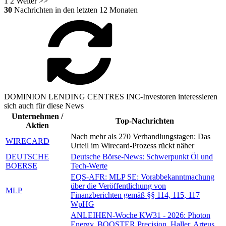
1
2
Weiter >>
30
Nachrichten in den letzten 12 Monaten
DOMINION LENDING CENTRES INC-Investoren interessieren
sich auch für diese News
Unternehmen /
Top-Nachrichten
Aktien
Nach mehr als 270 Verhandlungstagen: Das
WIRECARD
Urteil im Wirecard-Prozess rückt näher
DEUTSCHE
Deutsche Börse-News: Schwerpunkt Öl und
BOERSE
Tech-Werte
EQS-AFR: MLP SE: Vorabbekanntmachung
über die Veröffentlichung von
MLP
Finanzberichten gemäß §§ 114, 115, 117
WpHG
ANLEIHEN-Woche KW31 - 2026: Photon
Energy, BOOSTER Precision, Haller, Arteus