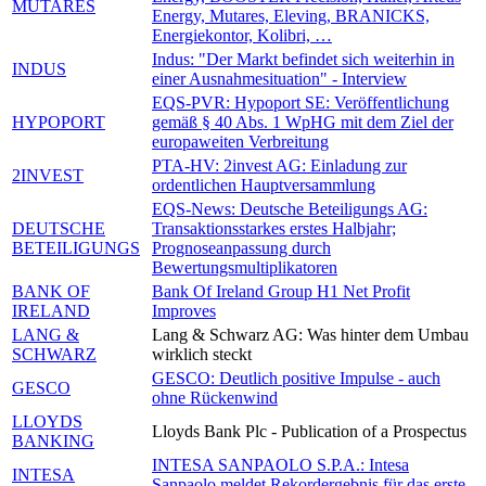
MUTARES
Energy, Mutares, Eleving, BRANICKS,
Energiekontor, Kolibri, …
Indus: "Der Markt befindet sich weiterhin in
INDUS
einer Ausnahmesituation" - Interview
EQS-PVR: Hypoport SE: Veröffentlichung
HYPOPORT
gemäß § 40 Abs. 1 WpHG mit dem Ziel der
europaweiten Verbreitung
PTA-HV: 2invest AG: Einladung zur
2INVEST
ordentlichen Hauptversammlung
EQS-News: Deutsche Beteiligungs AG:
DEUTSCHE
Transaktionsstarkes erstes Halbjahr;
BETEILIGUNGS
Prognoseanpassung durch
Bewertungsmultiplikatoren
BANK OF
Bank Of Ireland Group H1 Net Profit
IRELAND
Improves
LANG &
Lang & Schwarz AG: Was hinter dem Umbau
SCHWARZ
wirklich steckt
GESCO: Deutlich positive Impulse - auch
GESCO
ohne Rückenwind
LLOYDS
Lloyds Bank Plc - Publication of a Prospectus
BANKING
INTESA SANPAOLO S.P.A.: Intesa
INTESA
Sanpaolo meldet Rekordergebnis für das erste