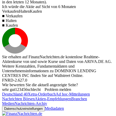
in den letzten 12 Monaten).
Ich würde die Aktie auf Sicht von 6 Monaten
Verkaufen
Halten
Kaufen
■ Verkaufen
■ Halten
■ Kaufen
Sie erhalten auf FinanzNachrichten.de kostenlose Realtime-
Aktienkurse von
und
sowie Kurse und Daten von
ARIVA.DE AG
.
Weitere Kennzahlen, Fundamentaldaten und
Unternehmensinformationen zu DOMINION LENDING
CENTRES INC finden Sie auf
Wallstreet Online
.
FNRD-2.627.0
Wie bewerten Sie die aktuell angezeigte Seite?
sehr gut
1
2
3
4
5
6
schlecht
Problem melden
Deutschland 40
Xetra-Orderbuch
Ad hoc-Mitteilungen
Nachrichten Börsen
Aktien-Empfehlungen
Branchen
Medien
Nachrichten-Archiv
Mediadaten
Datenschutzeinstellungen