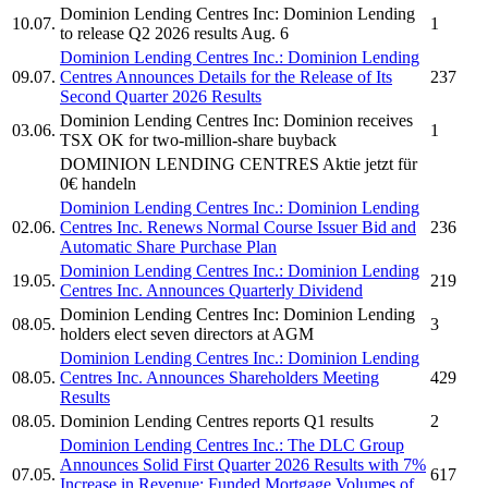
Dominion Lending Centres Inc:
Dominion Lending
10.07.
1
to release Q2 2026 results Aug. 6
Dominion Lending Centres Inc.
:
Dominion Lending
09.07.
Centres
Announces Details for the Release of Its
237
Second Quarter 2026 Results
Dominion Lending Centres Inc:
Dominion receives
03.06.
1
TSX OK for two-million-share buyback
DOMINION LENDING CENTRES
Aktie jetzt für
0€ handeln
Dominion Lending Centres Inc.
:
Dominion Lending
02.06.
Centres Inc.
Renews Normal Course Issuer Bid and
236
Automatic Share Purchase Plan
Dominion Lending Centres Inc.
:
Dominion Lending
19.05.
219
Centres Inc.
Announces Quarterly Dividend
Dominion Lending Centres Inc:
Dominion Lending
08.05.
3
holders elect seven directors at AGM
Dominion Lending Centres Inc.
:
Dominion Lending
08.05.
Centres Inc.
Announces Shareholders Meeting
429
Results
08.05.
Dominion Lending Centres
reports Q1 results
2
Dominion Lending Centres Inc.
: The DLC Group
Announces Solid First Quarter 2026 Results with 7%
07.05.
617
Increase in Revenue; Funded Mortgage Volumes of