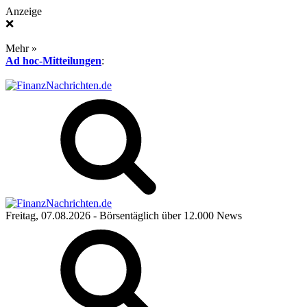
Anzeige
❌
Mehr »
Ad hoc-Mitteilungen
:
Freitag, 07.08.2026
- Börsentäglich über 12.000 News