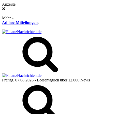
Anzeige
❌
Mehr »
Ad hoc-Mitteilungen
:
Freitag, 07.08.2026
- Börsentäglich über 12.000 News