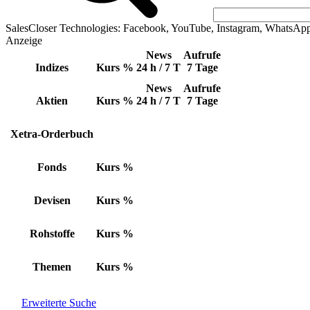
SalesCloser Technologies: Facebook, YouTube, Instagram, WhatsAp
Anzeige
News
Aufrufe
Indizes
Kurs
%
24 h / 7 T
7 Tage
News
Aufrufe
Aktien
Kurs
%
24 h / 7 T
7 Tage
Xetra-Orderbuch
Fonds
Kurs
%
Devisen
Kurs
%
Rohstoffe
Kurs
%
Themen
Kurs
%
Erweiterte Suche