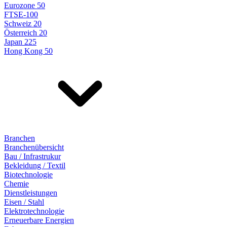
Eurozone 50
FTSE-100
Schweiz 20
Österreich 20
Japan 225
Hong Kong 50
Branchen
Branchenübersicht
Bau / Infrastrukur
Bekleidung / Textil
Biotechnologie
Chemie
Dienstleistungen
Eisen / Stahl
Elektrotechnologie
Erneuerbare Energien