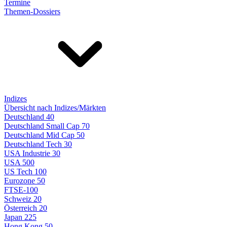
Termine
Themen-Dossiers
Indizes
Übersicht nach Indizes/Märkten
Deutschland 40
Deutschland Small Cap 70
Deutschland Mid Cap 50
Deutschland Tech 30
USA Industrie 30
USA 500
US Tech 100
Eurozone 50
FTSE-100
Schweiz 20
Österreich 20
Japan 225
Hong Kong 50