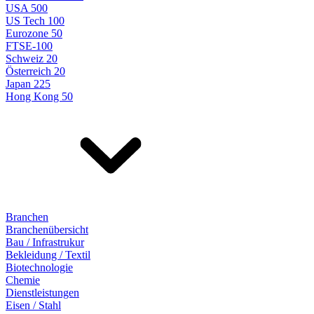
USA 500
US Tech 100
Eurozone 50
FTSE-100
Schweiz 20
Österreich 20
Japan 225
Hong Kong 50
Branchen
Branchenübersicht
Bau / Infrastrukur
Bekleidung / Textil
Biotechnologie
Chemie
Dienstleistungen
Eisen / Stahl