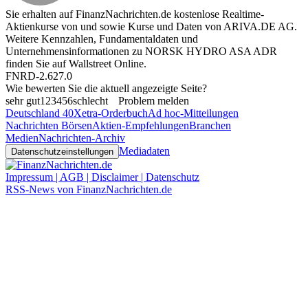
Sie erhalten auf FinanzNachrichten.de kostenlose Realtime-
Aktienkurse von
und
sowie Kurse und Daten von
ARIVA.DE AG
.
Weitere Kennzahlen, Fundamentaldaten und
Unternehmensinformationen zu NORSK HYDRO ASA ADR
finden Sie auf
Wallstreet Online
.
FNRD-2.627.0
Wie bewerten Sie die aktuell angezeigte Seite?
sehr gut
1
2
3
4
5
6
schlecht
Problem melden
Deutschland 40
Xetra-Orderbuch
Ad hoc-Mitteilungen
Nachrichten Börsen
Aktien-Empfehlungen
Branchen
Medien
Nachrichten-Archiv
Mediadaten
Datenschutzeinstellungen
Impressum | AGB | Disclaimer | Datenschutz
RSS-News von FinanzNachrichten.de