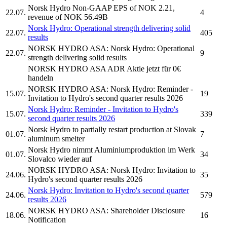
Norsk Hydro
Non-GAAP EPS of NOK 2.21,
22.07.
4
revenue of NOK 56.49B
Norsk Hydro:
Operational strength delivering solid
22.07.
405
results
NORSK HYDRO ASA:
Norsk Hydro:
Operational
22.07.
9
strength delivering solid results
NORSK HYDRO ASA ADR
Aktie jetzt für 0€
handeln
NORSK HYDRO ASA:
Norsk Hydro:
Reminder -
15.07.
19
Invitation to Hydro's second quarter results 2026
Norsk Hydro:
Reminder - Invitation to Hydro's
15.07.
339
second quarter results 2026
Norsk Hydro
to partially restart production at Slovak
01.07.
7
aluminum smelter
Norsk Hydro
nimmt Aluminiumproduktion im Werk
01.07.
34
Slovalco wieder auf
NORSK HYDRO ASA:
Norsk Hydro:
Invitation to
24.06.
35
Hydro's second quarter results 2026
Norsk Hydro:
Invitation to Hydro's second quarter
24.06.
579
results 2026
NORSK HYDRO ASA:
Shareholder Disclosure
18.06.
16
Notification