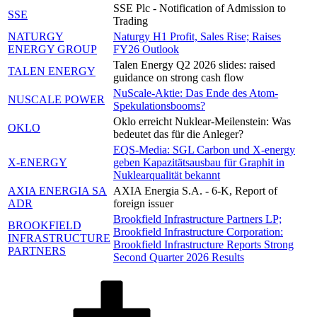
SSE Plc - Notification of Admission to
SSE
Trading
NATURGY
Naturgy H1 Profit, Sales Rise; Raises
ENERGY GROUP
FY26 Outlook
Talen Energy Q2 2026 slides: raised
TALEN ENERGY
guidance on strong cash flow
NuScale-Aktie: Das Ende des Atom-
NUSCALE POWER
Spekulationsbooms?
Oklo erreicht Nuklear-Meilenstein: Was
OKLO
bedeutet das für die Anleger?
EQS-Media: SGL Carbon und X-energy
X-ENERGY
geben Kapazitätsausbau für Graphit in
Nuklearqualität bekannt
AXIA ENERGIA SA
AXIA Energia S.A. - 6-K, Report of
ADR
foreign issuer
Brookfield Infrastructure Partners LP;
BROOKFIELD
Brookfield Infrastructure Corporation:
INFRASTRUCTURE
Brookfield Infrastructure Reports Strong
PARTNERS
Second Quarter 2026 Results