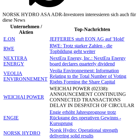
NORSK HYDRO ASA ADR-Investoren interessieren sich auch für
diese News
Unternehmen /
Top-Nachrichten
Aktien
E.ON
JEFFERIES stuft EON AG auf 'Hold'
RWE: Trotz starker Zahlen - die
RWE
Topbildung geht weiter
NEXTERA
NextEra Energy, Inc.: NextEra Energy
ENERGY
board declares quarterly dividend
Veolia Environnement: Information
VEOLIA
Relating to the Total Number of Voting
ENVIRONNEMENT
Rights Forming the Share Capital
WEICHAI POWER (02338):
ANNOUNCEMENT CONTINUING
WEICHAI POWER
CONNECTED TRANSACTIONS
DELAY IN DESPATCH OF CIRCULAR
Engie erhöht Jahresprognose trotz
ENGIE
Rückgang des operativen Gewinns -
Kurssprung
Norsk Hydro: Operational strength
NORSK HYDRO
delivering solid results