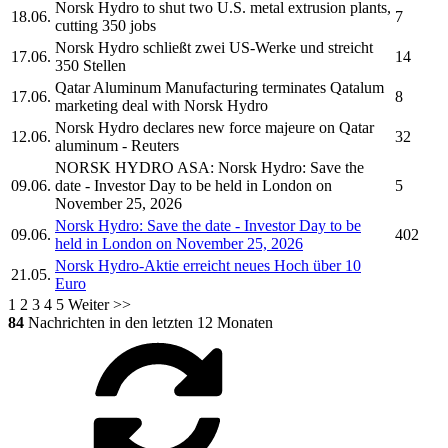
Norsk Hydro
to shut two U.S. metal extrusion plants,
18.06.
7
cutting 350 jobs
Norsk Hydro
schließt zwei US-Werke und streicht
17.06.
14
350 Stellen
Qatar Aluminum Manufacturing terminates Qatalum
17.06.
8
marketing deal with
Norsk Hydro
Norsk Hydro
declares new force majeure on Qatar
12.06.
32
aluminum - Reuters
NORSK HYDRO ASA:
Norsk Hydro:
Save the
09.06.
date - Investor Day to be held in London on
5
November 25, 2026
Norsk Hydro:
Save the date - Investor Day to be
09.06.
402
held in London on November 25, 2026
Norsk Hydro-
Aktie erreicht neues Hoch über 10
21.05.
Euro
1
2
3
4
5
Weiter >>
84
Nachrichten in den letzten 12 Monaten