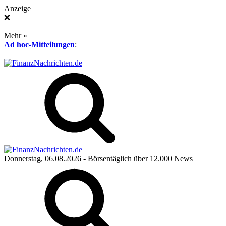
Anzeige
❌
Mehr »
Ad hoc-Mitteilungen
:
Donnerstag, 06.08.2026
- Börsentäglich über 12.000 News