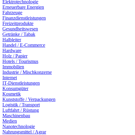
Elektrotechnologie
Erneuerbare Energien
Fahrzeuge
Finanzdienstleistungen
Freizeitprodukte
Gesundheitswesen
Getränke / Tabak
Halbleiter
Handel / E-Commerce
Hardware
Holz / Papier
Hotels / Tourismus
Immobilien
Industrie / Mischkonzerne
Internet
IT-Dienstleistungen
Konsumgüter
Kosmetik
Kunststoffe / Verpackungen
Logistik / Transport
Luftfahrt / Rüstung
Maschinenbau
Medien
Nanotechnologie
Nahrungsmittel / Agrar