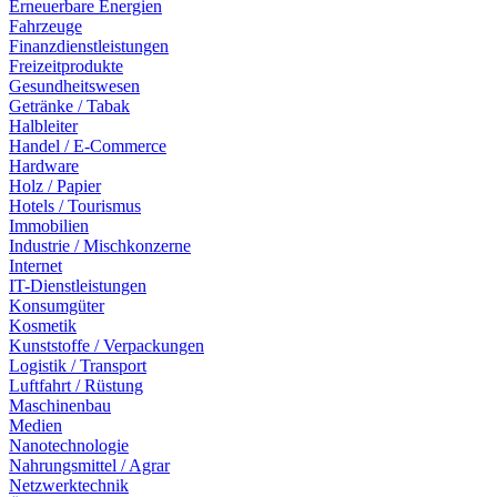
Erneuerbare Energien
Fahrzeuge
Finanzdienstleistungen
Freizeitprodukte
Gesundheitswesen
Getränke / Tabak
Halbleiter
Handel / E-Commerce
Hardware
Holz / Papier
Hotels / Tourismus
Immobilien
Industrie / Mischkonzerne
Internet
IT-Dienstleistungen
Konsumgüter
Kosmetik
Kunststoffe / Verpackungen
Logistik / Transport
Luftfahrt / Rüstung
Maschinenbau
Medien
Nanotechnologie
Nahrungsmittel / Agrar
Netzwerktechnik