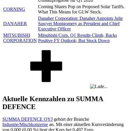
Umsatzprognose für Q1 2026
Corning Shares Pop on Proposed Solar Tariffs.
CORNING
What This Means for GLW Stock.
Danaher Corporation: Danaher Appoints Julie
DANAHER
Sawyer Montgomery as President and Chief
Executive Officer
MITSUBISHI
Mitsubishi Corp. Q1 Results Climb, Backs
CORPORATION
Positive FY Outlook; But Stock Down
Aktuelle Kennzahlen zu SUMMA
DEFENCE
SUMMA DEFENCE OYJ
gehört der Branche
Industrie/Mischkonzerne
an. Mit einer aktuellen Kursveränderung
von
0,000
(
0,00 %
) liegt der Kurs bei
0,497
Euro.