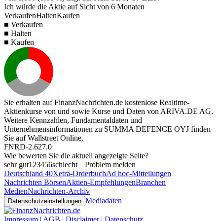
Ich würde die Aktie auf Sicht von 6 Monaten
Verkaufen
Halten
Kaufen
■ Verkaufen
■ Halten
■ Kaufen
Sie erhalten auf FinanzNachrichten.de kostenlose Realtime-
Aktienkurse von
und
sowie Kurse und Daten von
ARIVA.DE AG
.
Weitere Kennzahlen, Fundamentaldaten und
Unternehmensinformationen zu SUMMA DEFENCE OYJ finden
Sie auf
Wallstreet Online
.
FNRD-2.627.0
Wie bewerten Sie die aktuell angezeigte Seite?
sehr gut
1
2
3
4
5
6
schlecht
Problem melden
Deutschland 40
Xetra-Orderbuch
Ad hoc-Mitteilungen
Nachrichten Börsen
Aktien-Empfehlungen
Branchen
Medien
Nachrichten-Archiv
Mediadaten
Datenschutzeinstellungen
Impressum | AGB | Disclaimer | Datenschutz