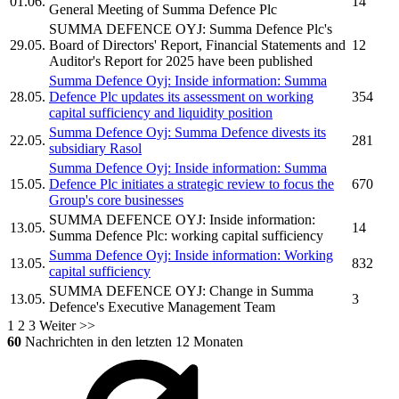
01.06.
14
General Meeting of
Summa Defence Plc
SUMMA DEFENCE OYJ:
Summa Defence Plc's
29.05.
Board of Directors' Report, Financial Statements and
12
Auditor's Report for 2025 have been published
Summa Defence Oyj:
Inside information:
Summa
28.05.
Defence Plc
updates its assessment on working
354
capital sufficiency and liquidity position
Summa Defence Oyj:
Summa Defence
divests its
22.05.
281
subsidiary Rasol
Summa Defence Oyj:
Inside information:
Summa
15.05.
Defence Plc
initiates a strategic review to focus the
670
Group's core businesses
SUMMA DEFENCE OYJ:
Inside information:
13.05.
14
Summa Defence Plc:
working capital sufficiency
Summa Defence Oyj:
Inside information: Working
13.05.
832
capital sufficiency
SUMMA DEFENCE OYJ:
Change in
Summa
13.05.
3
Defence's
Executive Management Team
1
2
3
Weiter >>
60
Nachrichten in den letzten 12 Monaten