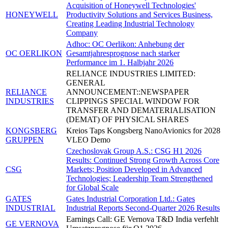
Acquisition of Honeywell Technologies'
HONEYWELL
Productivity Solutions and Services Business,
Creating Leading Industrial Technology
Company
Adhoc: OC Oerlikon: Anhebung der
OC OERLIKON
Gesamtjahresprognose nach starker
Performance im 1. Halbjahr 2026
RELIANCE INDUSTRIES LIMITED:
GENERAL
RELIANCE
ANNOUNCEMENT::NEWSPAPER
INDUSTRIES
CLIPPINGS SPECIAL WINDOW FOR
TRANSFER AND DEMATERIALISATION
(DEMAT) OF PHYSICAL SHARES
KONGSBERG
Kreios Taps Kongsberg NanoAvionics for 2028
GRUPPEN
VLEO Demo
Czechoslovak Group A.S.: CSG H1 2026
Results: Continued Strong Growth Across Core
CSG
Markets; Position Developed in Advanced
Technologies; Leadership Team Strengthened
for Global Scale
GATES
Gates Industrial Corporation Ltd.: Gates
INDUSTRIAL
Industrial Reports Second-Quarter 2026 Results
Earnings Call: GE Vernova T&D India verfehlt
GE VERNOVA