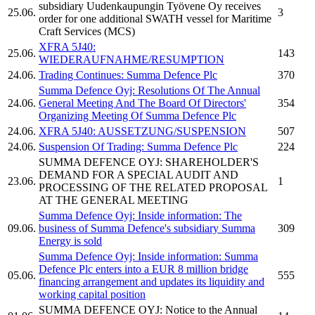
subsidiary Uudenkaupungin Työvene Oy receives
25.06.
3
order for one additional SWATH vessel for Maritime
Craft Services (MCS)
XFRA 5J40:
25.06.
143
WIEDERAUFNAHME/RESUMPTION
24.06.
Trading Continues:
Summa Defence Plc
370
Summa Defence Oyj:
Resolutions Of The Annual
24.06.
General Meeting And The Board Of Directors'
354
Organizing Meeting Of
Summa Defence Plc
24.06.
XFRA 5J40: AUSSETZUNG/SUSPENSION
507
24.06.
Suspension Of Trading:
Summa Defence Plc
224
SUMMA DEFENCE OYJ:
SHAREHOLDER'S
DEMAND FOR A SPECIAL AUDIT AND
23.06.
1
PROCESSING OF THE RELATED PROPOSAL
AT THE GENERAL MEETING
Summa Defence Oyj:
Inside information: The
09.06.
business of
Summa Defence's
subsidiary Summa
309
Energy is sold
Summa Defence Oyj:
Inside information:
Summa
Defence Plc
enters into a EUR 8 million bridge
05.06.
555
financing arrangement and updates its liquidity and
working capital position
SUMMA DEFENCE OYJ:
Notice to the Annual