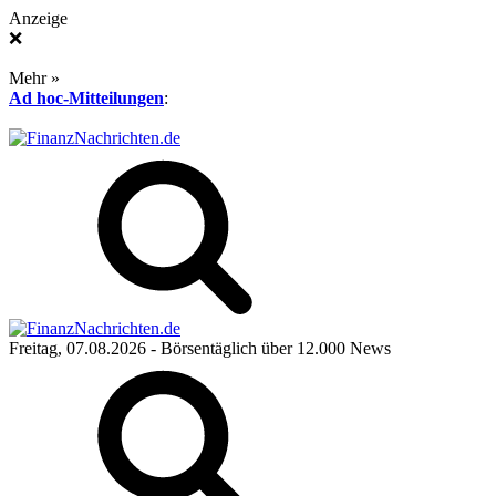
Anzeige
❌
Mehr »
Ad hoc-Mitteilungen
:
Freitag, 07.08.2026
- Börsentäglich über 12.000 News