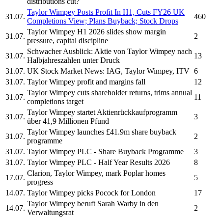
distributions cut?
Taylor Wimpey
Posts Profit In H1, Cuts FY26 UK
31.07.
460
Completions View; Plans Buyback; Stock Drops
Taylor Wimpey
H1 2026 slides show margin
31.07.
2
pressure, capital discipline
Schwacher Ausblick: Aktie von
Taylor Wimpey
nach
31.07.
13
Halbjahreszahlen unter Druck
31.07.
UK Stock Market News: IAG,
Taylor Wimpey,
ITV
6
31.07.
Taylor Wimpey
profit and margins fall
12
Taylor Wimpey
cuts shareholder returns, trims annual
31.07.
11
completions target
Taylor Wimpey
startet Aktienrückkaufprogramm
31.07.
3
über 41,9 Millionen Pfund
Taylor Wimpey
launches £41.9m share buyback
31.07.
2
programme
31.07.
Taylor Wimpey PLC
- Share Buyback Programme
3
31.07.
Taylor Wimpey PLC
- Half Year Results 2026
8
Clarion,
Taylor Wimpey,
mark Poplar homes
17.07.
5
progress
14.07.
Taylor Wimpey
picks Pocock for London
17
Taylor Wimpey
beruft Sarah Warby in den
14.07.
2
Verwaltungsrat