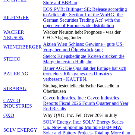
Stufe auf BBB an
EQS-PVR: Bilfinger SE: Release according
to Article 40, Section 1 of the WpHG [the
BILFINGER
German Securities Trading Act] with the
objective of Europe-wide distribution
WACKER
Wacker Neuson hebt Prognose - was der
NEUSON
CFO-Abgang ändert
Aktien Wien Schluss: Gewinne - gute US-
WIENERBERGER
Vorgaben und Ölpreisrückgang
Steico: Kriegsbedingte Kosten drücken die
STEICO
Marge im ersten Halbjahr
Bauer AG: Die Qualität der Erträge hat sich
BAUER AG
trotz eines Rückgangs des Umsatzes
verbessert - KAUFEN.
Strabag testet teilelektrische Baustelle in
STRABAG
Oberhausen
Cavco Industries, Inc.: Cavco Industries
CAVCO
Reports Fiscal 2026 Fourth Quarter and Year
INDUSTRIES
End Results
QXO
Why QXO, Inc. Fell Over 20% in July
SOLV Energy, Inc.: SOLV Energy Scales
Up, Now Supporting Multiple 600+ MW
SOLV ENERGY
Solar and Battery Projects Totaling More than