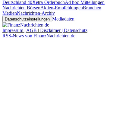
Deutschland 40
Xetra-Orderbuch
Ad hoc-Mitteilungen
Nachrichten Börsen
Aktien-Empfehlungen
Branchen
Medien
Nachrichten-Archiv
Mediadaten
Datenschutzeinstellungen
Impressum | AGB | Disclaimer | Datenschutz
RSS-News von FinanzNachrichten.de