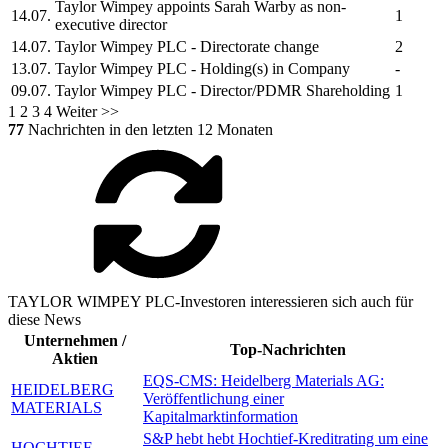
Taylor Wimpey
appoints Sarah Warby as non-
14.07.
1
executive director
14.07.
Taylor Wimpey PLC
- Directorate change
2
13.07.
Taylor Wimpey PLC
- Holding(s) in Company
-
09.07.
Taylor Wimpey PLC
- Director/PDMR Shareholding
1
1
2
3
4
Weiter >>
77
Nachrichten in den letzten 12 Monaten
TAYLOR WIMPEY PLC-Investoren interessieren sich auch für
diese News
Unternehmen /
Top-Nachrichten
Aktien
EQS-CMS: Heidelberg Materials AG:
HEIDELBERG
Veröffentlichung einer
MATERIALS
Kapitalmarktinformation
S&P hebt hebt Hochtief-Kreditrating um eine
HOCHTIEF