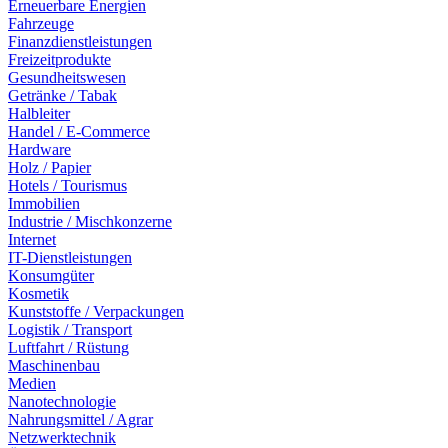
Erneuerbare Energien
Fahrzeuge
Finanzdienstleistungen
Freizeitprodukte
Gesundheitswesen
Getränke / Tabak
Halbleiter
Handel / E-Commerce
Hardware
Holz / Papier
Hotels / Tourismus
Immobilien
Industrie / Mischkonzerne
Internet
IT-Dienstleistungen
Konsumgüter
Kosmetik
Kunststoffe / Verpackungen
Logistik / Transport
Luftfahrt / Rüstung
Maschinenbau
Medien
Nanotechnologie
Nahrungsmittel / Agrar
Netzwerktechnik