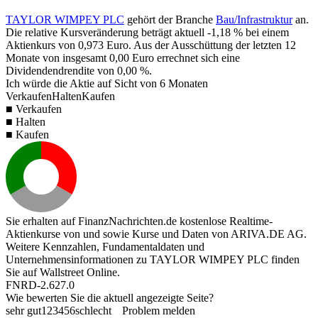
TAYLOR WIMPEY PLC
gehört der Branche
Bau/Infrastruktur
an.
Die relative Kursveränderung beträgt aktuell
-1,18 %
bei einem
Aktienkurs von
0,973
Euro. Aus der Ausschüttung der letzten 12
Monate von insgesamt
0,00
Euro errechnet sich eine
Dividendendrendite von
0,00 %
.
Ich würde die Aktie auf Sicht von 6 Monaten
Verkaufen
Halten
Kaufen
■ Verkaufen
■ Halten
■ Kaufen
Sie erhalten auf FinanzNachrichten.de kostenlose Realtime-
Aktienkurse von
und
sowie Kurse und Daten von
ARIVA.DE AG
.
Weitere Kennzahlen, Fundamentaldaten und
Unternehmensinformationen zu TAYLOR WIMPEY PLC finden
Sie auf
Wallstreet Online
.
FNRD-2.627.0
Wie bewerten Sie die aktuell angezeigte Seite?
sehr gut
1
2
3
4
5
6
schlecht
Problem melden