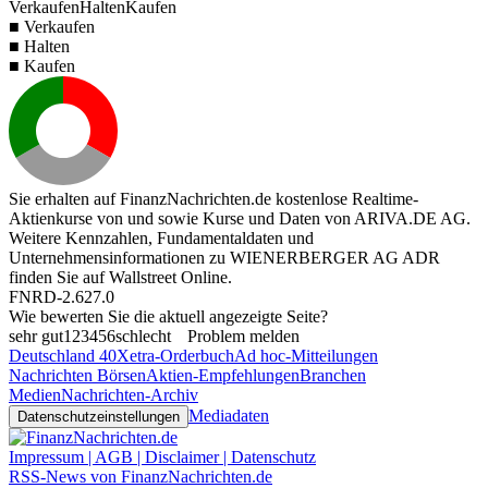
Verkaufen
Halten
Kaufen
■ Verkaufen
■ Halten
■ Kaufen
Sie erhalten auf FinanzNachrichten.de kostenlose Realtime-
Aktienkurse von
und
sowie Kurse und Daten von
ARIVA.DE AG
.
Weitere Kennzahlen, Fundamentaldaten und
Unternehmensinformationen zu WIENERBERGER AG ADR
finden Sie auf
Wallstreet Online
.
FNRD-2.627.0
Wie bewerten Sie die aktuell angezeigte Seite?
sehr gut
1
2
3
4
5
6
schlecht
Problem melden
Deutschland 40
Xetra-Orderbuch
Ad hoc-Mitteilungen
Nachrichten Börsen
Aktien-Empfehlungen
Branchen
Medien
Nachrichten-Archiv
Mediadaten
Datenschutzeinstellungen
Impressum | AGB | Disclaimer | Datenschutz
RSS-News von FinanzNachrichten.de