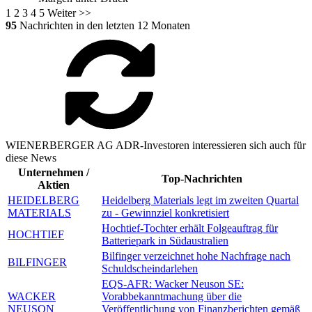
1
2
3
4
5
Weiter >>
95
Nachrichten in den letzten 12 Monaten
WIENERBERGER AG ADR-Investoren interessieren sich auch für
diese News
Unternehmen /
Top-Nachrichten
Aktien
HEIDELBERG
Heidelberg Materials legt im zweiten Quartal
MATERIALS
zu - Gewinnziel konkretisiert
Hochtief-Tochter erhält Folgeauftrag für
HOCHTIEF
Batteriepark in Südaustralien
Bilfinger verzeichnet hohe Nachfrage nach
BILFINGER
Schuldscheindarlehen
EQS-AFR: Wacker Neuson SE:
WACKER
Vorabbekanntmachung über die
NEUSON
Veröffentlichung von Finanzberichten gemäß