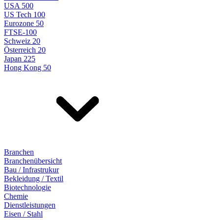
USA 500
US Tech 100
Eurozone 50
FTSE-100
Schweiz 20
Österreich 20
Japan 225
Hong Kong 50
Branchen
Branchenübersicht
Bau / Infrastrukur
Bekleidung / Textil
Biotechnologie
Chemie
Dienstleistungen
Eisen / Stahl