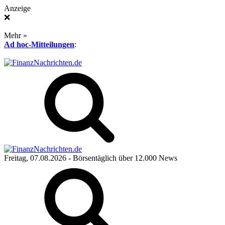
Anzeige
❌
Mehr »
Ad hoc-Mitteilungen
:
Freitag, 07.08.2026
- Börsentäglich über 12.000 News