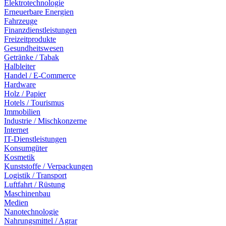
Elektrotechnologie
Erneuerbare Energien
Fahrzeuge
Finanzdienstleistungen
Freizeitprodukte
Gesundheitswesen
Getränke / Tabak
Halbleiter
Handel / E-Commerce
Hardware
Holz / Papier
Hotels / Tourismus
Immobilien
Industrie / Mischkonzerne
Internet
IT-Dienstleistungen
Konsumgüter
Kosmetik
Kunststoffe / Verpackungen
Logistik / Transport
Luftfahrt / Rüstung
Maschinenbau
Medien
Nanotechnologie
Nahrungsmittel / Agrar