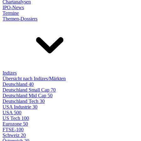
Chartanalysen
IPO-News
Termine
Themen-Dossiers
Indizes
Übersicht nach Indizes/Märkten
Deutschland 40
Deutschland Small Cap 70
Deutschland Mid Cap 50
Deutschland Tech 30
USA Industrie 30
USA 500
US Tech 100
Eurozone 50
FTSE-100
Schweiz 20
Österreich 20