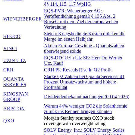
§§ 114, 115, 117 WpHG
EQS-PVR: Wienerberger AG:
Veröffentlichung gemäß § 135 Abs. 2
WIENERBERGER
BörseG mit dem Ziel der europaweiten
Verbreitung
Steico: Kriegsbedingte Kosten drücken die
STEICO
Marge im ersten Halbjahr
Aktien Europa: Gewinne - Quartalszahlen
VINCI
überwiegend solide
EQS-DD: Uzin Utz SE: Herr Dr. Werner
UZIN UTZ
Utz, Kauf
CRH
CRH Plc Reveals Rise In Q2 Profit
Starke Q2-Zahlen bei Quanta Services: 41
QUANTA
Prozent Umsatzwachstum und höhere
SERVICES
Profitabilität
KINGSPAN
Dividendenbekanntmachungen (09.04.2026)
GROUP
Warum 44% weniger CO2 die Solarthermie
ARISTON
zurück ins Rennen bringen könnten
Morgan Stanley resumes QXO stock
QXO
coverage with overweight rating
SOLV Energy, Inc.: SOLV Energy Scales