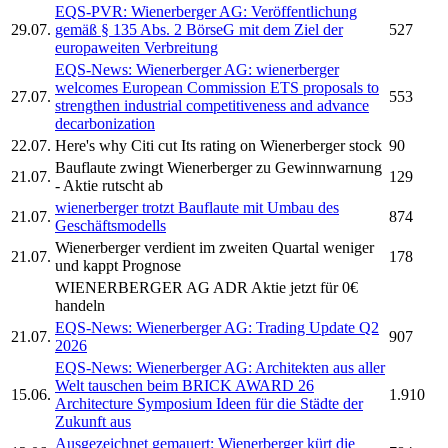
EQS-PVR:
Wienerberger AG:
Veröffentlichung
29.07.
gemäß § 135 Abs. 2 BörseG mit dem Ziel der
527
europaweiten Verbreitung
EQS-News:
Wienerberger AG:
wienerberger
welcomes European Commission ETS proposals to
27.07.
553
strengthen industrial competitiveness and advance
decarbonization
22.07.
Here's why Citi cut Its rating on
Wienerberger
stock
90
Bauflaute zwingt
Wienerberger
zu Gewinnwarnung
21.07.
129
- Aktie rutscht ab
wienerberger
trotzt Bauflaute mit Umbau des
21.07.
874
Geschäftsmodells
Wienerberger
verdient im zweiten Quartal weniger
21.07.
178
und kappt Prognose
WIENERBERGER AG ADR
Aktie jetzt für 0€
handeln
EQS-News:
Wienerberger AG:
Trading Update Q2
21.07.
907
2026
EQS-News:
Wienerberger AG:
Architekten aus aller
Welt tauschen beim BRICK AWARD 26
15.06.
1.910
Architecture Symposium Ideen für die Städte der
Zukunft aus
Ausgezeichnet gemauert:
Wienerberger
kürt die