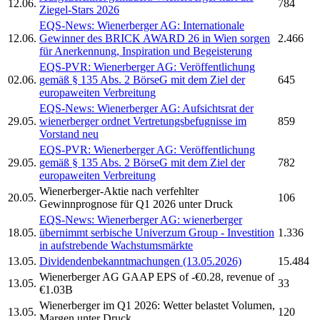
12.06.
784
Ziegel-Stars 2026
EQS-News:
Wienerberger AG:
Internationale
12.06.
Gewinner des BRICK AWARD 26 in Wien sorgen
2.466
für Anerkennung, Inspiration und Begeisterung
EQS-PVR:
Wienerberger AG:
Veröffentlichung
02.06.
gemäß § 135 Abs. 2 BörseG mit dem Ziel der
645
europaweiten Verbreitung
EQS-News:
Wienerberger AG:
Aufsichtsrat der
29.05.
wienerberger
ordnet Vertretungsbefugnisse im
859
Vorstand neu
EQS-PVR:
Wienerberger AG:
Veröffentlichung
29.05.
gemäß § 135 Abs. 2 BörseG mit dem Ziel der
782
europaweiten Verbreitung
Wienerberger-
Aktie nach verfehlter
20.05.
106
Gewinnprognose für Q1 2026 unter Druck
EQS-News:
Wienerberger AG:
wienerberger
18.05.
übernimmt serbische Univerzum Group - Investition
1.336
in aufstrebende Wachstumsmärkte
13.05.
Dividendenbekanntmachungen (13.05.2026)
15.484
Wienerberger AG
GAAP EPS of -€0.28, revenue of
13.05.
33
€1.03B
Wienerberger
im Q1 2026: Wetter belastet Volumen,
13.05.
120
Margen unter Druck