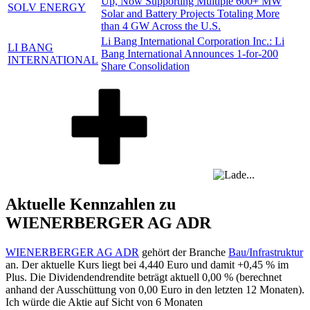
Up, Now Supporting Multiple 600+ MW
SOLV ENERGY
Solar and Battery Projects Totaling More
than 4 GW Across the U.S.
Li Bang International Corporation Inc.: Li
LI BANG
Bang International Announces 1-for-200
INTERNATIONAL
Share Consolidation
Aktuelle Kennzahlen zu
WIENERBERGER AG ADR
WIENERBERGER AG ADR
gehört der Branche
Bau/Infrastruktur
an. Der aktuelle Kurs liegt bei
4,440
Euro und damit
+0,45 %
im
Plus. Die Dividendendrendite beträgt aktuell
0,00 %
(berechnet
anhand der Ausschüttung von
0,00
Euro in den letzten 12 Monaten).
Ich würde die Aktie auf Sicht von 6 Monaten