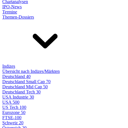
Chartanalysen
IPO-News
Termine
Themen-Dossiers
Indizes
Übersicht nach Indizes/Märkten
Deutschland 40
Deutschland Small Cap 70
Deutschland Mid Cap 50
Deutschland Tech 30
USA Industrie 30
USA 500
US Tech 100
Eurozone 50
FTSE-100
Schweiz 20
Österreich 20