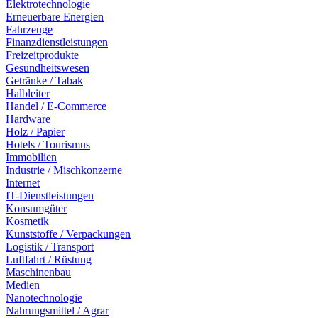
Elektrotechnologie
Erneuerbare Energien
Fahrzeuge
Finanzdienstleistungen
Freizeitprodukte
Gesundheitswesen
Getränke / Tabak
Halbleiter
Handel / E-Commerce
Hardware
Holz / Papier
Hotels / Tourismus
Immobilien
Industrie / Mischkonzerne
Internet
IT-Dienstleistungen
Konsumgüter
Kosmetik
Kunststoffe / Verpackungen
Logistik / Transport
Luftfahrt / Rüstung
Maschinenbau
Medien
Nanotechnologie
Nahrungsmittel / Agrar