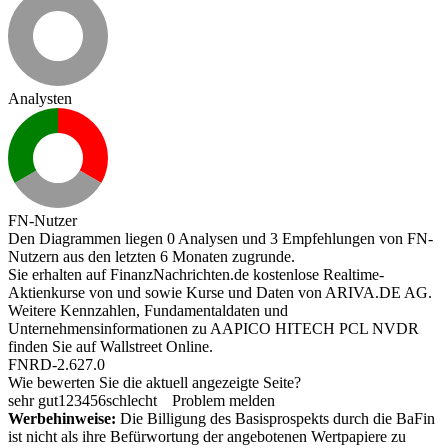
Analysten
FN-Nutzer
Den Diagrammen liegen 0 Analysen und 3 Empfehlungen von FN-
Nutzern aus den letzten 6 Monaten zugrunde.
Sie erhalten auf FinanzNachrichten.de kostenlose Realtime-
Aktienkurse von
und
sowie Kurse und Daten von
ARIVA.DE AG
.
Weitere Kennzahlen, Fundamentaldaten und
Unternehmensinformationen zu AAPICO HITECH PCL NVDR
finden Sie auf
Wallstreet Online
.
FNRD-2.627.0
Wie bewerten Sie die aktuell angezeigte Seite?
sehr gut
1
2
3
4
5
6
schlecht
Problem melden
Werbehinweise:
Die Billigung des Basisprospekts durch die BaFin
ist nicht als ihre Befürwortung der angebotenen Wertpapiere zu