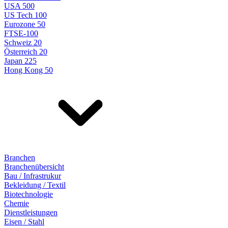
USA 500
US Tech 100
Eurozone 50
FTSE-100
Schweiz 20
Österreich 20
Japan 225
Hong Kong 50
Branchen
Branchenübersicht
Bau / Infrastrukur
Bekleidung / Textil
Biotechnologie
Chemie
Dienstleistungen
Eisen / Stahl