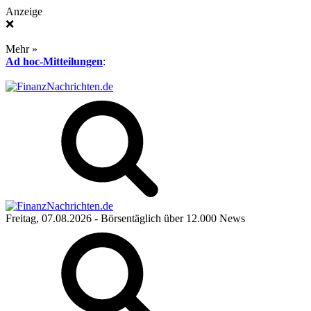
Anzeige
❌
Mehr »
Ad hoc-Mitteilungen
:
Freitag, 07.08.2026
- Börsentäglich über 12.000 News