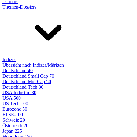
Termine
Themen-Dossiers
Indizes
Übersicht nach Indizes/Märkten
Deutschland 40
Deutschland Small Cap 70
Deutschland Mid Cap 50
Deutschland Tech 30
USA Industrie 30
USA 500
US Tech 100
Eurozone 50
FTSE-100
Schweiz 20
Österreich 20
Japan 225
Hong Kong 50