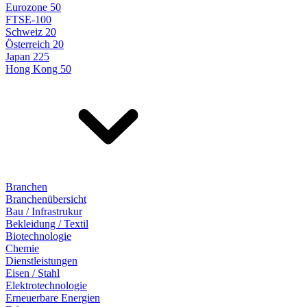
Eurozone 50
FTSE-100
Schweiz 20
Österreich 20
Japan 225
Hong Kong 50
Branchen
Branchenübersicht
Bau / Infrastrukur
Bekleidung / Textil
Biotechnologie
Chemie
Dienstleistungen
Eisen / Stahl
Elektrotechnologie
Erneuerbare Energien