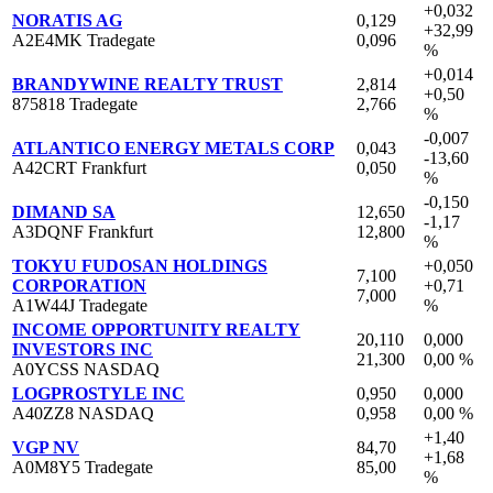
+0,032
NORATIS AG
0,129
+32,99
A2E4MK Tradegate
0,096
%
+0,014
BRANDYWINE REALTY TRUST
2,814
+0,50
875818 Tradegate
2,766
%
-0,007
ATLANTICO ENERGY METALS CORP
0,043
-13,60
A42CRT Frankfurt
0,050
%
-0,150
DIMAND SA
12,650
-1,17
A3DQNF Frankfurt
12,800
%
TOKYU FUDOSAN HOLDINGS
+0,050
7,100
CORPORATION
+0,71
7,000
A1W44J Tradegate
%
INCOME OPPORTUNITY REALTY
20,110
0,000
INVESTORS INC
21,300
0,00 %
A0YCSS NASDAQ
LOGPROSTYLE INC
0,950
0,000
A40ZZ8 NASDAQ
0,958
0,00 %
+1,40
VGP NV
84,70
+1,68
A0M8Y5 Tradegate
85,00
%