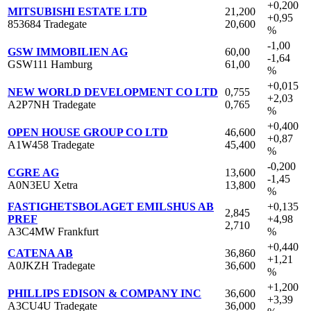
+0,200
MITSUBISHI ESTATE LTD
21,200
+0,95
853684 Tradegate
20,600
%
-1,00
GSW IMMOBILIEN AG
60,00
-1,64
GSW111 Hamburg
61,00
%
+0,015
NEW WORLD DEVELOPMENT CO LTD
0,755
+2,03
A2P7NH Tradegate
0,765
%
+0,400
OPEN HOUSE GROUP CO LTD
46,600
+0,87
A1W458 Tradegate
45,400
%
-0,200
CGRE AG
13,600
-1,45
A0N3EU Xetra
13,800
%
FASTIGHETSBOLAGET EMILSHUS AB
+0,135
2,845
PREF
+4,98
2,710
A3C4MW Frankfurt
%
+0,440
CATENA AB
36,860
+1,21
A0JKZH Tradegate
36,600
%
+1,200
PHILLIPS EDISON & COMPANY INC
36,600
+3,39
A3CU4U Tradegate
36,000