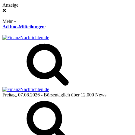
Anzeige
❌
Mehr »
Ad hoc-Mitteilungen
:
Freitag, 07.08.2026
- Börsentäglich über 12.000 News