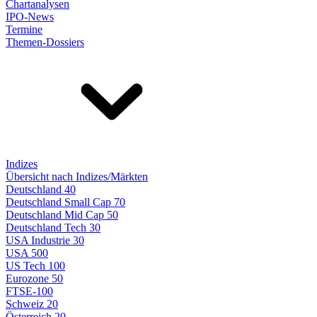
Chartanalysen
IPO-News
Termine
Themen-Dossiers
Indizes
Übersicht nach Indizes/Märkten
Deutschland 40
Deutschland Small Cap 70
Deutschland Mid Cap 50
Deutschland Tech 30
USA Industrie 30
USA 500
US Tech 100
Eurozone 50
FTSE-100
Schweiz 20
Österreich 20