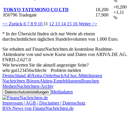
%
+0,200
TOKYO TATEMONO CO LTD
18,200
+1,11
850796 Tradegate
17,900
%
<< Zurück
6
7
8
9
10
11
12
13
14
15
16
Weiter >>
* In der Übersicht finden sich nur Werte ab einem
durchschnittlichen täglichen Handelsvolumen von 1.000 Euro.
Sie erhalten auf FinanzNachrichten.de kostenlose Realtime-
Aktienkurse von
und
sowie Kurse und Daten von
ARIVA.DE AG
.
FNRD-2.627.0
Wie bewerten Sie die aktuell angezeigte Seite?
sehr gut
1
2
3
4
5
6
schlecht
Problem melden
Deutschland 40
Xetra-Orderbuch
Ad hoc-Mitteilungen
Nachrichten Börsen
Aktien-Empfehlungen
Branchen
Medien
Nachrichten-Archiv
Mediadaten
Datenschutzeinstellungen
Impressum | AGB | Disclaimer | Datenschutz
RSS-News von FinanzNachrichten.de