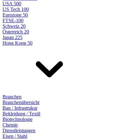
USA 500
US Tech 100
Eurozone 50
FTSE-100
Schweiz 20
Österreich 20
Japan 225
Hong Kong 50
Branchen
Branchenübersicht
Bau / Infrastrukur
Bekleidung / Textil
Biotechnologie
Chemie
Dienstleistungen
Eisen / Stahl