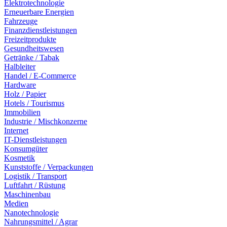
Elektrotechnologie
Erneuerbare Energien
Fahrzeuge
Finanzdienstleistungen
Freizeitprodukte
Gesundheitswesen
Getränke / Tabak
Halbleiter
Handel / E-Commerce
Hardware
Holz / Papier
Hotels / Tourismus
Immobilien
Industrie / Mischkonzerne
Internet
IT-Dienstleistungen
Konsumgüter
Kosmetik
Kunststoffe / Verpackungen
Logistik / Transport
Luftfahrt / Rüstung
Maschinenbau
Medien
Nanotechnologie
Nahrungsmittel / Agrar