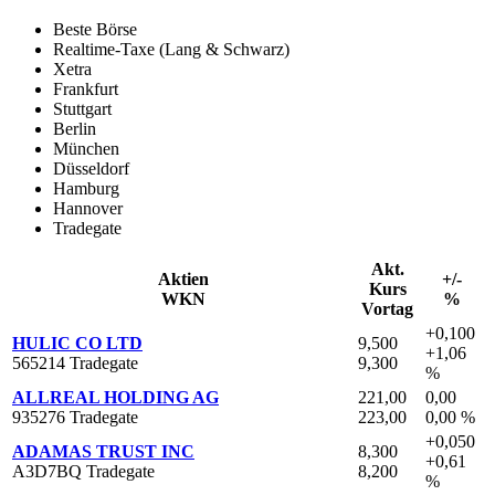
Beste Börse
Realtime-Taxe (Lang & Schwarz)
Xetra
Frankfurt
Stuttgart
Berlin
München
Düsseldorf
Hamburg
Hannover
Tradegate
Akt.
Aktien
+/-
Kurs
WKN
%
Vortag
+0,100
HULIC CO LTD
9,500
+1,06
565214 Tradegate
9,300
%
ALLREAL HOLDING AG
221,00
0,00
935276 Tradegate
223,00
0,00 %
+0,050
ADAMAS TRUST INC
8,300
+0,61
A3D7BQ Tradegate
8,200
%