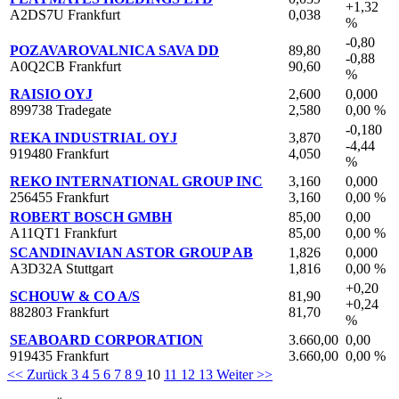
+1,32
A2DS7U Frankfurt
0,038
%
-0,80
POZAVAROVALNICA SAVA DD
89,80
-0,88
A0Q2CB Frankfurt
90,60
%
RAISIO OYJ
2,600
0,000
899738 Tradegate
2,580
0,00 %
-0,180
REKA INDUSTRIAL OYJ
3,870
-4,44
919480 Frankfurt
4,050
%
REKO INTERNATIONAL GROUP INC
3,160
0,000
256455 Frankfurt
3,160
0,00 %
ROBERT BOSCH GMBH
85,00
0,00
A11QT1 Frankfurt
85,00
0,00 %
SCANDINAVIAN ASTOR GROUP AB
1,826
0,000
A3D32A Stuttgart
1,816
0,00 %
+0,20
SCHOUW & CO A/S
81,90
+0,24
882803 Frankfurt
81,70
%
SEABOARD CORPORATION
3.660,00
0,00
919435 Frankfurt
3.660,00
0,00 %
<< Zurück
3
4
5
6
7
8
9
10
11
12
13
Weiter >>